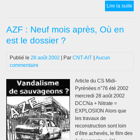
Cat
Lire la suite
AZF
BIS
AZF : Neuf mois après, Où en
RE
est le dossier ?
Publié le
28 août 2002
| Par
CNT-AIT
|
Aucun
commentaire
Article du CS Midi-
Pyrénées n°76 été 2002
mercredi 28 août 2002
DCCNa + Nitrate =
EXPLOSION Alors que
les travaux de
reconstruction sont loin
d’être achevés, le film des