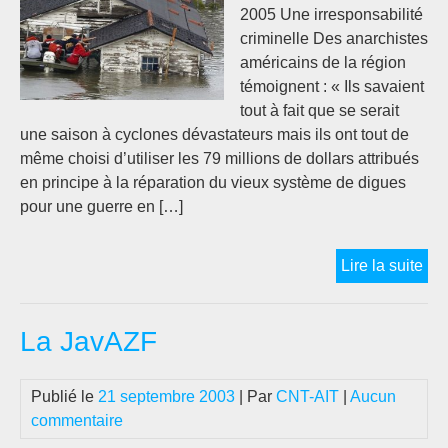
2005 Une irresponsabilité
criminelle Des anarchistes
américains de la région
témoignent : « Ils savaient
tout à fait que se serait
une saison à cyclones dévastateurs mais ils ont tout de
même choisi d’utiliser les 79 millions de dollars attribués
en principe à la réparation du vieux système de digues
pour une guerre en […]
LOU
Lire la suite
AV
LA
La JavAZF
CA
KA
…“T
Publié le
21 septembre 2003
| Par
CNT-AIT
|
Aucun
va
commentaire
très