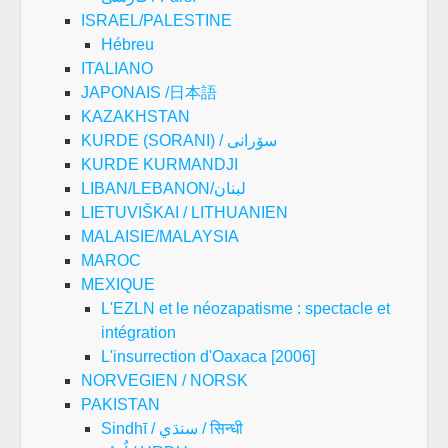
ISRAEL/PALESTINE
Hébreu
ITALIANO
JAPONAIS /日本語
KAZAKHSTAN
KURDE (SORANI) / سۆرانی
KURDE KURMANDJI
LIBAN/LEBANON/لبنان
LIETUVIŠKAI / LITHUANIEN
MALAISIE/MALAYSIA
MAROC
MEXIQUE
L'EZLN et le néozapatisme : spectacle et
intégration
L'insurrection d'Oaxaca [2006]
NORVEGIEN / NORSK
PAKISTAN
Sindhī / سنڌي / सिन्धी