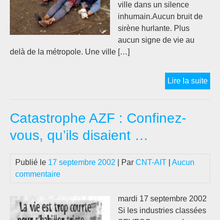
ville dans un silence
inhumain.Aucun bruit de
sirène hurlante. Plus
aucun signe de vie au
delà de la métropole. Une ville […]
21
Lire la suite
SE
200
Catastrophe AZF : Confinez-
AZF
un
vous, qu’ils disaient …
an
apr
Publié le
17 septembre 2002
| Par
CNT-AIT
|
Aucun
commentaire
mardi 17 septembre 2002
Si les industries classées