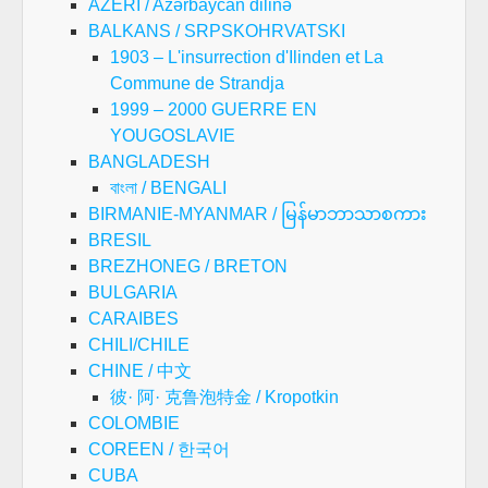
AZERI / Azərbaycan dilinə
BALKANS / SRPSKOHRVATSKI
1903 – L'insurrection d'Ilinden et La
Commune de Strandja
1999 – 2000 GUERRE EN
YOUGOSLAVIE
BANGLADESH
বাংলা / BENGALI
BIRMANIE-MYANMAR / မြန်မာဘာသာစကား
BRESIL
BREZHONEG / BRETON
BULGARIA
CARAIBES
CHILI/CHILE
CHINE / 中文
彼· 阿· 克鲁泡特金 / Kropotkin
COLOMBIE
COREEN / 한국어
CUBA