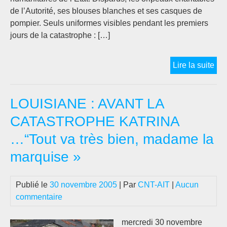
de l’Autorité, ses blouses blanches et ses casques de
pompier. Seuls uniformes visibles pendant les premiers
jours de la catastrophe : […]
PE
Lire la suite
LA
CA
LOUISIANE : AVANT LA
KA
:
CATASTROPHE KATRINA
“A
…“Tout va très bien, madame la
EN
EM
marquise »
LE
VE
Publié le
30 novembre 2005
| Par
CNT-AIT
|
Aucun
commentaire
mercredi 30 novembre