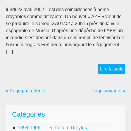
lundi 22 avril 2002 Il est des coincidences à peine
croyables comme dit l’autre. Un nouvel « AZF » vient de
se produire le samedi 27/01/02 à 23h15 près de la ville
espagnole de Murcia. D’après une dépêche de l’AFP, un
incendie s’est déclaré dans un silo rempli de fertilisant de
l’usine d’engrais Fertiberia, provoquant le dégagement
[…]
CO
Lire la suite
DIT
ON
« A
« Page précédente
Page suivante »
EN
ES
–
Catégories
FE
SE
1894-1906 … De l'affaire Dreyfus