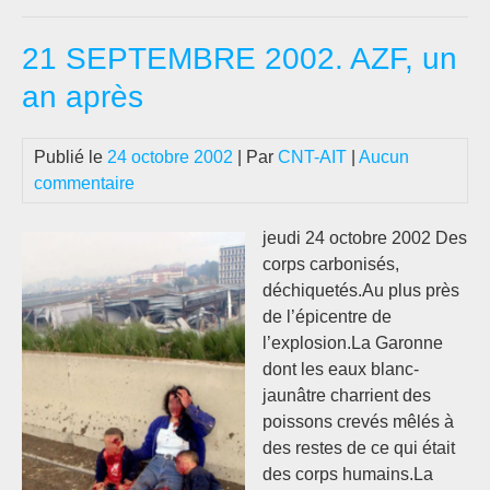
:
SI
21 SEPTEMBRE 2002. AZF, un
D’
…
an après
Publié le
24 octobre 2002
| Par
CNT-AIT
|
Aucun
commentaire
jeudi 24 octobre 2002 Des
corps carbonisés,
déchiquetés.Au plus près
de l’épicentre de
l’explosion.La Garonne
dont les eaux blanc-
jaunâtre charrient des
poissons crevés mêlés à
des restes de ce qui était
des corps humains.La