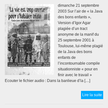
bie
dimanche 21 septembre
ma
2003 Sur l’air de « la Java
la
des bons enfants »,
mar
Version d’Igor Agar
plagiée d’un tract
anonyme de la manif du
25 septembre 2001 à
Toulouse, lui-même plagié
de la Java des bons
enfants de
l’incontournable compile
situationniste « pour en
finir avec le travail »
Ecouter le fichier audio : Dans la banlieue d’la […]
La
Lire la suite
Ja