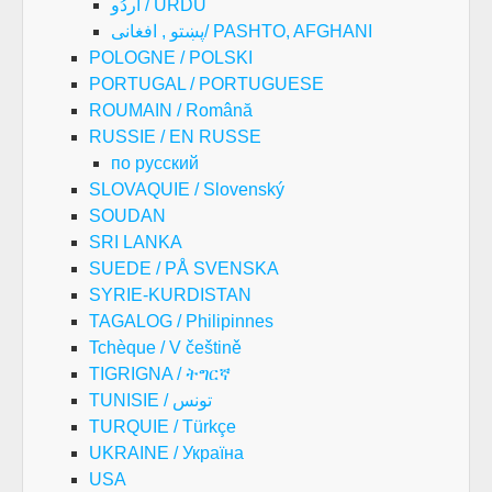
اُردُو / URDU
پښتو , افغانی/ PASHTO, AFGHANI
POLOGNE / POLSKI
PORTUGAL / PORTUGUESE
ROUMAIN / Română
RUSSIE / EN RUSSE
по русский
SLOVAQUIE / Slovenský
SOUDAN
SRI LANKA
SUEDE / PÅ SVENSKA
SYRIE-KURDISTAN
TAGALOG / Philipinnes
Tchèque / V češtině
TIGRIGNA / ትግርኛ
TUNISIE / تونس
TURQUIE / Türkçe
UKRAINE / Україна
USA