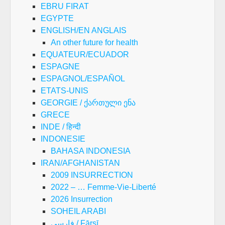
EBRU FIRAT
EGYPTE
ENGLISH/EN ANGLAIS
An other future for health
EQUATEUR/ECUADOR
ESPAGNE
ESPAGNOL/ESPAÑOL
ETATS-UNIS
GEORGIE / ქართული ენა
GRECE
INDE / हिन्दी
INDONESIE
BAHASA INDONESIA
IRAN/AFGHANISTAN
2009 INSURRECTION
2022 – … Femme-Vie-Liberté
2026 Insurrection
SOHEIL ARABI
فارسی / Fārsī