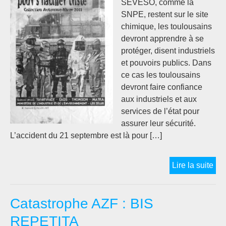
SEVESO, comme la
SNPE, restent sur le site
chimique, les toulousains
devront apprendre à se
protéger, disent industriels
et pouvoirs publics. Dans
ce cas les toulousains
devront faire confiance
aux industriels et aux
services de l’état pour
assurer leur sécurité.
L’accident du 21 septembre est là pour […]
Cat
Lire la suite
AZ
:
Catastrophe AZF : BIS
Con
vou
REPETITA
qu’i