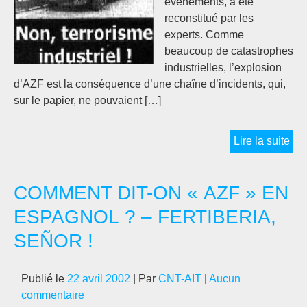
événements, a été
reconstitué par les
experts. Comme
beaucoup de catastrophes
industrielles, l’explosion
d’AZF est la conséquence d’une chaîne d’incidents, qui,
sur le papier, ne pouvaient […]
AZ
Lire la suite
:
Neu
COMMENT DIT-ON « AZF » EN
moi
apr
ESPAGNOL ? – FERTIBERIA,
Où
SEÑOR !
en
est
le
Publié le
22 avril 2002
| Par
CNT-AIT
|
Aucun
dos
commentaire