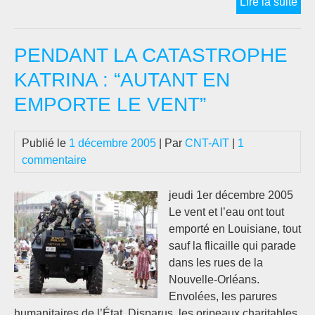
AP
Lire la suite
LA
CA
PENDANT LA CATASTROPHE
KA
:
KATRINA : “AUTANT EN
« 
EMPORTE LE VENT”
JA
CA
ou
Publié le
1 décembre 2005
| Par
CNT-AIT
|
1
« 
commentaire
PAR
jeudi 1er décembre 2005
Le vent et l’eau ont tout
emporté en Louisiane, tout
sauf la flicaille qui parade
dans les rues de la
Nouvelle-Orléans.
Envolées, les parures
humanitaires de l’État. Disparus, les oripeaux charitables