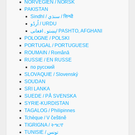
NORVEGIEN / NORSK
PAKISTAN
Sindhī / سنڌي / सिन्धी
اُردُو / URDU
پښتو , افغانی/ PASHTO, AFGHANI
POLOGNE / POLSKI
PORTUGAL / PORTUGUESE
ROUMAIN / Română
RUSSIE / EN RUSSE
по русский
SLOVAQUIE / Slovenský
SOUDAN
SRI LANKA
SUEDE / PÅ SVENSKA
SYRIE-KURDISTAN
TAGALOG / Philipinnes
Tchèque / V češtině
TIGRIGNA / ትግርኛ
TUNISIE / تونس