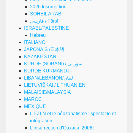
2026 Insurrection
SOHEIL ARABI
فارسی / Fārsī
ISRAEL/PALESTINE
Hébreu
ITALIANO
JAPONAIS /日本語
KAZAKHSTAN
KURDE (SORANI) / سۆرانی
KURDE KURMANDJI
LIBAN/LEBANON/لبنان
LIETUVIŠKAI / LITHUANIEN
MALAISIE/MALAYSIA
MAROC
MEXIQUE
L'EZLN et le néozapatisme : spectacle et
intégration
L'insurrection d'Oaxaca [2006]