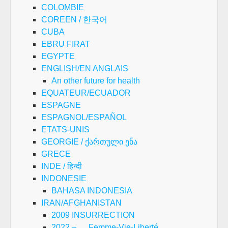
COLOMBIE
COREEN / 한국어
CUBA
EBRU FIRAT
EGYPTE
ENGLISH/EN ANGLAIS
An other future for health
EQUATEUR/ECUADOR
ESPAGNE
ESPAGNOL/ESPAÑOL
ETATS-UNIS
GEORGIE / ქართული ენა
GRECE
INDE / हिन्दी
INDONESIE
BAHASA INDONESIA
IRAN/AFGHANISTAN
2009 INSURRECTION
2022 – … Femme-Vie-Liberté