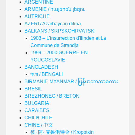
ARGENTINE
ARMENIE / հայերեն լեզու
AUTRICHE
AZERI / Azərbaycan dilinə
BALKANS / SRPSKOHRVATSKI
1903 – L'insurrection d'Ilinden et La
Commune de Strandja
1999 – 2000 GUERRE EN
YOUGOSLAVIE
BANGLADESH
বাংলা / BENGALI
BIRMANIE-MYANMAR / မြန်မာဘာသာစကား
BRESIL
BREZHONEG / BRETON
BULGARIA
CARAIBES
CHILI/CHILE
CHINE / 中文
彼· 阿· 克鲁泡特金 / Kropotkin