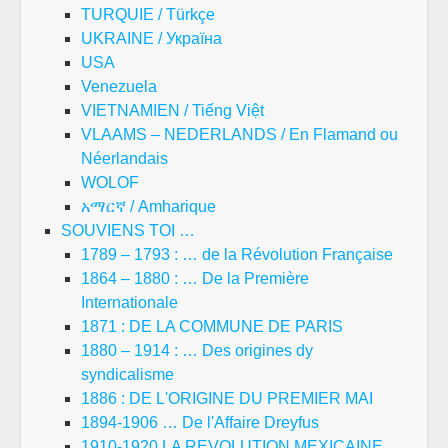
TURQUIE / Türkçe
UKRAINE / Україна
USA
Venezuela
VIETNAMIEN / Tiếng Việt
VLAAMS – NEDERLANDS / En Flamand ou
Néerlandais
WOLOF
አማርኛ / Amharique
SOUVIENS TOI …
1789 – 1793 : … de la Révolution Française
1864 – 1880 : … De la Première
Internationale
1871 : DE LA COMMUNE DE PARIS
1880 – 1914 : … Des origines dy
syndicalisme
1886 : DE L'ORIGINE DU PREMIER MAI
1894-1906 … De l'Affaire Dreyfus
1910-1920 LA REVOLUTION MEXICAINE