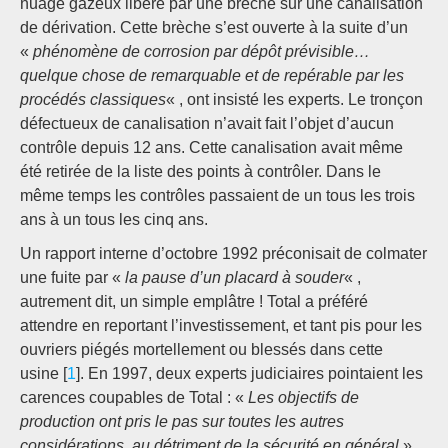
nuage gazeux libéré par une brèche sur une canalisation
de dérivation. Cette brèche s’est ouverte à la suite d’un
«
phénomène de corrosion par dépôt prévisible…
quelque chose de remarquable et de repérable par les
procédés classiques
« , ont insisté les experts. Le tronçon
défectueux de canalisation n’avait fait l’objet d’aucun
contrôle depuis 12 ans. Cette canalisation avait même
été retirée de la liste des points à contrôler. Dans le
même temps les contrôles passaient de un tous les trois
ans à un tous les cinq ans.
Un rapport interne d’octobre 1992 préconisait de colmater
une fuite par «
la pause d’un placard à souder
« ,
autrement dit, un simple emplâtre ! Total a préféré
attendre en reportant l’investissement, et tant pis pour les
ouvriers piégés mortellement ou blessés dans cette
usine [
1
]. En 1997, deux experts judiciaires pointaient les
carences coupables de Total : «
Les objectifs de
production ont pris le pas sur toutes les autres
considérations, au détriment de la sécurité en général
»