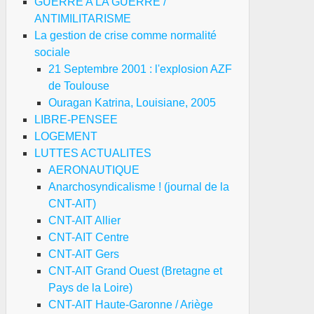
GUERRE A LA GUERRE /
ANTIMILITARISME
us,
La gestion de crise comme normalité
ns
sociale
21 Septembre 2001 : l'explosion AZF
de Toulouse
n
Ouragan Katrina, Louisiane, 2005
LIBRE-PENSEE
LOGEMENT
-
LUTTES ACTUALITES
AERONAUTIQUE
Anarchosyndicalisme ! (journal de la
io
CNT-AIT)
89,
CNT-AIT Allier
-
CNT-AIT Centre
CNT-AIT Gers
CNT-AIT Grand Ouest (Bretagne et
io
Pays de la Loire)
19
CNT-AIT Haute-Garonne / Ariège