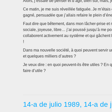
Alors, j’essaie de penser et d’agir, bien sûr, mais,
Ce matin, je me suis réveillée fatiguée. Je m’étais
gagné, persuadée que j’allais refaire le plein d’éne
Faut dire que bêtement, dans mon lâcher-prise et 
sociale, joyeuse, libre… j’ai poussé jusqu’à me po
collaborent activement au système et qui gâchent l
!
Dans ma nouvelle société, à quoi peuvent servir 
et quelques milliers d’autres ?
Je veux dire : en quoi peuvent-ils être utiles ? En q
faire d’utile ?
14-a de julio 1989, 14-a de 