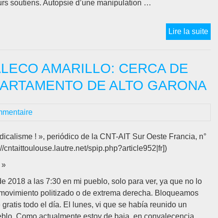
leurs soutiens. Autopsie d’une manipulation …
只
有
IL
Lire la suite
暴
PA
政
Q
–
LECO AMARILLO: CERCA DE
LE
与
GI
香
PARTAMENTO DE ALTO GARONA
J
港
AU
革
mmentaire
MA
命
V
者
P
dicalisme ! », periódico de la CNT-AIT Sur Oeste Francia, n°
团
LE
//cntaittoulouse.lautre.net/spip.php?article952|fr])
结
R
一
 »
?
致
e 2018 a las 7:30 en mi pueblo, solo para ver, ya que no lo
(A
n movimiento politizado o de extrema derecha. Bloqueamos
pr
gratis todo el día. El lunes, vi que se había reunido un
de
eblo. Como actualmente estoy de baja, en convalecencia,
la