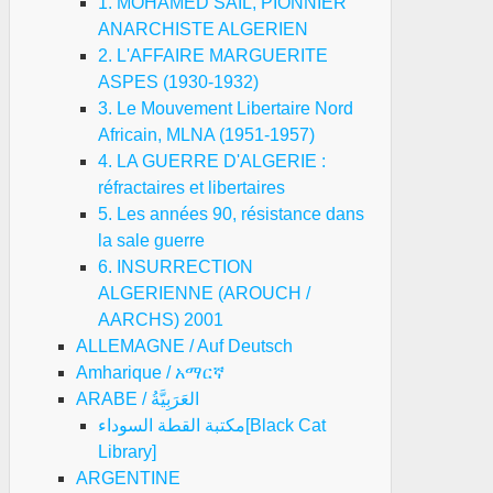
1. MOHAMED SAIL, PIONNIER
ANARCHISTE ALGERIEN
2. L'AFFAIRE MARGUERITE
ASPES (1930-1932)
3. Le Mouvement Libertaire Nord
Africain, MLNA (1951-1957)
4. LA GUERRE D'ALGERIE :
réfractaires et libertaires
LIDARITE
5. Les années 90, résistance dans
VEC
la sale guerre
S
6. INSURRECTION
VOLUTIONNAIRES
ALGERIENNE (AROUCH /
E
AARCHS) 2001
ONG
ALLEMAGNE / Auf Deutsch
ONG
Amharique / አማርኛ
ARABE / العَرَبِيَّةُ
مكتبة القطة السوداء[Black Cat
Library]
ARGENTINE