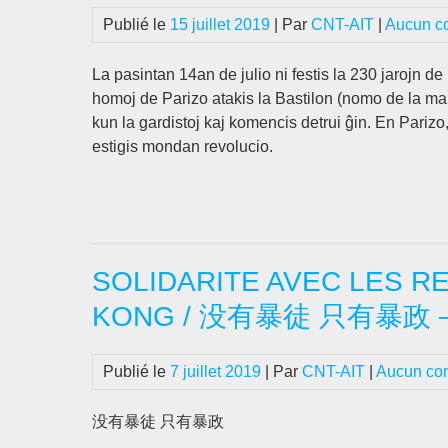
Publié le
15 juillet 2019
| Par
CNT-AIT
|
Aucun c
La pasintan 14an de julio ni festis la 230 jarojn d
homoj de Parizo atakis la Bastilon (nomo de la mall
kun la gardistoj kaj komencis detrui ĝin. En Parizo,
estigis mondan revolucio.
SOLIDARITE AVEC LES 
KONG / 没有暴徒 只有暴
Publié le
7 juillet 2019
| Par
CNT-AIT
|
Aucun co
没有暴徒 只有暴政