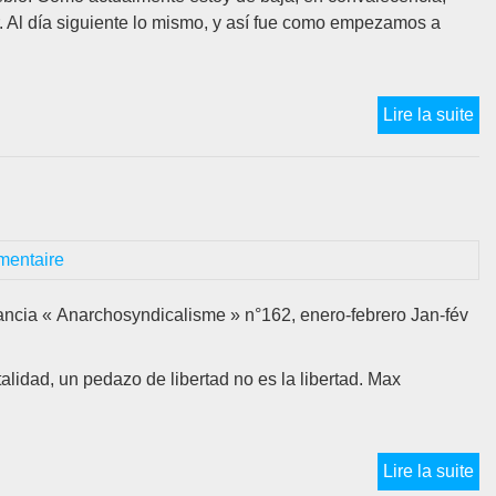
. Al día siguiente lo mismo, y así fue como empezamos a
gu
ps
du
Po
EN
Lire la suite
…)
C
U
C
AM
C
entaire
D
U
ancia « Anarchosyndicalisme » n°162, enero-febrero Jan-fév
R
E
talidad, un pedazo de libertad no es la libertad. Max
EL
D
D
AL
La
Lire la suite
G