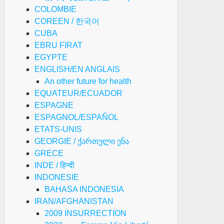
COLOMBIE
erre
COREEN / 한국어
ychologique
CUBA
EBRU FIRAT
uvoir
TREVISTA
EGYPTE
ON
ENGLISH/EN ANGLAIS
N
An other future for health
HALECO
EQUATEUR/ECUADOR
ARILLO:
ESPAGNE
ERCA
ESPAGNOL/ESPAÑOL
E
ETATS-UNIS
NA
GEORGIE / ქართული ენა
OTONDA
GRECE
N
INDE / हिन्दी
INDONESIE
EPARTAMENTO
BAHASA INDONESIA
E
IRAN/AFGHANISTAN
TO
2009 INSURRECTION
ARONA