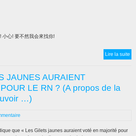
hez toi ! 小心! 要不然我会來找你!
SO
Lire la suite
A
LE
TS JAUNES AURAIENT
RE
D
UR LE RN ? (A propos de la
H
uvoir …)
K
/
没
mmentaire
有
暴
indique que « Les Gilets jaunes auraient voté en majorité pour
徒