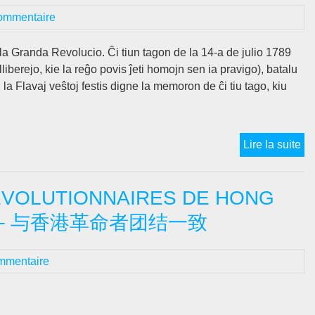
de
ommentaire
vo
bo
e la Granda Revolucio. Ĉi tiun tagon de la 14-a de julio 1789
«
iberejo, kie la reĝo povis ĵeti homojn sen ia pravigo), batalu
à
 la Flavaj veŝtoj festis digne la memoron de ĉi tiu tago, kiu
rie
»
?
14
Lire la suite
a
de
REVOLUTIONNAIRES DE HONG
jul
19
政 – 与香港革命者团结一致
14
a
mmentaire
de
jul
20