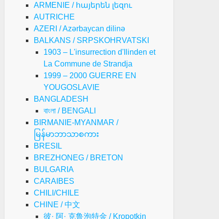
ARMENIE / հայերեն լեզու
AUTRICHE
AZERI / Azərbaycan dilinə
BALKANS / SRPSKOHRVATSKI
RAIT
1903 – L'insurrection d'Ilinden et
UE
La Commune de Strandja
S
1999 – 2000 GUERRE EN
LETS
YOUGOSLAVIE
AUNES
BANGLADESH
RAIENT
বাংলা / BENGALI
JORITAIREMENT
BIRMANIE-MYANMAR /
OTE
မြန်မာဘာသာစကား
OUR
BRESIL
BREZHONEG / BRETON
N
BULGARIA
CARAIBES
CHILI/CHILE
opos
CHINE / 中文
彼· 阿· 克鲁泡特金 / Kropotkin