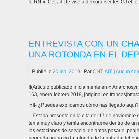
le RN ». Cet article vise à démoraliser les GJ et 
ENTREVISTA CON UN CHA
UNA ROTONDA EN EL DE
Publié le
20 mai 2019
| Par
CNT-AIT
|
Aucun co
!!(Articulo publicado inicialmente en « Anarchosyn
163, enero-febrero 2019, [original en frances|https:
»!!- ¿Puedes explicarnos cómo has llegado aquí?
– Estaba presente en la cita del 17 de noviembre d
tenía muy claro y temía encontrarme dentro de u
las estaciones de servicio, dejamos pasar el peaje 
pequeño grupo en la rotonda de la entrada del pu