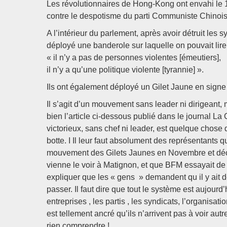
Les révolutionnaires de Hong-Kong ont envahi le 1
contre le despotisme du parti Communiste Chinois, 
A l’intérieur du parlement, après avoir détruit les
déployé une banderole sur laquelle on pouvait lire
« il n’y a pas de personnes violentes [émeutiers],
il n’y a qu’une politique violente [tyrannie] ».
Ils ont également déployé un Gilet Jaune en signe 
Il s’agit d’un mouvement sans leader ni dirigeant,
bien l’article ci-dessous publié dans le journal L
victorieux, sans chef ni leader, est quelque chose
botte. I Il leur faut absolument des représentants 
mouvement des Gilets Jaunes en Novembre et déc
vienne le voir à Matignon, et que BFM essayait de 
expliquer que les « gens » demandent qu il y ait d
passer. Il faut dire que tout le système est aujourd’
entreprises , les partis , les syndicats, l’organi
est tellement ancré qu’ils n’arrivent pas à voir 
rien comprendre !