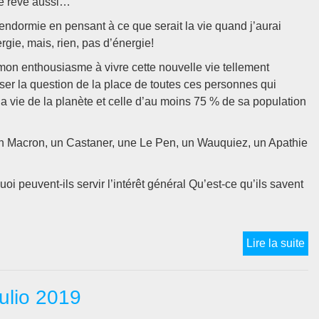
 je rêve aussi…
 endormie en pensant à ce que serait la vie quand j’aurai
rgie, mais, rien, pas d’énergie!
mon enthousiasme à vivre cette nouvelle vie tellement
ser la question de la place de toutes ces personnes qui
a vie de la planète et celle d’au moins 75 % de sa population
un Macron, un Castaner, une Le Pen, un Wauquiez, un Apathie
uoi peuvent-ils servir l’intérêt général Qu’est-ce qu’ils savent
Ma
Lire la suite
qu
vai
julio 2019
je
fai