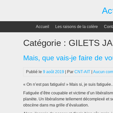
Passer
Ac
au
contenu
Accueil
Les raisons de la colère
Cont
Catégorie :
GILETS J
Mais, que vais-je faire de vo
Publié le
9 août 2019
| Par
CNT-AIT
|
Aucun com
« On n’est pas fatigués! » Mais si, je suis fatigué
Fatiguée d’être coupable et victime d’un libéralis
planète. Un libéralisme tellement décomplexé et so
obscène dans ma grille d’évaluation.