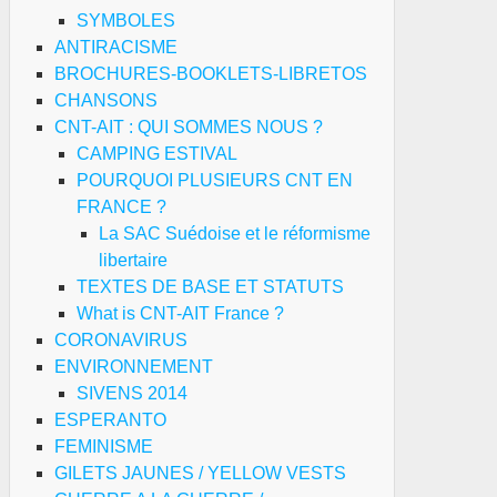
SYMBOLES
ANTIRACISME
BROCHURES-BOOKLETS-LIBRETOS
CHANSONS
CNT-AIT : QUI SOMMES NOUS ?
CAMPING ESTIVAL
POURQUOI PLUSIEURS CNT EN
FRANCE ?
La SAC Suédoise et le réformisme
libertaire
TEXTES DE BASE ET STATUTS
What is CNT-AIT France ?
CORONAVIRUS
ENVIRONNEMENT
is,
SIVENS 2014
e
ESPERANTO
s-
FEMINISME
GILETS JAUNES / YELLOW VESTS
re