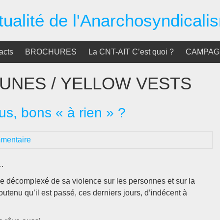
tualité de l'Anarchosyndicali
acts
BROCHURES
La CNT-AIT C’est quoi ?
CAMPAGN
AUNES / YELLOW VESTS
us, bons « à rien » ?
mentaire
e…
me décomplexé de sa violence sur les personnes et sur la
utenu qu’il est passé, ces derniers jours, d’indécent à