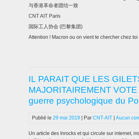
与香港革命者团结一致
CNT AIT Paris
国际工人协会 (巴黎集团)
Attention ! Macron ou on vient te chercher c
IL PARAIT QUE LES GILE
MAJORITAIREMENT VOTE PO
guerre psychologique du Po
Publié le
29 mai 2019
| Par
CNT-AIT
|
Aucun co
Un article des Inrocks et qui circule sur internet, 