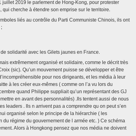
 juillet 2019 le parlement de Hong-Kong, pour protester
qui cherche à étendre son emprise sur le territoire.
 symboles liés au contrôle du Parti Communiste Chinois, ils ont
 ;
de solidarité avec les Gilets jaunes en France.
 mais extrêmement organisé et solidaire, comme le décrit très
a Croix (sic). Qu’un mouvement puisse se développer et être
 d’incompréhensible pour nos dirigeants, et les média à leur
quitte à les créer eux-mêmes ( comme on l’a vu lors du
embre quand Philippe suppliait qu’un représentant des GJ
mettre en avant des personnalités) .Ils tentent aussi de nous
es leaders . Ils n arrivent pas a comprendre qu on peut s’en
hui organisé selon le principe de la hiérarchie ( les
sation du régime du gouvernement de l armée etc. ) Ce schéma
autrement. Alors à Hongkong pensez que nos média ne doivent