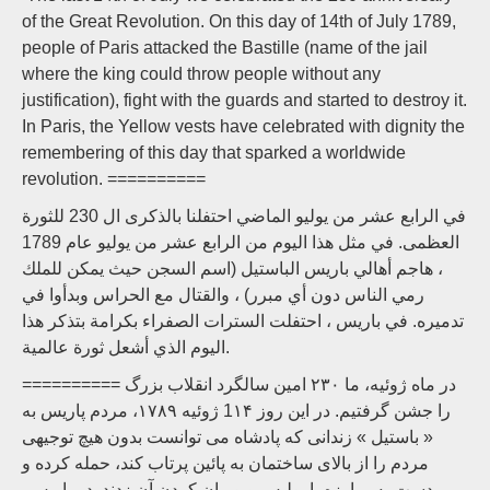
of the Great Revolution. On this day of 14th of July 1789,
people of Paris attacked the Bastille (name of the jail
where the king could throw people without any
justification), fight with the guards and started to destroy it.
In Paris, the Yellow vests have celebrated with dignity the
remembering of this day that sparked a worldwide
revolution. ==========
في الرابع عشر من يوليو الماضي احتفلنا بالذكرى ال 230 للثورة
العظمى. في مثل هذا اليوم من الرابع عشر من يوليو عام 1789
، هاجم أهالي باريس الباستيل (اسم السجن حيث يمكن للملك
رمي الناس دون أي مبرر) ، والقتال مع الحراس وبدأوا في
تدميره. في باريس ، احتفلت السترات الصفراء بكرامة بتذكر هذا
اليوم الذي أشعل ثورة عالمية.
========== در ماه ژوئیه، ما ۲۳۰ امین سالگرد انقلاب بزرگ
را جشن گرفتیم. در این روز 1۱۴ ژوئیه ۱۷۸۹، مردم پاریس به
« باستیل » زندانی که پادشاه می توانست بدون هیچ توجیهی
مردم را از بالای ساختمان به پائین پرتاب کند، حمله کرده و
دست به مبارزه با پولیس و ویران کردن آن زدند. در پاریس،