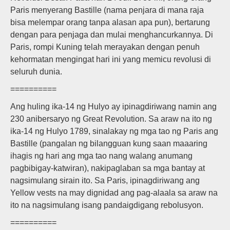
Paris menyerang Bastille (nama penjara di mana raja
bisa melempar orang tanpa alasan apa pun), bertarung
dengan para penjaga dan mulai menghancurkannya. Di
Paris, rompi Kuning telah merayakan dengan penuh
kehormatan mengingat hari ini yang memicu revolusi di
seluruh dunia.
==========
Ang huling ika-14 ng Hulyo ay ipinagdiriwang namin ang
230 anibersaryo ng Great Revolution. Sa araw na ito ng
ika-14 ng Hulyo 1789, sinalakay ng mga tao ng Paris ang
Bastille (pangalan ng bilangguan kung saan maaaring
ihagis ng hari ang mga tao nang walang anumang
pagbibigay-katwiran), nakipaglaban sa mga bantay at
nagsimulang sirain ito. Sa Paris, ipinagdiriwang ang
Yellow vests na may dignidad ang pag-alaala sa araw na
ito na nagsimulang isang pandaigdigang rebolusyon.
==========