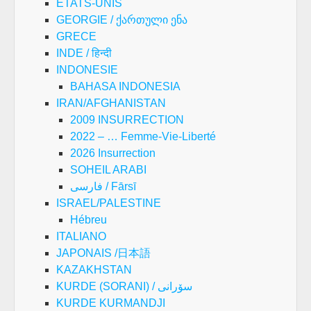
ETATS-UNIS
GEORGIE / ქართული ენა
GRECE
INDE / हिन्दी
INDONESIE
BAHASA INDONESIA
IRAN/AFGHANISTAN
2009 INSURRECTION
2022 – … Femme-Vie-Liberté
2026 Insurrection
SOHEIL ARABI
فارسی / Fārsī
ISRAEL/PALESTINE
Hébreu
ITALIANO
JAPONAIS /日本語
KAZAKHSTAN
KURDE (SORANI) / سۆرانی
KURDE KURMANDJI