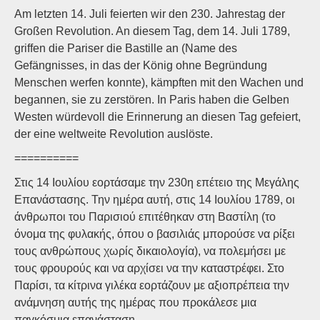
Am letzten 14. Juli feierten wir den 230. Jahrestag der
Großen Revolution. An diesem Tag, dem 14. Juli 1789,
griffen die Pariser die Bastille an (Name des
Gefängnisses, in das der König ohne Begründung
Menschen werfen konnte), kämpften mit den Wachen und
begannen, sie zu zerstören. In Paris haben die Gelben
Westen würdevoll die Erinnerung an diesen Tag gefeiert,
der eine weltweite Revolution auslöste.
==========
Στις 14 Ιουλίου εορτάσαμε την 230η επέτειο της Μεγάλης
Επανάστασης. Την ημέρα αυτή, στις 14 Ιουλίου 1789, οι
άνθρωποι του Παρισιού επιτέθηκαν στη Βαστίλη (το
όνομα της φυλακής, όπου ο βασιλιάς μπορούσε να ρίξει
τους ανθρώπους χωρίς δικαιολογία), να πολεμήσει με
τους φρουρούς και να αρχίσει να την καταστρέφει. Στο
Παρίσι, τα κίτρινα γιλέκα εορτάζουν με αξιοπρέπεια την
ανάμνηση αυτής της ημέρας που προκάλεσε μια
παγκόσμια επανάσταση.