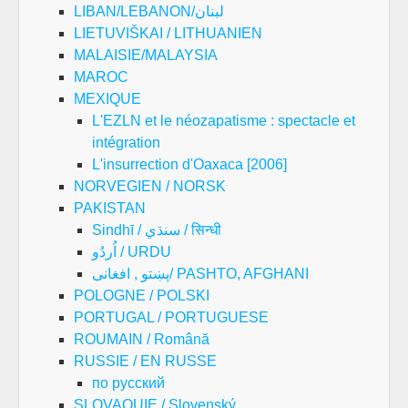
LIBAN/LEBANON/لبنان
LIETUVIŠKAI / LITHUANIEN
MALAISIE/MALAYSIA
MAROC
MEXIQUE
L'EZLN et le néozapatisme : spectacle et
intégration
L'insurrection d'Oaxaca [2006]
NORVEGIEN / NORSK
PAKISTAN
Sindhī / سنڌي / सिन्धी
اُردُو / URDU
پښتو , افغانی/ PASHTO, AFGHANI
POLOGNE / POLSKI
PORTUGAL / PORTUGUESE
ROUMAIN / Română
RUSSIE / EN RUSSE
по русский
SLOVAQUIE / Slovenský