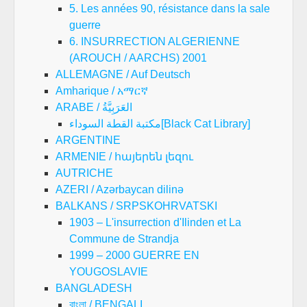
5. Les années 90, résistance dans la sale
guerre
6. INSURRECTION ALGERIENNE
(AROUCH / AARCHS) 2001
ALLEMAGNE / Auf Deutsch
Amharique / አማርኛ
ARABE / العَرَبِيَّةُ
مكتبة القطة السوداء[Black Cat Library]
ARGENTINE
ARMENIE / հայերեն լեզու
AUTRICHE
AZERI / Azərbaycan dilinə
BALKANS / SRPSKOHRVATSKI
1903 – L'insurrection d'Ilinden et La
Commune de Strandja
1999 – 2000 GUERRE EN
YOUGOSLAVIE
BANGLADESH
বাংলা / BENGALI