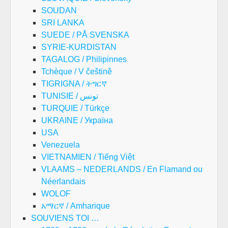
SOUDAN
SRI LANKA
SUEDE / PÅ SVENSKA
SYRIE-KURDISTAN
TAGALOG / Philipinnes
Tchèque / V češtině
TIGRIGNA / ትግርኛ
TUNISIE / تونس
TURQUIE / Türkçe
UKRAINE / Україна
USA
Venezuela
VIETNAMIEN / Tiếng Việt
VLAAMS – NEDERLANDS / En Flamand ou
Néerlandais
WOLOF
አማርኛ / Amharique
SOUVIENS TOI …