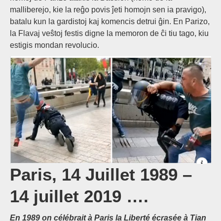
malliberejo, kie la reĝo povis ĵeti homojn sen ia pravigo),
batalu kun la gardistoj kaj komencis detrui ĝin. En Parizo,
la Flavaj veŝtoj festis digne la memoron de ĉi tiu tago, kiu
estigis mondan revolucio.
Paris, 14 Juillet 1989 –
14 juillet 2019 ….
En 1989 on célébrait à Paris la Liberté écrasée à Tian