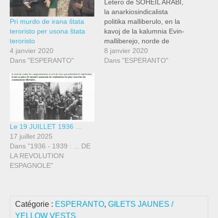
Letero de SOHEIL ARABI,
la anarkiosindicalista
Pri murdo de irana ŝtata
politika malliberulo, en la
teroristo per usona ŝtata
kavoj de la kalumnia Evin-
teroristo
malliberejo, norde de
4 janvier 2020
Teherano, Irano:
8 janvier 2020
Dans "ESPERANTO"
Anarkiismo signifas flugi
Dans "ESPERANTO"
por ĉiam. De la momento
kiam ni malfermas niajn
okulojn al ĉi tiu mondo, de
ĉiuj flankoj, reto de religio,
nacieco, lingvo, "raso" kaj
seksismo estas ĵetita sur…
Le 19 JUILLET 1936 …
17 juillet 2025
Dans "1936 - 1939 : ... DE
LA REVOLUTION
ESPAGNOLE"
Catégorie :
ESPERANTO
,
GILETS JAUNES /
YELLOW VESTS