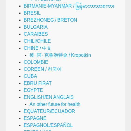
BIRMANIE-MYANMAR / မြန်မာဘာသာစကား
BRESIL
BREZHONEG / BRETON
BULGARIA
CARAIBES
CHILI/CHILE
CHINE / 中文
彼· 阿· 克鲁泡特金 / Kropotkin
COLOMBIE
COREEN / 한국어
CUBA
EBRU FIRAT
EGYPTE
ENGLISH/EN ANGLAIS
An other future for health
EQUATEUR/ECUADOR
ESPAGNE
ESPAGNOL/ESPAÑOL