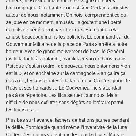
armées, le Président Macron. Une vague de huées
l’accompagne. On chante « on est là ». Certains touristes
autour de nous, notamment Chinois, comprennent ce qui
se joue en ce moment, amusés. Ils goutent une liberté
dont ils ne bénéficient pas chez eux. Par contre cela
amuse beaucoup moins les policiers. Le command car du
Gouverneur Militaire de la place de Paris s’arrête à notre
hauteur. Avec de grand mouvement de bras, le Général
invite la foule à applaudir, manifester son enthousiasme.
Puisque c’est un ordre : de nouveau nous entonnons « on
est là », et on enchaine sur la carmagnole « ah ça ira ça
ira ça ira, les aristocrates à la lanterne ». Ça c’est pour De
Rugy et ses homards … Le Gouverneur ne s’attendait
pas à ce répertoire. Les flics se ruent sur nous. Mais
difficile de nous exfiltrer, sans dégâts collatéraux parmi
les touristes …
Plus bas sur l’avenue, lâchers de ballons jaunes pendant
le défilé. Formidable quand même l’inventivité de la lutte.
Certes c’est moins violent que les blacks blocs. Mais le