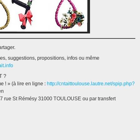
artager.
dées, suggestions, propositions, infos ou même
t.info
T ?
! » (à lire en ligne :
http://cntaittoulouse.lautre.net/spip.php?
en
 7 rue St Rémésy 31000 TOULOUSE ou par transfert