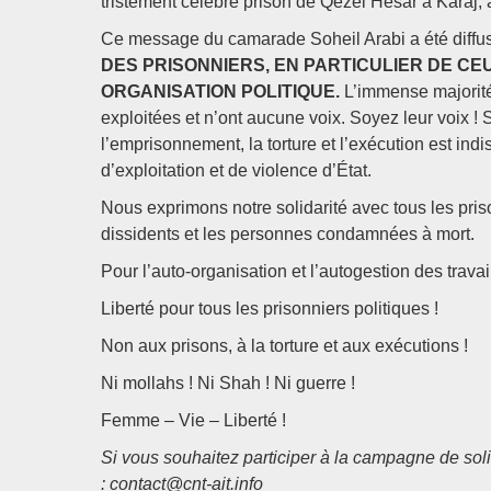
tristement célèbre prison de Qezel Hesar à Karaj, 
Ce message du camarade Soheil Arabi a été diffus
DES PRISONNIERS, EN PARTICULIER DE CE
ORGANISATION POLITIQUE.
L’immense majorité
exploitées et n’ont aucune voix. Soyez leur voix ! 
l’emprisonnement, la torture et l’exécution est indi
d’exploitation et de violence d’État.
Nous exprimons notre solidarité avec tous les priso
dissidents et les personnes condamnées à mort.
Pour l’auto-organisation et l’autogestion des travail
Liberté pour tous les prisonniers politiques !
Non aux prisons, à la torture et aux exécutions !
Ni mollahs ! Ni Shah ! Ni guerre !
Femme – Vie – Liberté !
Si vous souhaitez participer à la campagne de soli
: contact@cnt-ait.info