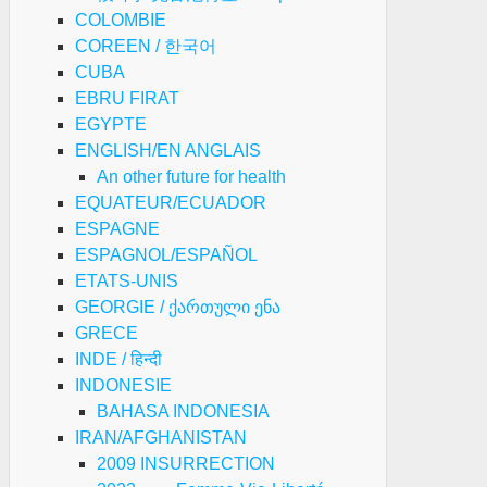
COLOMBIE
COREEN / 한국어
CUBA
EBRU FIRAT
EGYPTE
ENGLISH/EN ANGLAIS
An other future for health
EQUATEUR/ECUADOR
ESPAGNE
ESPAGNOL/ESPAÑOL
ETATS-UNIS
GEORGIE / ქართული ენა
GRECE
INDE / हिन्दी
INDONESIE
BAHASA INDONESIA
IRAN/AFGHANISTAN
2009 INSURRECTION