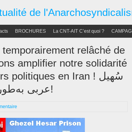
tualité de l'Anarchosyndicali
acts
BROCHURES
La CNT-AIT C’est quoi ?
CAMPAGN
t temporairement relâché de
ns amplifier notre solidarité
politiques en Iran ! سُهیل
عربی به‌طور موقّت از زندان آزاد شد!
entaire