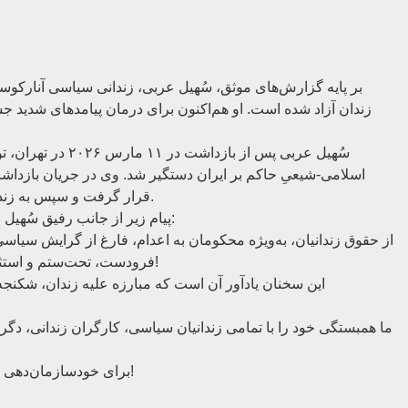
بر پایه گزارش‌های موثق، سُهیل عربی، زندانی سیاسی آنارکوسن
زندان آزاد شده است. او هم‌اکنون برای درمان پیامدهای شدید جس
سُهیل عربی پس از ب
اسلامی-شیعیِ حاکم بر ایران دستگیر شد. وی در جریان باز
قرار گرفت و سپس به زندان بدنام قزلحصار در کرج، در غرب تهران، منتقل گردید.
پیام زیر از جانب رفیق سُهیل عربی در برخی از شبکه های اجتماعی منتشر شده است:
از حقوق زندانیان، به‌ویژه محکومان به اعدام، فارغ از گرایش سیاسی 
فرودست، تحت‌ستم و استثمارشده جامعه هستند و صدائی ندارند. صدایِ آنان باشید!
این سخنان یادآور آن است که مبارزه علیه زندان، شکنجه ،
ما همبستگی خود را با تمامی زندانیان سیاسی، کارگران زندانی، د
برای خودسازمان‌دهی و خودمدیریتیِ کارگران، عدالت اجتماعی و رهائی انسان!