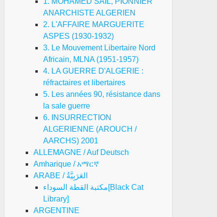
1. MOHAMED SAIL, PIONNIER
ANARCHISTE ALGERIEN
2. L'AFFAIRE MARGUERITE
ASPES (1930-1932)
3. Le Mouvement Libertaire Nord
Africain, MLNA (1951-1957)
4. LA GUERRE D'ALGERIE :
réfractaires et libertaires
5. Les années 90, résistance dans
la sale guerre
6. INSURRECTION
ALGERIENNE (AROUCH /
AARCHS) 2001
ALLEMAGNE / Auf Deutsch
Amharique / አማርኛ
ARABE / العَرَبِيَّةُ
مكتبة القطة السوداء[Black Cat
Library]
ARGENTINE