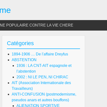
sme
E POPULAIRE CONTRE LA VIE CHERE
Catégories
1894-1906 … De l'affaire Dreyfus
ABSTENTION
1936 : LA CNT-AIT espagnole et
l'abstention
2002 : NI LE PEN, NI CHIRAC
AIT (Association Internationale des
Travailleurs)
ANTI-CONFUSION (postmodernisme,
pseudos anars et autres bouffons)
ALIENATION SPORTIVE