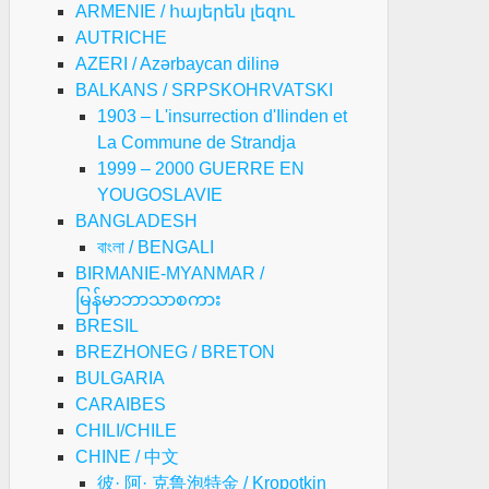
ARMENIE / հայերեն լեզու
AUTRICHE
AZERI / Azərbaycan dilinə
BALKANS / SRPSKOHRVATSKI
1903 – L'insurrection d'Ilinden et
La Commune de Strandja
1999 – 2000 GUERRE EN
YOUGOSLAVIE
BANGLADESH
বাংলা / BENGALI
BIRMANIE-MYANMAR /
မြန်မာဘာသာစကား
BRESIL
BREZHONEG / BRETON
BULGARIA
CARAIBES
CHILI/CHILE
CHINE / 中文
彼· 阿· 克鲁泡特金 / Kropotkin