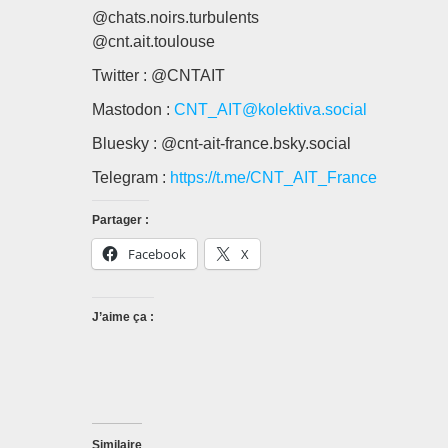
@chats.noirs.turbulents
@cnt.ait.toulouse
Twitter : @CNTAIT
Mastodon :
CNT_AIT@kolektiva.social
Bluesky : @cnt-ait-france.bsky.social
Telegram :
https://t.me/CNT_AIT_France
Partager :
Facebook
X
J’aime ça :
Similaire