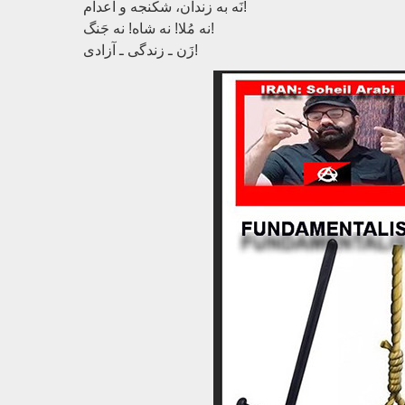
نَه به زندان، شکنجه و اعدام!
نه مُلا! نه شاه! نه جَنگ!
زَن ـ زندگی ـ آزادی!