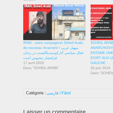
IRAN : notre compagnon Soheil Arabi,
SOHEIL ARAB
de nouveau incarcéré / سهیل عربی
ANARCHOSYN
فعال سیاسی آنارکوسندیکالیست در زندان
ENTAME UNE
قزلحصار محبوس است
ECRIT AUX U
17 avril 2026
GAUCHE …
Dans "SOHEIL ARABI"
26 juin 2019
Dans "SOHEIL
Catégorie :
فارسی / Fārsī
Laisser un commentaire