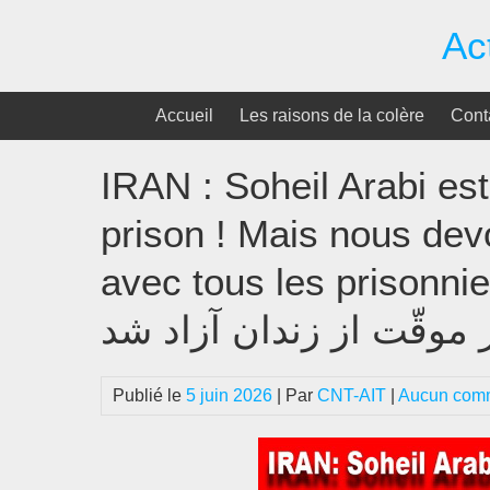
Passer
Ac
au
contenu
Accueil
Les raisons de la colère
Cont
IRAN : Soheil Arabi es
prison ! Mais nous devo
avec tous les prisonniers 
Publié le
5 juin 2026
| Par
CNT-AIT
|
Aucun comm