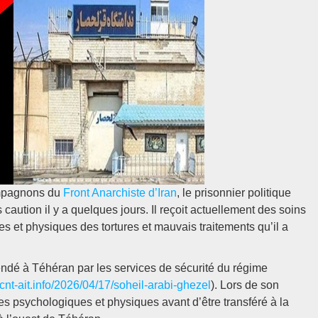
ompagnons du
Front Anarchiste d’Iran
, le prisonnier politique
caution il y a quelques jours. Il reçoit actuellement des soins
 et physiques des tortures et mauvais traitements qu’il a
endé à Téhéran par les services de sécurité du régime
//cnt-ait.info/2026/04/17/soheil-arabi-ghezel
). Lors de son
nces psychologiques et physiques avant d’être transféré à la