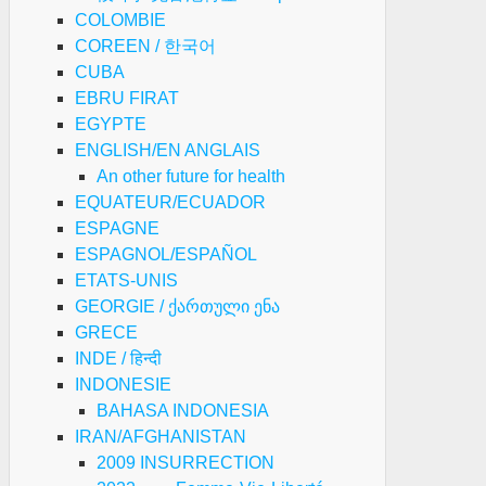
COLOMBIE
COREEN / 한국어
CUBA
EBRU FIRAT
EGYPTE
ENGLISH/EN ANGLAIS
An other future for health
EQUATEUR/ECUADOR
ESPAGNE
ESPAGNOL/ESPAÑOL
ETATS-UNIS
GEORGIE / ქართული ენა
GRECE
INDE / हिन्दी
INDONESIE
BAHASA INDONESIA
IRAN/AFGHANISTAN
2009 INSURRECTION