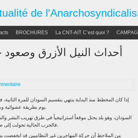
tualité de l'Anarchosyndicali
acts
BROCHURES
La CNT-AIT C’est quoi ?
CAMPAGN
أحداث النيل الأزرق وصعود 
mmentaire
إذا كان المخطط منذ البداية ينتهي بتقسيم السودان للمرة الثانية، ف
يوم بطريقة عشوائية وممنهجة؟ من لم يمت بالحرب قد يموت بالجوع أو المرض.
السودان، وهو بلد يحتل موقعاً استراتيجياً في طرق تهريب البشر والم.
فالحرب الحالية تحولت إلى طاحونة بشرية استجلبت المرتزقة من مختلف دول الجوار.
من الملاحظ أن حركة المهاجرين غير النظاميين قد انخفضت بشك