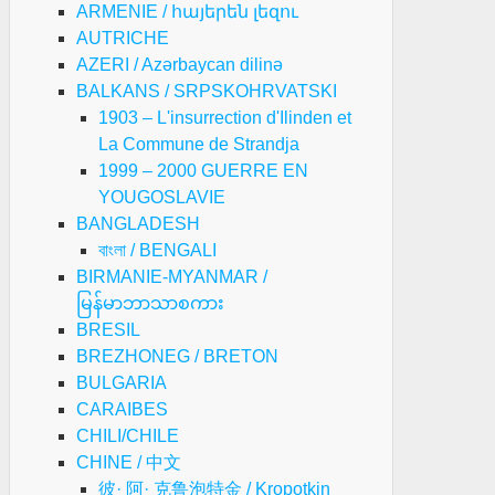
ARMENIE / հայերեն լեզու
AUTRICHE
AZERI / Azərbaycan dilinə
BALKANS / SRPSKOHRVATSKI
1903 – L'insurrection d'Ilinden et
La Commune de Strandja
1999 – 2000 GUERRE EN
YOUGOSLAVIE
BANGLADESH
বাংলা / BENGALI
BIRMANIE-MYANMAR /
မြန်မာဘာသာစကား
BRESIL
BREZHONEG / BRETON
BULGARIA
CARAIBES
CHILI/CHILE
CHINE / 中文
彼· 阿· 克鲁泡特金 / Kropotkin