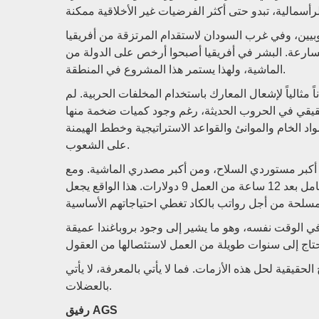
جنوبيين، وفي غرب السودان لاستقدام المرتزقة من أفريقيا
ارعة. البشر في أفريقيا أصبحوا أرخص على الدولة من
الماشية، ولهذا يستمر هذا المشروع في المنطقة.
ثالياً لإشعال المعارك باستخدام المخلفات الحربية. لم
حقيقي في الحروب الحديثة، رغم وجود كميات ضخمة منها
واد الخام والموانئ والقواعد الاستراتيجية وخطط الهيمنة
على الشعوب.
ن أكبر مستوردي السلاح، ومن أكبر مصدري الماشية. ومع
ذلك، يبلغ سعر كيلو اللحم ما يعادل 13 دولاراً، بينما لا يتجاوز أجر العامل بعد 12 ساعة من العمل 9 دولارات. هذا الواقع يجعل
ي الوقت نفسه، وهو ما يشير إلى وجود بروباغندا عميقة
لحقيقية لحل هذه الأزمات. فما لا يأتي بالمعرفة، لا يأتي
بالعضلات.
رفيق AGS