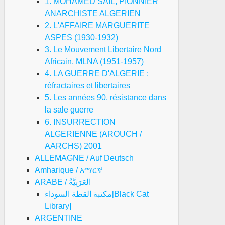
1. MOHAMED SAIL, PIONNIER
ANARCHISTE ALGERIEN
2. L'AFFAIRE MARGUERITE
ASPES (1930-1932)
3. Le Mouvement Libertaire Nord
Africain, MLNA (1951-1957)
4. LA GUERRE D'ALGERIE :
réfractaires et libertaires
5. Les années 90, résistance dans
la sale guerre
6. INSURRECTION
ALGERIENNE (AROUCH /
AARCHS) 2001
ALLEMAGNE / Auf Deutsch
Amharique / አማርኛ
ARABE / العَرَبِيَّةُ
مكتبة القطة السوداء[Black Cat
Library]
ARGENTINE