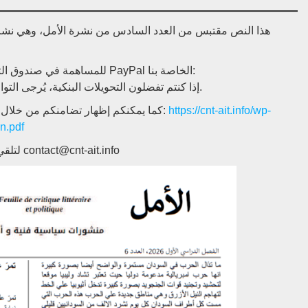
هذا النص مقتبس من العدد السادس من نشرة الأمل، وهي نشرة 
للمساهمة في صندوق التضامن مع الأناركيين السودانيين، يمكنكم استخدام منصة PayPal الخاصة بنا:
. إذا كنتم تفضلون التحويلات البنكية، يُرجى التواصل معنا.
كما يمكنكم إظهار تضامنكم من خلال مشاركة نشرة الأمل. يمكنكم تحميل العدد الأخير من هنا:
https://cnt-ait.info/wp-
n.pdf
لتلقي العدد التالي عبر البريد الإلكتروني، يُرجى مراسلتنا على contact@cnt-ait.info