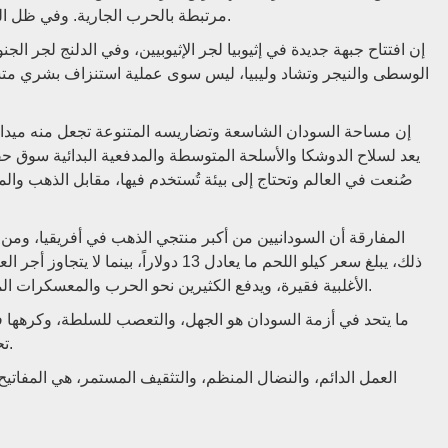
مرتبطة بالحرب الجارية. وفي ظل الرأسمالية، تبدو حتى أكثر الفرضيات غير الأخلاقية ممكنة.
إن افتتاح جبهة جديدة في إثيوبيا لجر الإثيوبيين، وفي الدلنج لجر ال
الوسطى والنيجر وتشاد وليبيا، ليس سوى عملية استنزاف بشري متس
إن مساحة السودان الشاسعة وتضاريسه المتنوعة تجعل منه ميداناً م
يعد لسلاح الدوشكا والأسلحة المتوسطة والمدفعية البدائية سوق 
صُنعت في العالم وتحتاج إلى بيئة تُستخدم فيها، مقابل الذهب والم
المفارقة أن السودانيين من أكبر منتجي الذهب في أفريقيا، وم
الأغلبية فقيرة، ويدفع الكثيرين نحو الحرب والمعسكرات المسلحة من أجل رواتب بالكاد تغطي احتياجاتهم الأساسية.
ما يتحد في أزمة السودان هو الجهل، والتعصب للسلطة، وكرهها ف
تحتاج إلى سنوات طويلة من العمل لاستئصالها من العقول.
العمل الدائم، والنضال المنظم، والتثقيف المستمر، هي المفاتيح ا