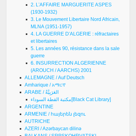
2. L'AFFAIRE MARGUERITE ASPES
(1930-1932)
3. Le Mouvement Libertaire Nord Africain,
MLNA (1951-1957)
4. LA GUERRE D'ALGERIE : réfractaires
et libertaires
5. Les années 90, résistance dans la sale
guerre
6. INSURRECTION ALGERIENNE
(AROUCH / AARCHS) 2001
ALLEMAGNE / Auf Deutsch
Amharique / አማርኛ
ARABE / العَرَبِيَّةُ
مكتبة القطة السوداء[Black Cat Library]
ARGENTINE
ARMENIE / հայերեն լեզու
AUTRICHE
AZERI / Azərbaycan dilinə
BALKANS / SRPSKOHRVATSKI