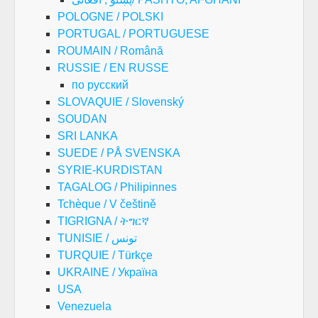
POLOGNE / POLSKI
PORTUGAL / PORTUGUESE
ROUMAIN / Română
RUSSIE / EN RUSSE
по русский
SLOVAQUIE / Slovenský
SOUDAN
SRI LANKA
SUEDE / PÅ SVENSKA
SYRIE-KURDISTAN
TAGALOG / Philipinnes
Tchèque / V češtině
TIGRIGNA / ትግርኛ
TUNISIE / تونس
TURQUIE / Türkçe
UKRAINE / Україна
USA
Venezuela