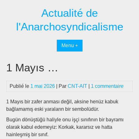
Passer
Actualité de
au
contenu
l'Anarchosyndicalisme
Menu +
1 Mayıs …
Publié le
1 mai 2026
| Par
CNT-AIT
|
1 commentaire
1 Mayıs bir zafer anması değil, aksine henüz kabuk
bağlamamış eski yaraların bir sembolüdür.
Bugün dönüştüğü haliyle onu işçi sınıfının bir bayramı
olarak kabul edemeyiz: Korkak, kararsız ve hatta
hainleşmiş bir sınıf.