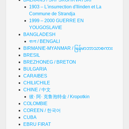
1903 – L'insurrection d'Ilinden et La
Commune de Strandja
1999 – 2000 GUERRE EN
YOUGOSLAVIE
BANGLADESH
বাংলা / BENGALI
BIRMANIE-MYANMAR / မြန်မာဘာသာစကား
BRESIL
BREZHONEG / BRETON
BULGARIA
CARAIBES
CHILI/CHILE
CHINE / 中文
彼· 阿· 克鲁泡特金 / Kropotkin
COLOMBIE
COREEN / 한국어
CUBA
EBRU FIRAT