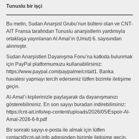
Tunuslu bir işçi
Bu metin, Sudan Anarşist Grubu’nun bülteni olan ve CNT-
AIT Fransa tarafından Tunuslu anarşistlerin yardımıyla
ortaklaşa yayınlanan Al Amal’ın (Umut) 6. sayısından
alınmıştır.
Sudan Anarşistleri Dayanışma Fonu’na katkıda bulunmak
için PayPal platformumuzu kullanabilirsiniz:
https://www.paypal.com/paypalme/cntait1. Banka
havalesi yapmayı tercih ederseniz lütfen bizimle iletişime
geçin.
Al-Amal’ı kişilerinizle paylaşarak da dayanışmanızı
gösterebilirsiniz. En son sayıyı buradan indirebilirsiniz:
https://cnt-ait.info/wp-content/uploads/2026/05/Espoir-Al-
Amal-2026-6-fr.pdf
Bir sonraki sayıyı e-posta ile almak için lütfen
contact@cnt-ait.info adresinden bizimle iletişime geçin.