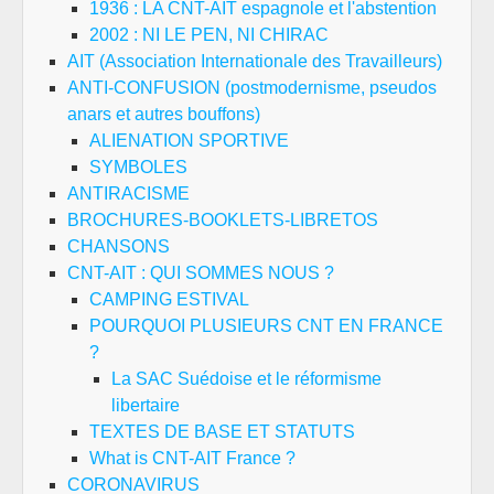
1936 : LA CNT-AIT espagnole et l'abstention
2002 : NI LE PEN, NI CHIRAC
AIT (Association Internationale des Travailleurs)
ANTI-CONFUSION (postmodernisme, pseudos
anars et autres bouffons)
ALIENATION SPORTIVE
SYMBOLES
ANTIRACISME
BROCHURES-BOOKLETS-LIBRETOS
CHANSONS
CNT-AIT : QUI SOMMES NOUS ?
CAMPING ESTIVAL
POURQUOI PLUSIEURS CNT EN FRANCE
?
La SAC Suédoise et le réformisme
libertaire
TEXTES DE BASE ET STATUTS
What is CNT-AIT France ?
CORONAVIRUS