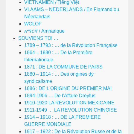
VIETNAMIEN / Tiếng Việt
VLAAMS – NEDERLANDS / En Flamand ou
Néerlandais
WOLOF
አማርኛ / Amharique
SOUVIENS TOI …
1789 – 1793 : … de la Révolution Française
1864 – 1880 : … De la Première
Internationale
1871 : DE LA COMMUNE DE PARIS
1880 – 1914 : … Des origines dy
syndicalisme
1886 : DE L'ORIGINE DU PREMIER MAI
1894-1906 … De l'Affaire Dreyfus
1910-1920 LA REVOLUTION MEXICAINE
1911-1949 … LA REVOLUTION CHINOISE
1914 – 1918 : … DE LA PREMIERE
GUERRE MONDIALE
1917 – 1922 : De la Révolution Russe et de la