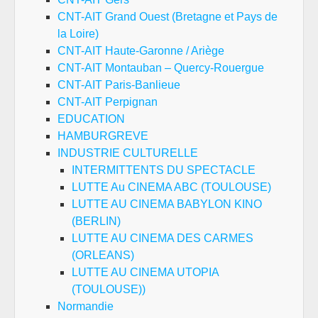
CNT-AIT Grand Ouest (Bretagne et Pays de
la Loire)
CNT-AIT Haute-Garonne / Ariège
CNT-AIT Montauban – Quercy-Rouergue
CNT-AIT Paris-Banlieue
CNT-AIT Perpignan
EDUCATION
HAMBURGREVE
INDUSTRIE CULTURELLE
INTERMITTENTS DU SPECTACLE
LUTTE Au CINEMA ABC (TOULOUSE)
LUTTE AU CINEMA BABYLON KINO
(BERLIN)
LUTTE AU CINEMA DES CARMES
(ORLEANS)
LUTTE AU CINEMA UTOPIA
(TOULOUSE))
Normandie