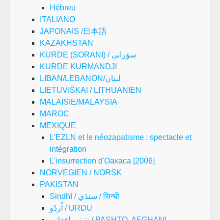
Hébreu
ITALIANO
JAPONAIS /日本語
KAZAKHSTAN
KURDE (SORANI) / سۆرانی
KURDE KURMANDJI
LIBAN/LEBANON/لبنان
LIETUVIŠKAI / LITHUANIEN
MALAISIE/MALAYSIA
MAROC
MEXIQUE
L'EZLN et le néozapatisme : spectacle et
intégration
L'insurrection d'Oaxaca [2006]
NORVEGIEN / NORSK
PAKISTAN
Sindhī / سنڌي / सिन्धी
اُردُو / URDU
پښتو , افغانی/ PASHTO, AFGHANI