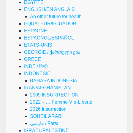
EGYPTE
ENGLISH/EN ANGLAIS
An other future for health
EQUATEUR/ECUADOR
ESPAGNE
ESPAGNOL/ESPAÑOL
ETATS-UNIS
GEORGIE / ქართული ენა
GRECE
INDE / हिन्दी
INDONESIE
BAHASA INDONESIA
IRAN/AFGHANISTAN
2009 INSURRECTION
2022 – … Femme-Vie-Liberté
2026 Insurrection
SOHEIL ARABI
فارسی / Fārsī
ISRAEL/PALESTINE