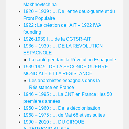
Makhnovtschina
1920 – 1939 : … De l'entre deux-guerre et du
Front Populaire
1922 : La création de l'AIT – 1922 IWA
founding
1926-1939 ! … de la CGTSR-AIT
1936 – 1939 : … DE LA REVOLUTION
ESPAGNOLE
La santé pendant la Révolution Espagnole
1939-1945 : DE LA SECONDE GUERRE
MONDIALE ET LA RESISTANCE
Les anarchistes espagnols dans la
Résistance en France
1946 – 1995 : … La CNT en France : les 50
premières années
1950 – 1960 : … De la décolonisation
1968 – 1975 : … de Mai 68 et ses suites
1990 – 2010 : … DU CIRQUE
ALTERMONDIALISTE