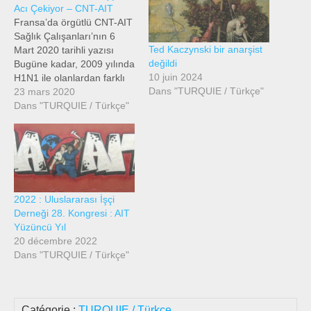
Acı Çekiyor – CNT-AIT
Fransa’da örgütlü CNT-AIT
Sağlık Çalışanları’nın 6
Ted Kaczynski bir anarşist
Mart 2020 tarihli yazısı
değildi
Bugüne kadar, 2009 yılında
10 juin 2024
H1N1 ile olanlardan farklı
Dans "TURQUIE / Türkçe"
olarak, pek çok sağlık
23 mars 2020
çalışanı, hastaları tedavi
Dans "TURQUIE / Türkçe"
etmek için gerekli olan
FFP2 maskelerimizi
almadık. Devletin bu çok
ihtiyaç duyulan tedbirin
rezervlerini oluşturmak için
iki ayı varken, hiçbir şey
2022 : Uluslararası İşçi
yapmadığı anlaşılıyor. Bir
Derneği 28. Kongresi : AIT
pratisyen…
Yüzüncü Yıl
20 décembre 2022
Dans "TURQUIE / Türkçe"
Catégorie :
TURQUIE / Türkçe