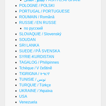
POLOGNE / POLSKI
PORTUGAL / PORTUGUESE
ROUMAIN / Română
RUSSIE / EN RUSSE
по русский
SLOVAQUIE / Slovenský
SOUDAN
SRI LANKA
SUEDE / PÅ SVENSKA
SYRIE-KURDISTAN
TAGALOG / Philipinnes
Tchèque / V češtině
TIGRIGNA / ትግርኛ
TUNISIE / تونس
TURQUIE / Türkçe
UKRAINE / Україна
USA
Venezuela