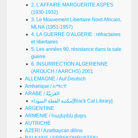
2. L'AFFAIRE MARGUERITE ASPES
(1930-1932)
3. Le Mouvement Libertaire Nord Africain,
MLNA (1951-1957)
4. LA GUERRE D'ALGERIE : réfractaires
et libertaires
5. Les années 90, résistance dans la sale
guerre
6. INSURRECTION ALGERIENNE
(AROUCH / AARCHS) 2001
ALLEMAGNE / Auf Deutsch
Amharique / አማርኛ
ARABE / العَرَبِيَّةُ
مكتبة القطة السوداء[Black Cat Library]
ARGENTINE
ARMENIE / հայերեն լեզու
AUTRICHE
AZERI / Azərbaycan dilinə
BALKANS / SRPSKOHRVATSKI