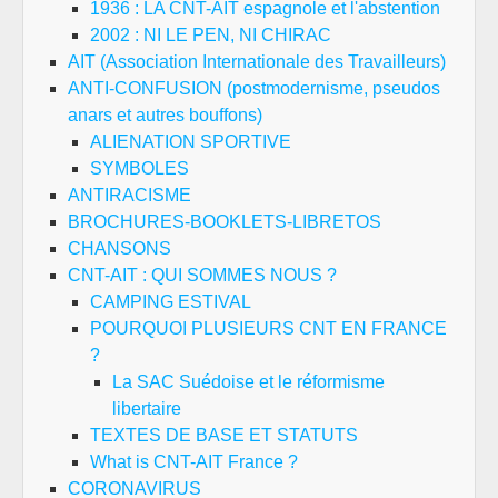
1936 : LA CNT-AIT espagnole et l'abstention
2002 : NI LE PEN, NI CHIRAC
AIT (Association Internationale des Travailleurs)
ANTI-CONFUSION (postmodernisme, pseudos
anars et autres bouffons)
ALIENATION SPORTIVE
SYMBOLES
ANTIRACISME
BROCHURES-BOOKLETS-LIBRETOS
CHANSONS
CNT-AIT : QUI SOMMES NOUS ?
CAMPING ESTIVAL
POURQUOI PLUSIEURS CNT EN FRANCE
?
La SAC Suédoise et le réformisme
libertaire
TEXTES DE BASE ET STATUTS
What is CNT-AIT France ?
CORONAVIRUS