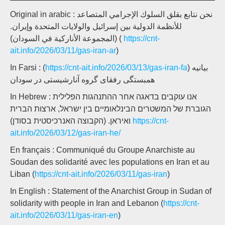
Original in arabic : نحن نتابع بقلق السلوك الإجرامي المتصاعد
للأنظمة الدولية بين إسرائيل والولايات المتحدة وإيران.
(المجموعة الأناركية في السودان) (
https://cnt-
ait.info/2026/03/11/gas-iran-ar
)
In Farsi : (
https://cnt-ait.info/2026/03/13/gas-iran-fa
) بیانیه
همبستگی رفقای گروه آنارشیستی در سودان
In Hebrew : אנו עוקבים בדאגה אחר ההתנהגות הפלילית
הגוברת של המשטרים הבינלאומיים בין ישראל, ארצות הברית
ואיראן. (הקבוצה האנרכיסטית בסודן)
https://cnt-
ait.info/2026/03/12/gas-iran-he/
En français : Communiqué du Groupe Anarchiste au
Soudan des solidarité avec les populations en Iran et au
Liban (
https://cnt-ait.info/2026/03/11/gas-iran
)
In English : Statement of the Anarchist Group in Sudan of
solidarity with people in Iran and Lebanon (
https://cnt-
ait.info/2026/03/11/gas-iran-en
)