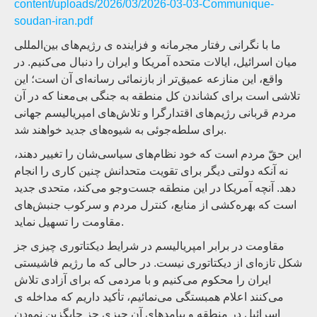
content/uploads/2026/03/2026-03-03-Communique-
soudan-iran.pdf
ما با نگرانی رفتار مجرمانه و فزاینده ی رژیم‌های بین‌المللی
میان اسرائیل، ایالات متحده آمریکا و ایران را دنبال می‌کنیم. در
واقع، این منازعه عمیق‌تر از بازنمائی رسانه‌ای آن است؛ این
تلاشی است برای کشاندن کل منطقه به جنگی بی‌معنا که در آن
مردم قربانی رژیم‌های اقتدارگرا و تلاش‌های امپریالیسم جهانی
برای سلطه‌جوئی به شیوه‌های جدید خواهند شد.
این حقّ مردم است که خود نظام‌های سیاسی‌شان را تغییر دهند،
نه آنکه دولتی دیگر برای تقویت متحدانش چنین کاری را انجام
دهد. آنچه آمریکا در این منطقه جست‌وجو می‌کند، متحدی جدید
است که بهره‌کشی از منابع، کنترل مردم و سرکوب جنبش‌های
مقاومت را تسهیل نماید.
مقاومت در برابر امپریالیسم در شرایط دیکتاتوری چیزی جز
شکل تازه‌ای از دیکتاتوری نیست. در حالی که ما رژیم فاشیستی
ایران را محکوم می‌کنیم و با مردمی که برای آزادی تلاش
می‌کنند اعلام همبستگی می‌نمائیم، تأکید داریم که مداخله ی
اسرائیل در منطقه و پیامدهای آن چیزی جز جایگزین نمودن