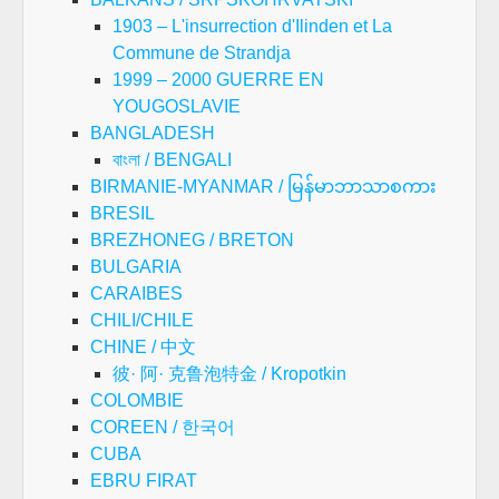
1903 – L'insurrection d'Ilinden et La
Commune de Strandja
1999 – 2000 GUERRE EN
YOUGOSLAVIE
BANGLADESH
বাংলা / BENGALI
BIRMANIE-MYANMAR / မြန်မာဘာသာစကား
BRESIL
BREZHONEG / BRETON
BULGARIA
CARAIBES
CHILI/CHILE
CHINE / 中文
彼· 阿· 克鲁泡特金 / Kropotkin
COLOMBIE
COREEN / 한국어
CUBA
EBRU FIRAT