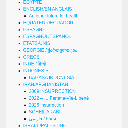
EGYPTE
ENGLISH/EN ANGLAIS
An other future for health
EQUATEUR/ECUADOR
ESPAGNE
ESPAGNOL/ESPAÑOL
ETATS-UNIS
GEORGIE / ქართული ენა
GRECE
INDE / हिन्दी
INDONESIE
BAHASA INDONESIA
IRAN/AFGHANISTAN
2009 INSURRECTION
2022 – … Femme-Vie-Liberté
2026 Insurrection
SOHEIL ARABI
فارسی / Fārsī
ISRAEL/PALESTINE