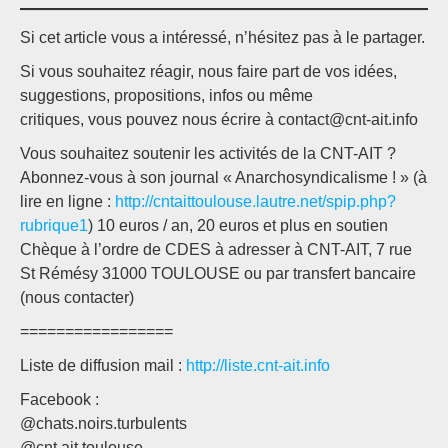
Si cet article vous a intéressé, n’hésitez pas à le partager.
Si vous souhaitez réagir, nous faire part de vos idées,
suggestions, propositions, infos ou même
critiques, vous pouvez nous écrire à contact@cnt-ait.info
Vous souhaitez soutenir les activités de la CNT-AIT ?
Abonnez-vous à son journal « Anarchosyndicalisme ! » (à
lire en ligne :
http://cntaittoulouse.lautre.net/spip.php?
rubrique1
) 10 euros / an, 20 euros et plus en soutien
Chèque à l’ordre de CDES à adresser à CNT-AIT, 7 rue
St Rémésy 31000 TOULOUSE ou par transfert bancaire
(nous contacter)
=================
Liste de diffusion mail :
http://liste.cnt-ait.info
Facebook :
@chats.noirs.turbulents
@cnt.ait.toulouse