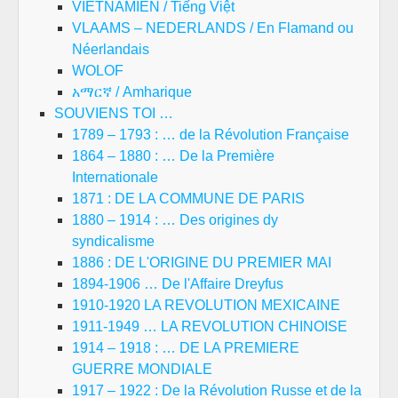
VIETNAMIEN / Tiếng Việt
VLAAMS – NEDERLANDS / En Flamand ou
Néerlandais
WOLOF
አማርኛ / Amharique
SOUVIENS TOI …
1789 – 1793 : … de la Révolution Française
1864 – 1880 : … De la Première
Internationale
1871 : DE LA COMMUNE DE PARIS
1880 – 1914 : … Des origines dy
syndicalisme
1886 : DE L'ORIGINE DU PREMIER MAI
1894-1906 … De l'Affaire Dreyfus
1910-1920 LA REVOLUTION MEXICAINE
1911-1949 … LA REVOLUTION CHINOISE
1914 – 1918 : … DE LA PREMIERE
GUERRE MONDIALE
1917 – 1922 : De la Révolution Russe et de la