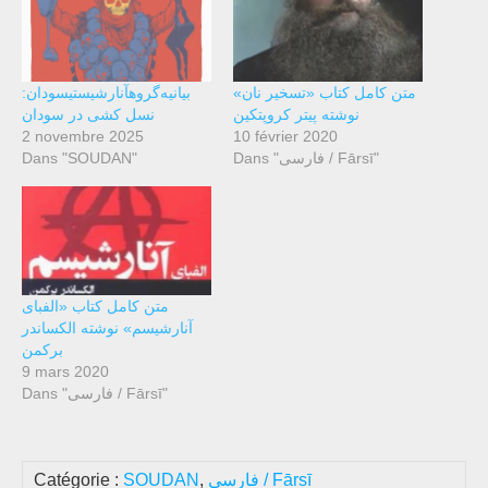
متن کامل کتاب «تسخیر نان»
بیانیه‌گروهآنارشیستیسودان:
نوشته پیتر کروپتکین
نسل کشی در سودان
2 novembre 2025
10 février 2020
Dans "SOUDAN"
Dans "فارسی / Fārsī"
متن کامل کتاب «الفبای
آنارشیسم» نوشته الکساندر
برکمن
9 mars 2020
Dans "فارسی / Fārsī"
Catégorie :
SOUDAN
,
فارسی / Fārsī