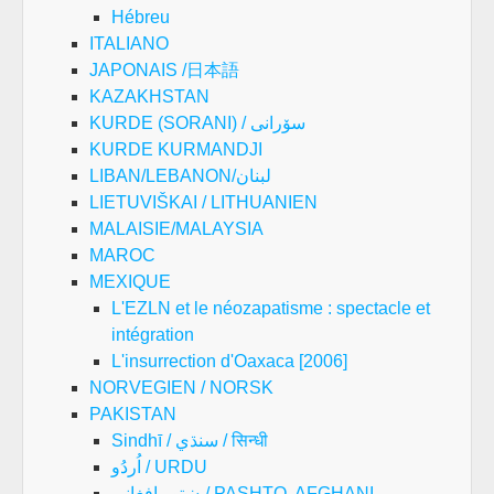
Hébreu
ITALIANO
JAPONAIS /日本語
KAZAKHSTAN
KURDE (SORANI) / سۆرانی
KURDE KURMANDJI
LIBAN/LEBANON/لبنان
LIETUVIŠKAI / LITHUANIEN
MALAISIE/MALAYSIA
MAROC
MEXIQUE
L'EZLN et le néozapatisme : spectacle et
intégration
L'insurrection d'Oaxaca [2006]
NORVEGIEN / NORSK
PAKISTAN
Sindhī / سنڌي / सिन्धी
اُردُو / URDU
پښتو , افغانی/ PASHTO, AFGHANI