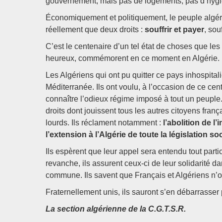
gouvernement, mais pas de logements, pas d’hygièn
Économiquement et politiquement, le peuple algéri
réellement que deux droits :
souffrir et payer
, sou
C’est le centenaire d’un tel état de choses que les a
heureux, commémorent en ce moment en Algérie.
Les Algériens qui ont pu quitter ce pays inhospitalie
Méditerranée. Ils ont voulu, à l’occasion de ce cente
connaître l’odieux régime imposé à tout un peuple.
droits dont jouissent tous les autres citoyens fran
lourds. Ils réclament notamment :
l’abolition de l’
l’extension à l’Algérie de toute la législation so
Ils espèrent que leur appel sera entendu tout parti
revanche, ils assurent ceux-ci de leur solidarité dan
commune. Ils savent que Français et Algériens n
Fraternellement unis, ils sauront s’en débarrasser 
La section algérienne de la C.G.T.S.R.