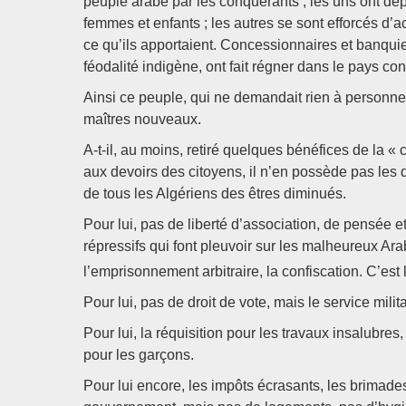
peuple arabe par les conquérants ; les uns ont d
femmes et enfants ; les autres se sont efforcés d’ac
ce qu’ils apportaient. Concessionnaires et banquie
féodalité indigène, ont fait régner dans le pays con
Ainsi ce peuple, qui ne demandait rien à personne,
maîtres nouveaux.
A-t-il, au moins, retiré quelques bénéfices de la « c
aux devoirs des citoyens, il n’en possède pas les dr
de tous les Algériens des êtres diminués.
Pour lui, pas de liberté d’association, de pensée e
répressifs qui font pleuvoir sur les malheureux Ar
l’emprisonnement arbitraire, la confiscation. C’est 
Pour lui, pas de droit de vote, mais le service mili
Pour lui, la réquisition pour les travaux insalubre
pour les garçons.
Pour lui encore, les impôts écrasants, les brimade