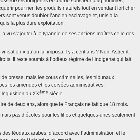
épossédé les indigènes et courbé sous leur joug hommes,
quérir pour rien les produits naturels tout en vendant fort cher
rs sont venus doubler l’ancien esclavage et, unis à la
quis la plus dure exploitation.
 a vu s’ajouter à la tyrannie de ses anciens maîtres celle des
ivilisation » qu’on lui imposa il y a cent ans ? Non. Astreint
oits. Il reste soumis à l’odieux régime de l’indigénat qui fait
t de presse, mais les cours criminelles, les tribunaux
abes les amendes et les corvées administratives,
ème
l’Inquisition au XX
siècle.
taire de deux ans, alors que le Français ne fait que 18 mois.
s, mais pas d’écoles pour les filles et quelques-unes seulement
s des féodaux arabes, d’accord avec l’administration et le