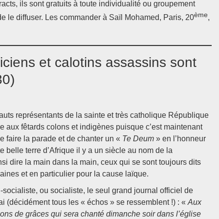
tracts, ils sont gratuits à toute individualité ou groupement
ème
 de le diffuser. Les commander à Saïl Mohamed, Paris, 20
,
iciens et calotins assassins sont
30)
uts représentants de la sainte et très catholique République
re aux fêtards colons et indigènes puisque c’est maintenant
e faire la parade et de chanter un «
Te Deum
» en l’honneur
belle terre d’Afrique il y a un siècle au nom de la
nsi dire la main dans la main, ceux qui se sont toujours dits
ines et en particulier pour la cause laïque.
ocialiste, ou socialiste, le seul grand journal officiel de
i (décidément tous les « échos » se ressemblent !) : «
Aux
tions de grâces qui sera chanté dimanche soir dans l’église