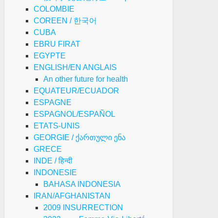
COLOMBIE
COREEN / 한국어
CUBA
EBRU FIRAT
EGYPTE
ENGLISH/EN ANGLAIS
An other future for health
EQUATEUR/ECUADOR
ESPAGNE
ESPAGNOL/ESPAÑOL
ETATS-UNIS
GEORGIE / ქართული ენა
GRECE
INDE / हिन्दी
INDONESIE
BAHASA INDONESIA
IRAN/AFGHANISTAN
2009 INSURRECTION