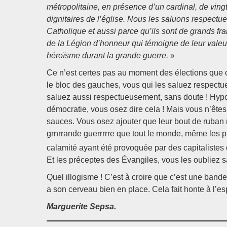
métropolitaine, en présence d’un cardinal, de vin
dignitaires de l’église. Nous les saluons respectu
Catholique et aussi parce qu’ils sont de grands fr
de la Légion d’honneur qui témoigne de leur valeur
héroïsme durant la grande guerre.
»
Ce n’est certes pas au moment des élections que ce
le bloc des gauches, vous qui les saluez respect
saluez aussi respectueusement, sans doute ! Hypoc
démocratie, vous osez dire cela ! Mais vous n’ête
sauces. Vous osez ajouter que leur bout de ruban 
grnrrande guerrrrre que tout le monde, même les p
calamité ayant été provoquée par des capitalistes 
Et les préceptes des Évangiles, vous les oubliez 
Quel illogisme ! C’est à croire que c’est une bande 
a son cerveau bien en place. Cela fait honte à l’
Marguerite Sepsa.