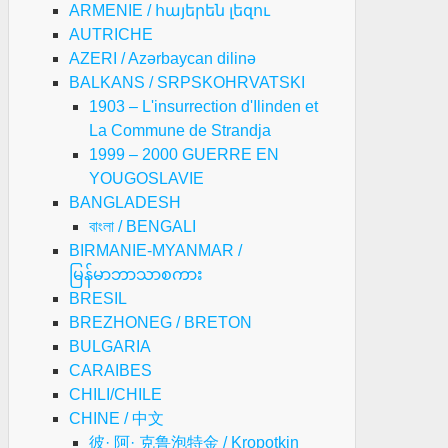
ARMENIE / հայերեն լեզու
AUTRICHE
AZERI / Azərbaycan dilinə
BALKANS / SRPSKOHRVATSKI
1903 – L'insurrection d'Ilinden et
La Commune de Strandja
1999 – 2000 GUERRE EN
YOUGOSLAVIE
BANGLADESH
বাংলা / BENGALI
BIRMANIE-MYANMAR /
မြန်မာဘာသာစကား
BRESIL
BREZHONEG / BRETON
BULGARIA
CARAIBES
CHILI/CHILE
CHINE / 中文
彼· 阿· 克鲁泡特金 / Kropotkin