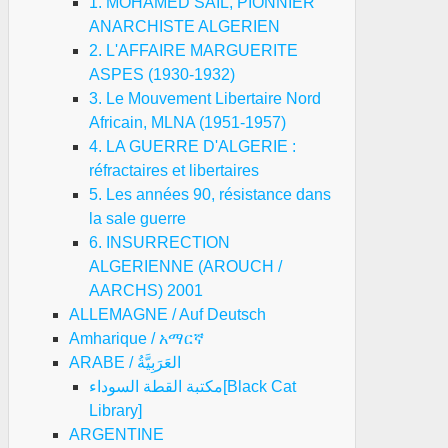
1. MOHAMED SAIL, PIONNIER
ANARCHISTE ALGERIEN
2. L'AFFAIRE MARGUERITE
ASPES (1930-1932)
3. Le Mouvement Libertaire Nord
Africain, MLNA (1951-1957)
4. LA GUERRE D'ALGERIE :
réfractaires et libertaires
5. Les années 90, résistance dans
la sale guerre
6. INSURRECTION
ALGERIENNE (AROUCH /
AARCHS) 2001
ALLEMAGNE / Auf Deutsch
Amharique / አማርኛ
ARABE / العَرَبِيَّةُ
مكتبة القطة السوداء[Black Cat
Library]
ARGENTINE