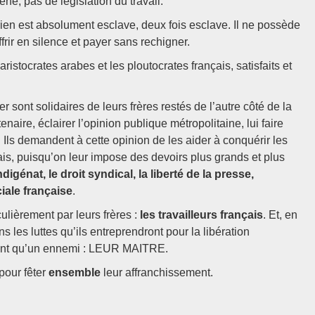
e, pas de législation du travail.
en est absolument esclave, deux fois esclave. Il ne possède
ffrir en silence et payer sans rechigner.
ristocrates arabes et les ploutocrates français, satisfaits et
r sont solidaires de leurs frères restés de l’autre côté de la
naire, éclairer l’opinion publique métropolitaine, lui faire
 Ils demandent à cette opinion de les aider à conquérir les
çais, puisqu’on leur impose des devoirs plus grands et plus
indigénat, le droit syndical, la liberté de la presse,
ciale française
.
culièrement par leurs frères :
les travailleurs français
. Et, en
s les luttes qu’ils entreprendront pour la libération
’ont qu’un ennemi : LEUR MAITRE.
pour fêter
ensemble
leur affranchissement.