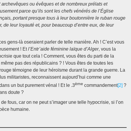
gt archevêques ou évêques et de nombreux prélats et
eusement parce qu’ils sont les chefs vénérés de l’Église
ançais, portant presque tous à leur boutonnière le ruban rouge
, de leur loyauté et, pour beaucoup d’entre eux, de leur
s gens-là oseraient parler de telle manière. Ah ! C’est vous
ueusement ! Et
l’Entr’aide féminine laïque d’Alger
, vous la
risie que tout cela ! Comment, vous êtes du parti de la
s même pas des républicains ? ! Vous êtes de toutes les
rouge témoigne de leur héroïsme durant la grande guerre. La
lus militaristes, reconnaissent aujourd’hui comme une
ème
dans un but purement vénal ! Et le .3
commandement
[2]
?
sans doute ?
de fous, car on ne peut s’imager une telle hypocrisie, si l’on
espèce humaine.