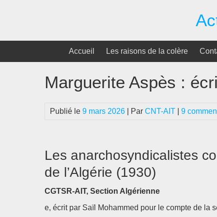
Passer
Ac
au
contenu
Accueil
Les raisons de la colère
Cont
Marguerite Aspès : écri
Publié le
9 mars 2026
| Par
CNT-AIT
|
9 comment
Les anarchosyndicalistes co
de l’Algérie (1930)
CGTSR-AIT, Section Algérienne
e, écrit par Saïl Mohammed pour le compte de la 