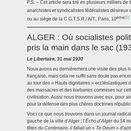
P.S. – Cet article sera tiré en plusieurs milliers de 
anarchistes et syndicalistes fédéralistes désireux
ème
[1]
ou au siège de la C.G.T.S.R / AIT., Paris, 10
ALGER : Où socialistes polit
pris la main dans le sac (19
Le Libertaire, 31 mai 1930
Nous avons eu dernièrement une visite des plus ha
française, mais cela ne suffit sans doute pas enco
au tour des « Hauts dignitaires » ecclésiastiques d
des massacres et des barbaries commises sur cette 
civilisation. Aussi nous trouvons avec eux, pour ai
pour la défense des plus chères doctrines républica
Voici ce que nous trouvons dans un journal radical-s
gauche de la ville d’Alger ; l’
Écho d’Alger
du 14 ma
fêtes du Centenaire, il fallait un « Te Deum » d’ac