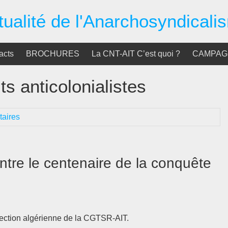
tualité de l'Anarchosyndicali
acts
BROCHURES
La CNT-AIT C’est quoi ?
CAMPAGN
ts anticolonialistes
aires
ntre le centenaire de la conquête
section algérienne de la CGTSR-AIT.