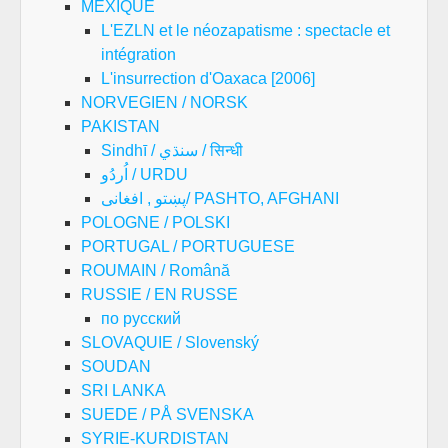
MEXIQUE
L'EZLN et le néozapatisme : spectacle et
intégration
L'insurrection d'Oaxaca [2006]
NORVEGIEN / NORSK
PAKISTAN
Sindhī / سنڌي / सिन्धी
اُردُو / URDU
پښتو , افغانی/ PASHTO, AFGHANI
POLOGNE / POLSKI
PORTUGAL / PORTUGUESE
ROUMAIN / Română
RUSSIE / EN RUSSE
по русский
SLOVAQUIE / Slovenský
SOUDAN
SRI LANKA
SUEDE / PÅ SVENSKA
SYRIE-KURDISTAN