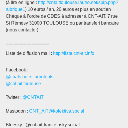
(à lire en ligne :
http://cntaittoulouse.lautre.net/spip.php?
rubrique1
) 10 euros / an, 20 euros et plus en soutien
Chèque à l’ordre de CDES à adresser à CNT-AIT, 7 rue
St Rémésy 31000 TOULOUSE ou par transfert bancaire
(nous contacter)
=================
Liste de diffusion mail :
http://liste.cnt-ait.info
Facebook :
@chats.noirs.turbulents
@cnt.ait.toulouse
Twitter :
@CNTAIT
Mastodon :
CNT_AIT@kolektiva.social
Bluesky : @cnt-ait-france.bsky.social