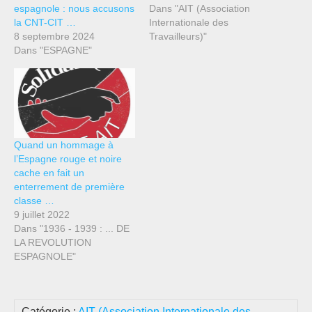
espagnole : nous accusons
Dans "AIT (Association
la CNT-CIT …
Internationale des
8 septembre 2024
Travailleurs)"
Dans "ESPAGNE"
Quand un hommage à
l’Espagne rouge et noire
cache en fait un
enterrement de première
classe …
9 juillet 2022
Dans "1936 - 1939 : ... DE
LA REVOLUTION
ESPAGNOLE"
Catégorie :
AIT (Association Internationale des