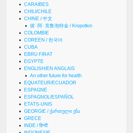
CARAIBES
CHILI/CHILE
CHINE / 中文
彼· 阿· 克鲁泡特金 / Kropotkin
COLOMBIE
COREEN / 한국어
CUBA
EBRU FIRAT
EGYPTE
ENGLISH/EN ANGLAIS
An other future for health
EQUATEUR/ECUADOR
ESPAGNE
ESPAGNOL/ESPAÑOL
ETATS-UNIS
GEORGIE / ქართული ენა
GRECE
INDE / हिन्दी
INDONESIE