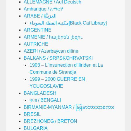
ALLEMAGNE / Auf Deutsch
Amharique / አማርኛ
ARABE / العَرَبِيَّةُ
مكتبة القطة السوداء[Black Cat Library]
ARGENTINE
ARMENIE / հայերեն լեզու
AUTRICHE
AZERI / Azərbaycan dilinə
BALKANS / SRPSKOHRVATSKI
1903 – L'insurrection d'Ilinden et La
Commune de Strandja
1999 – 2000 GUERRE EN
YOUGOSLAVIE
BANGLADESH
বাংলা / BENGALI
BIRMANIE-MYANMAR / မြန်မာဘာသာစကား
BRESIL
BREZHONEG / BRETON
BULGARIA