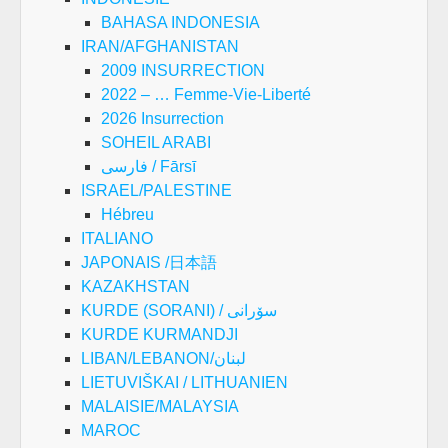
BAHASA INDONESIA
IRAN/AFGHANISTAN
2009 INSURRECTION
2022 – … Femme-Vie-Liberté
2026 Insurrection
SOHEIL ARABI
فارسی / Fārsī
ISRAEL/PALESTINE
Hébreu
ITALIANO
JAPONAIS /日本語
KAZAKHSTAN
KURDE (SORANI) / سۆرانی
KURDE KURMANDJI
LIBAN/LEBANON/لبنان
LIETUVIŠKAI / LITHUANIEN
MALAISIE/MALAYSIA
MAROC