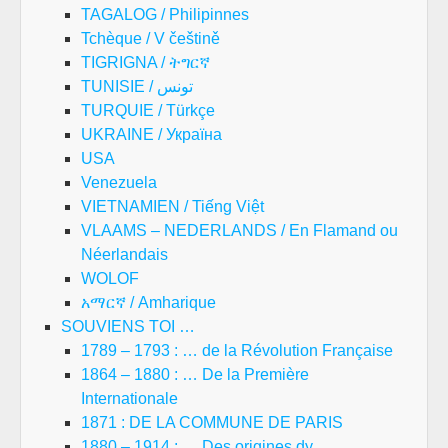
TAGALOG / Philipinnes
Tchèque / V češtině
TIGRIGNA / ትግርኛ
TUNISIE / تونس
TURQUIE / Türkçe
UKRAINE / Україна
USA
Venezuela
VIETNAMIEN / Tiếng Việt
VLAAMS – NEDERLANDS / En Flamand ou
Néerlandais
WOLOF
አማርኛ / Amharique
SOUVIENS TOI …
1789 – 1793 : … de la Révolution Française
1864 – 1880 : … De la Première
Internationale
1871 : DE LA COMMUNE DE PARIS
1880 – 1914 : … Des origines dy