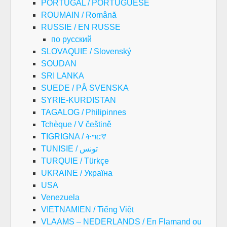
PORTUGAL / PORTUGUESE
ROUMAIN / Română
RUSSIE / EN RUSSE
по русский
SLOVAQUIE / Slovenský
SOUDAN
SRI LANKA
SUEDE / PÅ SVENSKA
SYRIE-KURDISTAN
TAGALOG / Philipinnes
Tchèque / V češtině
TIGRIGNA / ትግርኛ
TUNISIE / تونس
TURQUIE / Türkçe
UKRAINE / Україна
USA
Venezuela
VIETNAMIEN / Tiếng Việt
VLAAMS – NEDERLANDS / En Flamand ou