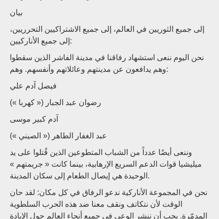
بيان
إلى جميع الثوريين في العالم، إلى جميع الاشتراكيين التحرريين،
إلى جميع الأناركيين:
نحن اليوم ننعى استشهاد رفاقنا في مدينة الفاشر الذين سقطوا
وهم يدافعون عن مدينتهم وعائلاتهم وأنفسهم. وهم:
فيصل آدم علي
رضوان عبد الجبار (« كهربا »)
آدم كبير موسى
عبد الغفار الطاهر (« الصيني »)
وننعى أيضًا عدداً من الشباب المتطوعين الذين قُتلوا على يد
ميليشيا قوات الدعم السريع الإرهابية، بينما كانت « جريمتهم »
الوحيدة هي إيصال الطعام إلى سكان المدينة.
نحن في المجموعة الأناركية ندعو الرفاق في كل مكان: لقد حان
الوقت لأن نتكاتف ونقف معنا ضد هذه الحرب السلطوية
المدمّرة. يجب أن ننشر الوعي في جميع أنحاء العالم حول الإبادة