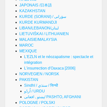
JAPONAIS /日本語
KAZAKHSTAN
KURDE (SORANI) / سۆرانی
KURDE KURMANDJI
LIBAN/LEBANON/لبنان
LIETUVIŠKAI / LITHUANIEN
MALAISIE/MALAYSIA
MAROC
MEXIQUE
L'EZLN et le néozapatisme : spectacle et
intégration
L'insurrection d'Oaxaca [2006]
NORVEGIEN / NORSK
PAKISTAN
Sindhī / سنڌي / सिन्धी
اُردُو / URDU
پښتو , افغانی/ PASHTO, AFGHANI
POLOGNE / POLSKI