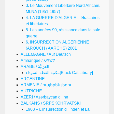
3. Le Mouvement Libertaire Nord Africain,
MLNA (1951-1957)
4. LA GUERRE D'ALGERIE : réfractaires
et libertaires
5. Les années 90, résistance dans la sale
guerre
6. INSURRECTION ALGERIENNE
(AROUCH / AARCHS) 2001
ALLEMAGNE / Auf Deutsch
Amharique / አማርኛ
ARABE / العَرَبِيَّةُ
مكتبة القطة السوداء[Black Cat Library]
ARGENTINE
ARMENIE / հայերեն լեզու
AUTRICHE
AZERI / Azərbaycan dilinə
BALKANS / SRPSKOHRVATSKI
1903 – L'insurrection d'Ilinden et La