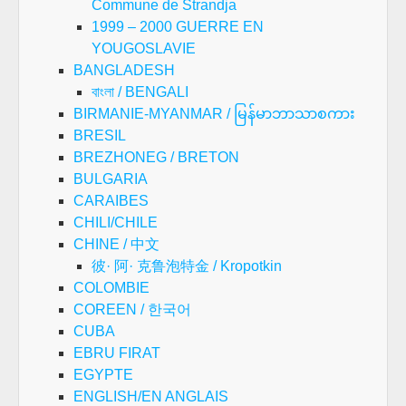
Commune de Strandja
1999 – 2000 GUERRE EN
YOUGOSLAVIE
BANGLADESH
বাংলা / BENGALI
BIRMANIE-MYANMAR / မြန်မာဘာသာစကား
BRESIL
BREZHONEG / BRETON
BULGARIA
CARAIBES
CHILI/CHILE
CHINE / 中文
彼· 阿· 克鲁泡特金 / Kropotkin
COLOMBIE
COREEN / 한국어
CUBA
EBRU FIRAT
EGYPTE
ENGLISH/EN ANGLAIS