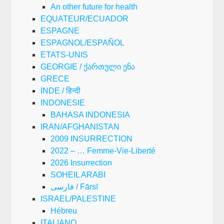
An other future for health
EQUATEUR/ECUADOR
ESPAGNE
ESPAGNOL/ESPAÑOL
ETATS-UNIS
GEORGIE / ქართული ენა
GRECE
INDE / हिन्दी
INDONESIE
BAHASA INDONESIA
IRAN/AFGHANISTAN
2009 INSURRECTION
2022 – … Femme-Vie-Liberté
2026 Insurrection
SOHEIL ARABI
فارسی / Fārsī
ISRAEL/PALESTINE
Hébreu
ITALIANO