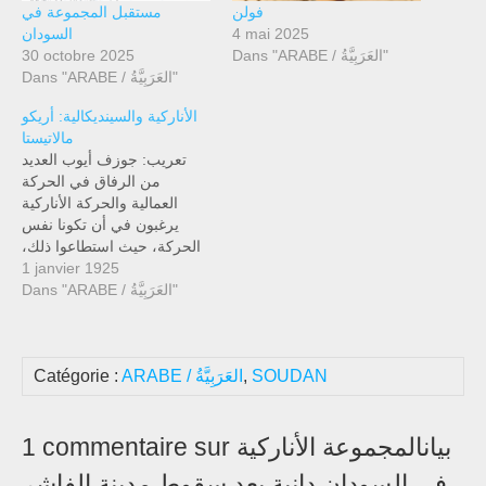
فولن
مستقبل المجموعة في
السودان
4 mai 2025
30 octobre 2025
Dans "ARABE / العَرَبِيَّةُ"
Dans "ARABE / العَرَبِيَّةُ"
الأناركية والسينديكالية: أريكو
مالاتيستا
تعريب: جوزف أيوب العديد
من الرفاق في الحركة
العمالية والحركة الأناركية
يرغبون في أن تكونا نفس
الحركة، حيث استطاعوا ذلك،
في إسبانيا والأرجنتين، وحتى
1 janvier 1925
Dans "ARABE / العَرَبِيَّةُ"
إلى حد ما في إيطاليا، فرنسا ،
ألمانيا، وما إلى هناك – في
محاولة لإضفاء برنامج الأناركية
على منظمات العمال بشكل
Catégorie :
ARABE / العَرَبِيَّةُ
,
SOUDAN
واضح. وقد عُرف هؤلاء
الرفاق…
1 commentaire sur بيانالمجموعة الأناركية
في السودان دانية بعد سقوط مدينة الفاشر