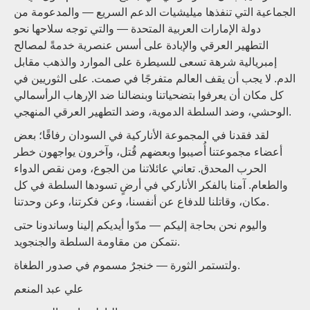
الجماعية التي تنفذها ميليشيات الدعم السريع — والمدعومة من
دولة الإمارات العربية المتحدة — والتي توجه سلاحها نحو
التطهير العرقي والإبادة على أسس عنصرية خدمةً لمصالح
إمبريالية شرهة تسعى للسيطرة على الموارد والذهب مقابل
الدم. لا يجب أن يقف العالم متفرجًا في صمت. على الثوريين في
كل مكان أن يعرفوا بتضحياتنا وبنضالنا ضد الإرهاب الرأسمالي
الوحشي، وضد السلطة الدموية، وضد التطهير العرقي المنهجي.
لقد فقدنا في المجموعة الأناركية في السودان رفاقًا؛ بعض
أعضاء مجموعتنا أُصيبوا وبعضهم قُتل، وآخرون يواجهون خطر
الحرب المحدق. تعاني عائلاتنا من الجوع، ومن نقص الدواء
والطعام. آمنا بالفكر الأناركي في أرضٍ تسودها السلطة في كل
مكان، وقاتلنا للدفاع عن أنفسنا، وعن فكرتنا، وعن وحدتنا.
واليوم نحن بحاجة إليكم — مدّوا أيديكم إلينا وساندونا حتى
نتمكن من مقاومة السلطة والجنجويد.
ولتستمر الثورة — خنجرٌ مسموم في صدور الطغاة.
علي عبد المنعم