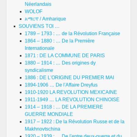
Néerlandais
WOLOF
አማርኛ / Amharique
SOUVIENS TOI …
1789 – 1793 : … de la Révolution Française
1864 – 1880 : … De la Première
Internationale
1871 : DE LA COMMUNE DE PARIS
1880 – 1914 : … Des origines dy
syndicalisme
1886 : DE L'ORIGINE DU PREMIER MAI
1894-1906 … De l'Affaire Dreyfus
1910-1920 LA REVOLUTION MEXICAINE
1911-1949 … LA REVOLUTION CHINOISE
1914 – 1918 : … DE LA PREMIERE
GUERRE MONDIALE
1917 – 1922 : De la Révolution Russe et de la
Makhnovtschina
1920 – 1939 : … De l'entre deux-guerre et du