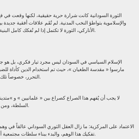
الثورة السودانية كانت شرارة حرية حقيقية، لكنها وقعت في ف
والإسلاموية بتواطؤ النخب المدنية. لم تُقَم علاقات أفقية جديدة
الأناركي، الثورة لا تكتمل إذا لم تُفكك كامل البنية السلطوية، لا أن تعيد ترتيبها بشكل أكثر « تقدماً » شكلياً.
الإسلام السياسي في السودان ليس مجرد تيار فكري، بل هو جها
مارسوا « مقدسة الطغيان »، حيث تم استخدام الدين كأداة للضب
التحرر، خصوصاً تلك التي تنبني على الفكر اللاسلطوي أو المناهض للمؤسسة.
السلطة، ومن يريد الإبقاء على مبدأ الخضوع سواء باسم الدين أو الدولة.
الاعتماد على المركزية: ما زال العقل الثوري السوداني عالقاً في وهم «
تفكيك هذا الوهم، والبدء ببناء سلطات مجتمعية أفقية تبدأ من الأحياء والقرى وتنمو بشكل شبكي لا هرمي.