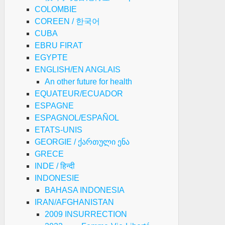
COLOMBIE
COREEN / 한국어
CUBA
EBRU FIRAT
EGYPTE
ENGLISH/EN ANGLAIS
An other future for health
EQUATEUR/ECUADOR
ESPAGNE
ESPAGNOL/ESPAÑOL
ETATS-UNIS
GEORGIE / ქართული ენა
GRECE
INDE / हिन्दी
INDONESIE
BAHASA INDONESIA
IRAN/AFGHANISTAN
2009 INSURRECTION