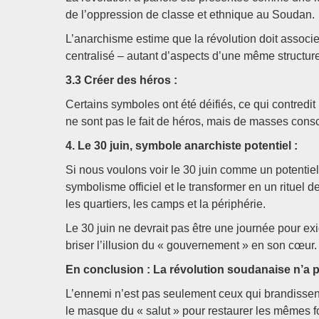
de l’oppression de classe et ethnique au Soudan.
L’anarchisme estime que la révolution doit associe
centralisé – autant d’aspects d’une même structur
3.3 Créer des héros :
Certains symboles ont été déifiés, ce qui contredit
ne sont pas le fait de héros, mais de masses cons
4. Le 30 juin, symbole anarchiste potentiel :
Si nous voulons voir le 30 juin comme un potentiel
symbolisme officiel et le transformer en un rituel d
les quartiers, les camps et la périphérie.
Le 30 juin ne devrait pas être une journée pour e
briser l’illusion du « gouvernement » en son cœur.
En conclusion : La révolution soudanaise n’a 
L’ennemi n’est pas seulement ceux qui brandissent 
le masque du « salut » pour restaurer les mêmes fo