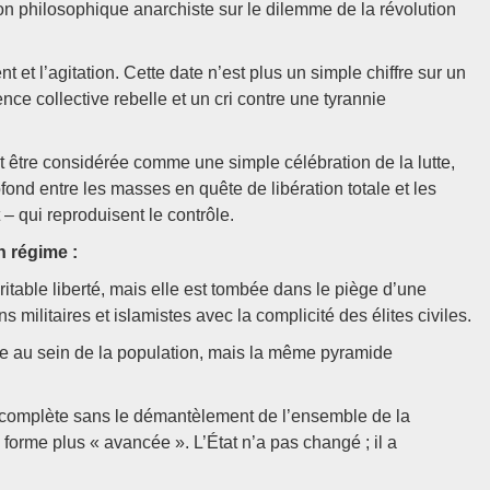
ion philosophique anarchiste sur le dilemme de la révolution
 et l’agitation. Cette date n’est plus un simple chiffre sur un
ence collective rebelle et un cri contre une tyrannie
t être considérée comme une simple célébration de la lutte,
fond entre les masses en quête de libération totale et les
– qui reproduisent le contrôle.
n régime :
itable liberté, mais elle est tombée dans le piège d’une
ns militaires et islamistes avec la complicité des élites civiles.
lie au sein de la population, mais la même pyramide
incomplète sans le démantèlement de l’ensemble de la
 forme plus « avancée ». L’État n’a pas changé ; il a