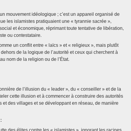
 un mouvement idéologique ; c’est un appareil organisé de
ue les islamistes pratiquaient une « tyrannie sacrée »,
 social et économique, réprimant toute tentative de libération,
ste ou contestataire.
omme un conflit entre « laïcs » et « religieux », mais plutôt
ehors de la logique de l’autorité et ceux qui cherchent à
au nom de la religion ou de l’État.
nière de l’illusion du « leader », du « conseiller » et de la
ler cette illusion et à commencer à construire des autorités
s et des villages et se développant en réseau, de manière
:
te des élites contre les « islamistes », ignorant les racines