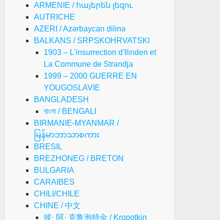
ARMENIE / հայերեն լեզու
AUTRICHE
AZERI / Azərbaycan dilinə
BALKANS / SRPSKOHRVATSKI
1903 – L'insurrection d'Ilinden et
La Commune de Strandja
1999 – 2000 GUERRE EN
YOUGOSLAVIE
BANGLADESH
বাংলা / BENGALI
BIRMANIE-MYANMAR /
မြန်မာဘာသာစကား
BRESIL
BREZHONEG / BRETON
BULGARIA
CARAIBES
CHILI/CHILE
CHINE / 中文
彼· 阿· 克鲁泡特金 / Kropotkin