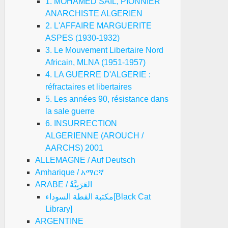
1. MOHAMED SAIL, PIONNIER
ANARCHISTE ALGERIEN
2. L'AFFAIRE MARGUERITE
ASPES (1930-1932)
3. Le Mouvement Libertaire Nord
Africain, MLNA (1951-1957)
4. LA GUERRE D'ALGERIE :
réfractaires et libertaires
5. Les années 90, résistance dans
la sale guerre
6. INSURRECTION
ALGERIENNE (AROUCH /
AARCHS) 2001
ALLEMAGNE / Auf Deutsch
Amharique / አማርኛ
ARABE / العَرَبِيَّةُ
مكتبة القطة السوداء[Black Cat
Library]
ARGENTINE