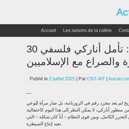
Passer
Ac
au
contenu
Accueil
Les raisons de la colère
Cont
30 يونيو وموكب الثورة السودانية: تأمل أناركي فلسفي
 والصراع مع الإسلاميين
Publié le
2 juillet 2025
| Par
CNT-AIT
|
Aucun co
—
 التاريخ لم يعد مجرد رقم في الروزنامة، بل صار مرآة للوعي
 منظور أناركي، لا يمكن النظر إلى هذا اليوم كاحتفالية
تحرر الكامل، وبين قوى النظام – أياً كان شكله – التي
تعيد إنتاج السيطرة.