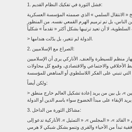
1. فشل الثورة في تفكيك النظام القديم:
خ « الانتقال السلمي » الذي صممته المؤسسة العسكرية
 بين الناس، بل تم ترميم الهرم القمعي نفسه. من المنظور
> الدولة لم تتغير، بل بدّلت هندامها.
2. الصراع مع الإسلاميين:
ز منظم للسيطرة والعنف. الأناركي يرى أن الإسلاميين
ط الأخلاقي والاجتماعي والاقتصادي، وقمع كل محاولات
ولكن أيضاً:
> لا يجب أن يُفهم هذا الصراع كصراع بين « علمانيين » و »متدينين »، بل بين من يريد إعادة تشكيل العالم خارج منطق
3. مشاكل الثورة من الداخل:
 القائد »، « المجلس »، « التمثيل ». الأناركية تدعو إلى