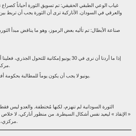
غياب الوعي الطبقي الحقيقي: تم تسويق الثورة أحياناً كصراع 
والعرقي في السودان. الأناركية ترى أن الثورة يجب أن تربط بين 
صناعة الأبطال: تم تأليه بعض الرموز، وهو ما يناقض مبدأ الثورة 
إذا ما أردنا أن نرى في 30 يونيو إمكانية للتحول
مركزي، عابر للأحزاب، ومتصل بالأحياء والمخيمات والهامش.
> 30 يونيو لا يجب أن يكون يوماً للمطالبة بحكومة أفضل، بل يوماً لتحطيم وهم « الحكومة » من أساسه.
الثورة السودانية لم تنهزم، لكنها مُختطفة. والعدو ليس ف
الإنقاذ » ليعيد نفس أشكال السيطرة. من منظور أناركي، لا خلاص إلا ب
مركزي، متضامن، قائم على المشاركة الذاتية والمساواة الجذرية.