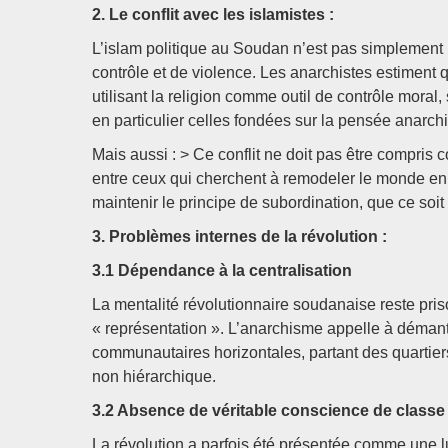
2. Le conflit avec les islamistes :
L’islam politique au Soudan n’est pas simplement
contrôle et de violence. Les anarchistes estiment q
utilisant la religion comme outil de contrôle moral,
en particulier celles fondées sur la pensée anarchi
Mais aussi : > Ce conflit ne doit pas être compris c
entre ceux qui cherchent à remodeler le monde en d
maintenir le principe de subordination, que ce soit 
3. Problèmes internes de la révolution :
3.1 Dépendance à la centralisation
La mentalité révolutionnaire soudanaise reste prison
« représentation ». L’anarchisme appelle à démante
communautaires horizontales, partant des quartier
non hiérarchique.
3.2 Absence de véritable conscience de classe 
La révolution a parfois été présentée comme une lut