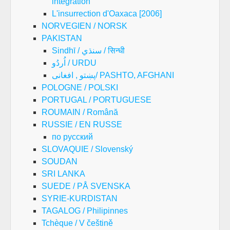
intégration
L'insurrection d'Oaxaca [2006]
NORVEGIEN / NORSK
PAKISTAN
Sindhī / سنڌي / सिन्धी
اُردُو / URDU
پښتو , افغانی/ PASHTO, AFGHANI
POLOGNE / POLSKI
PORTUGAL / PORTUGUESE
ROUMAIN / Română
RUSSIE / EN RUSSE
по русский
SLOVAQUIE / Slovenský
SOUDAN
SRI LANKA
SUEDE / PÅ SVENSKA
SYRIE-KURDISTAN
TAGALOG / Philipinnes
Tchèque / V češtině