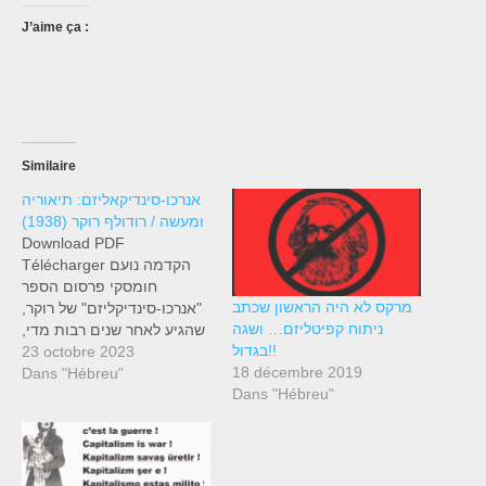
J’aime ça :
Similaire
אנרכו-סינדיקאליזם: תיאוריה
ומעשה / רודולף רוקר (1938)
Download PDF
Télécharger הקדמה נועם
חומסקי פרסום הספר
מרקס לא היה הראשון שכתב
"אנרכו-סינדיקליזם" של רוקר,
ניתוח קפיטליזם… ושגה
שהגיע לאחר שנים רבות מדי,
בגדול!!
הוא אירוע שנושא חשיבות
23 octobre 2023
18 décembre 2019
רבה עבור אנשים הטרודים
Dans "Hébreu"
Dans "Hébreu"
בנושאי החירות והצדק. באופן
אישי, התוודעתי לפרסומיו של
רוקר בשנים הראשונות של
מלחמת העולם השנייה,
בחנויות-הספרים