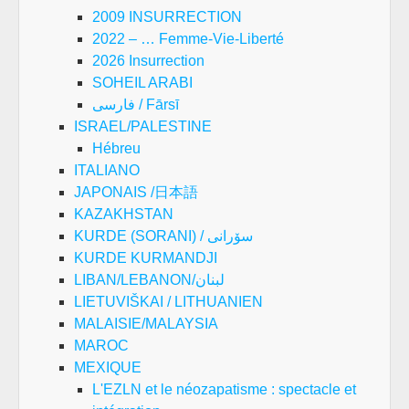
2009 INSURRECTION
2022 – … Femme-Vie-Liberté
2026 Insurrection
SOHEIL ARABI
فارسی / Fārsī
ISRAEL/PALESTINE
Hébreu
ITALIANO
JAPONAIS /日本語
KAZAKHSTAN
KURDE (SORANI) / سۆرانی
KURDE KURMANDJI
LIBAN/LEBANON/لبنان
LIETUVIŠKAI / LITHUANIEN
MALAISIE/MALAYSIA
MAROC
MEXIQUE
L'EZLN et le néozapatisme : spectacle et