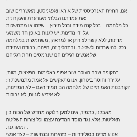
אנו, החזית האנרכיסטית של איראן ואפגניסטן, מאשררים שוב
את עמדתנו הבלתי מעורערת והעקרונית:
כל מלחמה – בכל קנה מידה ובכל תירוץ – שיזמו או מתמשכות
על ידי מדינות, יש לגנות באופן חד משמעי.
מדינות, ללא קשר לצורתן או למראהן, משתמשות במלחמה
ככלי להישרדות ולשליטה. ובתהליך זה, חייהם, כבודם ועתידם
של אנשים רגילים הם שנרמסים תחת רגליהם.
בתקופה שבה העולם שוב אפוף באלימות, הפצצות, מוות,
עקירה וחוסר ביטחון, אנו מתעקשים על אמת מתמשכת זו:
הקורבנות האמיתיים של מלחמה הם תמיד העם – לא המדינות,
לא אידיאולוגיות, לא גבולות.
מאבקנו, כתמיד, אינו למען חלוקה מחדש של הכוח בין
האליטות, אלא נגד מוסד המדינה עצמו וכל צורות השליטה
המאורגנת.
אנו עומדים בסולידריות – בזהירות ובנחישות – לצד אנשי