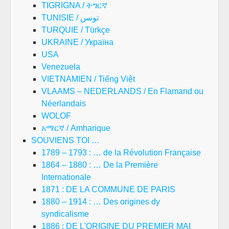
TIGRIGNA / ትግርኛ
TUNISIE / تونس
TURQUIE / Türkçe
UKRAINE / Україна
USA
Venezuela
VIETNAMIEN / Tiếng Việt
VLAAMS – NEDERLANDS / En Flamand ou
Néerlandais
WOLOF
አማርኛ / Amharique
SOUVIENS TOI …
1789 – 1793 : … de la Révolution Française
1864 – 1880 : … De la Première
Internationale
1871 : DE LA COMMUNE DE PARIS
1880 – 1914 : … Des origines dy
syndicalisme
1886 : DE L'ORIGINE DU PREMIER MAI