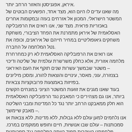
איראן, אפגניסטן והאזור הרחב יותר.
מה שאנו עדים לו היום הוא, מצד אחד, הפשעים הבוטים של
המשטר הישראלי, המכוון אל אזרחים בעזה ובמקומות אחרים
באכזריות פראית. מצד שני, אנו רואים את הרפובליקה
האסלאמית של איראן מתמרנת את הפחד הציבורי, משחקת
משחקים גיאופוליטיים במחיר חייהם של איראנים, וכופה את
נטל המלחמה על החברה.
אנו רואים את הרפובליקה האסלאמית לא רק כמחרחרת
מלחמה אזורית, אלא כחלק משרשרת עולמית של שליטה ודיכוי
– משטר שבמשך עשרות שנים תוקף את העם האיראני
בצנזורה, עוני, מאסר, עינויים והוצאות להורג, ומסכן מיליונים
בפזיזות באמצעות פרובוקציות צבאיות.
בעוד שאנו מגנים את זוועות המשטר הציוני במונחים הקשים
ביותר, אנו גם מצהירים כי המאבק נגד הרפובליקה האסלאמית
הוא חלק ממאבקנו הרחב יותר נגד כל המדינות ומבני השליטה
– מאבק שיימשך.
אנו נלחמים למען עולם ללא גבולות, ללא מדינות, ללא צבאות או
סמכותנות – עולם שבו אנושיות, חיים וחופש ממוקמים במרכז.
מלחמתנו העיקרית תמיד הייתה המלחמה נגד סמכותנות