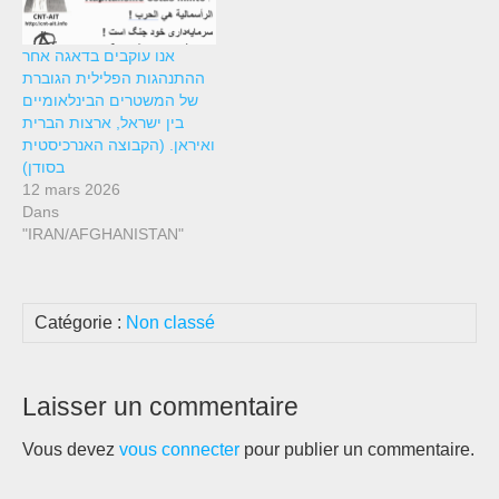
האנרכיסטיות ובמשרדים
בניו-יורק, והגעתי ליצירה
אנו עוקבים בדאגה אחר
הנוכחית שנמצאה על מדפיה
ההתנהגות הפלילית הגוברת
המאובקים…
של המשטרים הבינלאומיים
בין ישראל, ארצות הברית
ואיראן. (הקבוצה האנרכיסטית
בסודן)
12 mars 2026
Dans
"IRAN/AFGHANISTAN"
Catégorie :
Non classé
Laisser un commentaire
Vous devez
vous connecter
pour publier un commentaire.