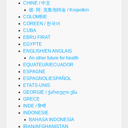
CHINE / 中文
彼· 阿· 克鲁泡特金 / Kropotkin
COLOMBIE
COREEN / 한국어
CUBA
EBRU FIRAT
EGYPTE
ENGLISH/EN ANGLAIS
An other future for health
EQUATEUR/ECUADOR
ESPAGNE
ESPAGNOL/ESPAÑOL
ETATS-UNIS
GEORGIE / ქართული ენა
GRECE
INDE / हिन्दी
INDONESIE
BAHASA INDONESIA
IRAN/AFGHANISTAN