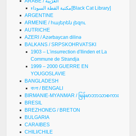
ARABE / العَرَبِيَّةُ
مكتبة القطة السوداء[Black Cat Library]
ARGENTINE
ARMENIE / հայերեն լեզու
AUTRICHE
AZERI / Azərbaycan dilinə
BALKANS / SRPSKOHRVATSKI
1903 – L'insurrection d'Ilinden et La
Commune de Strandja
1999 – 2000 GUERRE EN
YOUGOSLAVIE
BANGLADESH
বাংলা / BENGALI
BIRMANIE-MYANMAR / မြန်မာဘာသာစကား
BRESIL
BREZHONEG / BRETON
BULGARIA
CARAIBES
CHILI/CHILE