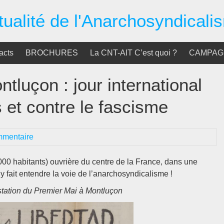
tualité de l'Anarchosyndicali
acts
BROCHURES
La CNT-AIT C’est quoi ?
CAMPAGN
tluçon : jour international
s et contre le fascisme
mmentaire
 000 habitants) ouvrière du centre de la France, dans une
 y fait entendre la voie de l’anarchosyndicalisme !
estation du Premier Mai à Montluçon