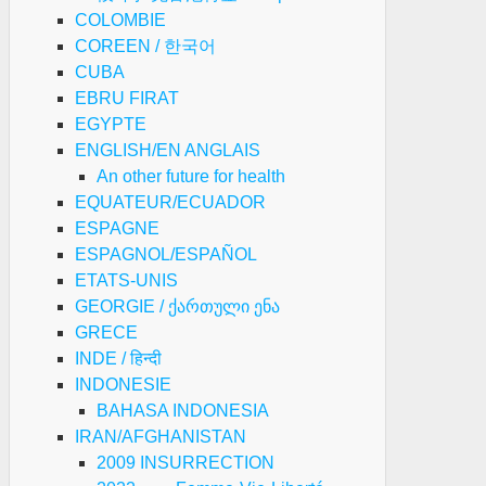
COLOMBIE
COREEN / 한국어
CUBA
EBRU FIRAT
EGYPTE
ENGLISH/EN ANGLAIS
An other future for health
EQUATEUR/ECUADOR
ESPAGNE
ESPAGNOL/ESPAÑOL
ETATS-UNIS
GEORGIE / ქართული ენა
GRECE
INDE / हिन्दी
INDONESIE
BAHASA INDONESIA
IRAN/AFGHANISTAN
2009 INSURRECTION