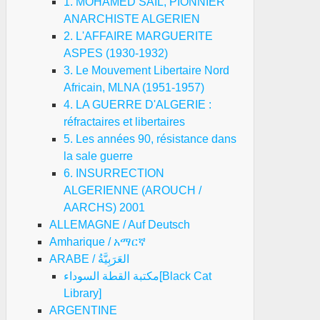
1. MOHAMED SAIL, PIONNIER
ANARCHISTE ALGERIEN
2. L'AFFAIRE MARGUERITE
ASPES (1930-1932)
3. Le Mouvement Libertaire Nord
Africain, MLNA (1951-1957)
4. LA GUERRE D'ALGERIE :
réfractaires et libertaires
5. Les années 90, résistance dans
la sale guerre
6. INSURRECTION
ALGERIENNE (AROUCH /
AARCHS) 2001
ALLEMAGNE / Auf Deutsch
Amharique / አማርኛ
ARABE / العَرَبِيَّةُ
مكتبة القطة السوداء[Black Cat
Library]
ARGENTINE