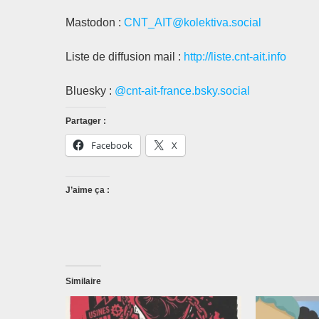
Mastodon :
CNT_AIT@kolektiva.social
Liste de diffusion mail :
http://liste.cnt-ait.info
Bluesky :
@cnt-ait-france.bsky.social
Partager :
Facebook
X
J’aime ça :
Similaire