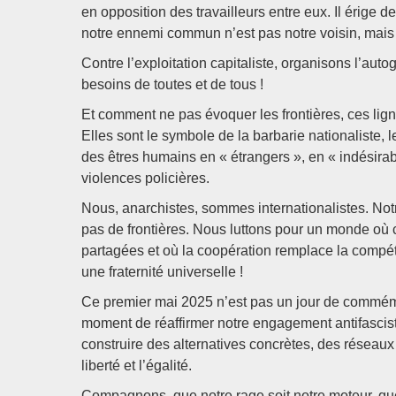
en opposition des travailleurs entre eux. Il érige
notre ennemi commun n’est pas notre voisin, mais b
Contre l’exploitation capitaliste, organisons l’auto
besoins de toutes et de tous !
Et comment ne pas évoquer les frontières, ces ligne
Elles sont le symbole de la barbarie nationaliste, le
des êtres humains en « étrangers », en « indésirable
violences policières.
Nous, anarchistes, sommes internationalistes. Notre
pas de frontières. Nous luttons pour un monde où c
partagées et où la coopération remplace la compétiti
une fraternité universelle !
Ce premier mai 2025 n’est pas un jour de commémor
moment de réaffirmer notre engagement antifasciste,
construire des alternatives concrètes, des réseau
liberté et l’égalité.
Compagnons, que notre rage soit notre moteur, que n