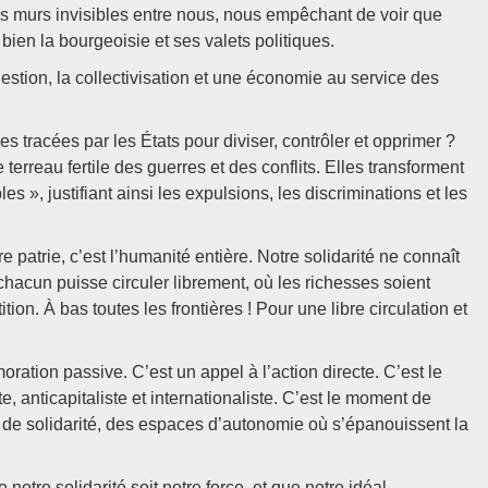
 des murs invisibles entre nous, nous empêchant de voir que
ien la bourgeoisie et ses valets politiques.
gestion, la collectivisation et une économie au service des
s tracées par les États pour diviser, contrôler et opprimer ?
 terreau fertile des guerres et des conflits. Elles transforment
s », justifiant ainsi les expulsions, les discriminations et les
 patrie, c’est l’humanité entière. Notre solidarité ne connaît
hacun puisse circuler librement, où les richesses soient
on. À bas toutes les frontières ! Pour une libre circulation et
ation passive. C’est un appel à l’action directe. C’est le
 anticapitaliste et internationaliste. C’est le moment de
x de solidarité, des espaces d’autonomie où s’épanouissent la
otre solidarité soit notre force, et que notre idéal