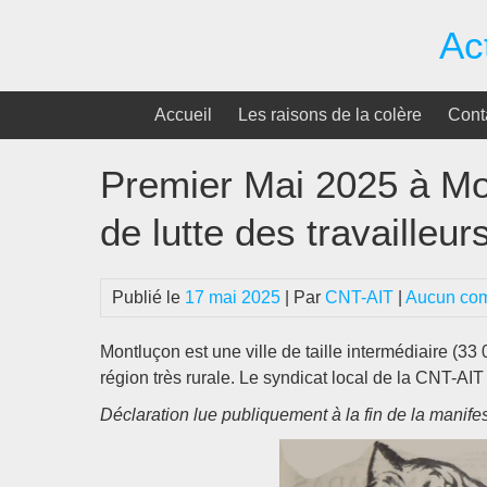
Passer
Ac
au
contenu
Accueil
Les raisons de la colère
Cont
Premier Mai 2025 à Mon
de lutte des travailleur
Publié le
17 mai 2025
| Par
CNT-AIT
|
Aucun co
Montluçon est une ville de taille intermédiaire (33
région très rurale. Le syndicat local de la CNT-AIT
Déclaration lue publiquement à la fin de la manif