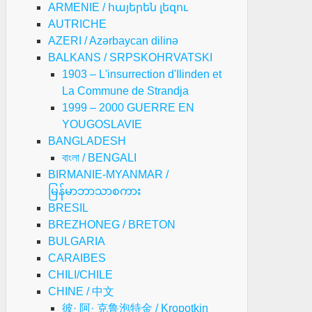
ARMENIE / հայերեն լեզու
AUTRICHE
AZERI / Azərbaycan dilinə
BALKANS / SRPSKOHRVATSKI
1903 – L'insurrection d'Ilinden et
La Commune de Strandja
1999 – 2000 GUERRE EN
YOUGOSLAVIE
BANGLADESH
বাংলা / BENGALI
BIRMANIE-MYANMAR /
မြန်မာဘာသာစကား
BRESIL
BREZHONEG / BRETON
BULGARIA
CARAIBES
CHILI/CHILE
CHINE / 中文
彼· 阿· 克鲁泡特金 / Kropotkin