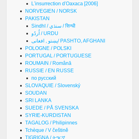
L'insurrection d'Oaxaca [2006]
NORVEGIEN / NORSK
PAKISTAN
Sindhī / سنڌي / सिन्धी
اُردُو / URDU
پښتو , افغانی/ PASHTO, AFGHANI
POLOGNE / POLSKI
PORTUGAL / PORTUGUESE
ROUMAIN / Română
RUSSIE / EN RUSSE
по русский
SLOVAQUIE / Slovenský
SOUDAN
SRI LANKA
SUEDE / PÅ SVENSKA
SYRIE-KURDISTAN
TAGALOG / Philipinnes
Tchèque / V češtině
TIGRIGNA / ትግርኛ