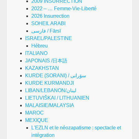
2009 INSURRECTION
2022 – … Femme-Vie-Liberté
2026 Insurrection
SOHEIL ARABI
فارسی / Fārsī
ISRAEL/PALESTINE
Hébreu
ITALIANO
JAPONAIS /日本語
KAZAKHSTAN
KURDE (SORANI) / سۆرانی
KURDE KURMANDJI
LIBAN/LEBANON/لبنان
LIETUVIŠKAI / LITHUANIEN
MALAISIE/MALAYSIA
MAROC
MEXIQUE
L'EZLN et le néozapatisme : spectacle et
intégration