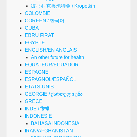
彼· 阿· 克鲁泡特金 / Kropotkin
COLOMBIE
COREEN / 한국어
CUBA
EBRU FIRAT
EGYPTE
ENGLISH/EN ANGLAIS
An other future for health
EQUATEUR/ECUADOR
ESPAGNE
ESPAGNOL/ESPAÑOL
ETATS-UNIS
GEORGIE / ქართული ენა
GRECE
INDE / हिन्दी
INDONESIE
BAHASA INDONESIA
IRAN/AFGHANISTAN