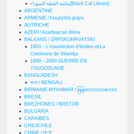
مكتبة القطة السوداء[Black Cat Library]
ARGENTINE
ARMENIE / հայերեն լեզու
AUTRICHE
AZERI / Azərbaycan dilinə
BALKANS / SRPSKOHRVATSKI
1903 – L'insurrection d'Ilinden et La
Commune de Strandja
1999 – 2000 GUERRE EN
YOUGOSLAVIE
BANGLADESH
বাংলা / BENGALI
BIRMANIE-MYANMAR / မြန်မာဘာသာစကား
BRESIL
BREZHONEG / BRETON
BULGARIA
CARAIBES
CHILI/CHILE
CHINE / 中文