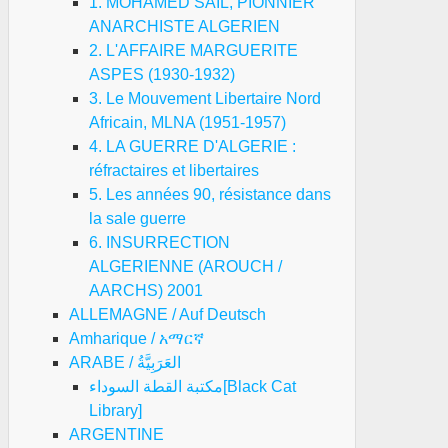
1. MOHAMED SAIL, PIONNIER
ANARCHISTE ALGERIEN
2. L'AFFAIRE MARGUERITE
ASPES (1930-1932)
3. Le Mouvement Libertaire Nord
Africain, MLNA (1951-1957)
4. LA GUERRE D'ALGERIE :
réfractaires et libertaires
5. Les années 90, résistance dans
la sale guerre
6. INSURRECTION
ALGERIENNE (AROUCH /
AARCHS) 2001
ALLEMAGNE / Auf Deutsch
Amharique / አማርኛ
ARABE / العَرَبِيَّةُ
مكتبة القطة السوداء[Black Cat
Library]
ARGENTINE