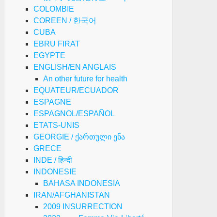
COLOMBIE
COREEN / 한국어
CUBA
EBRU FIRAT
EGYPTE
ENGLISH/EN ANGLAIS
An other future for health
EQUATEUR/ECUADOR
ESPAGNE
ESPAGNOL/ESPAÑOL
ETATS-UNIS
GEORGIE / ქართული ენა
GRECE
INDE / हिन्दी
INDONESIE
BAHASA INDONESIA
IRAN/AFGHANISTAN
2009 INSURRECTION