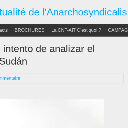
tualité de l'Anarchosyndicali
acts
BROCHURES
La CNT-AIT C’est quoi ?
CAMPAGN
 intento de analizar el
n Sudán
mmentaire