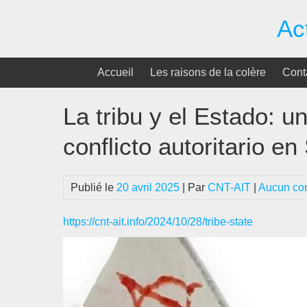
Passer
Ac
au
contenu
Accueil
Les raisons de la colère
Cont
La tribu y el Estado: un
conflicto autoritario e
Publié le
20 avril 2025
| Par
CNT-AIT
|
Aucun co
https://cnt-ait.info/2024/10/28/tribe-state