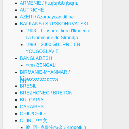
ARMENIE / հայերեն լեզու
AUTRICHE
AZERI / Azərbaycan dilinə
BALKANS / SRPSKOHRVATSKI
1903 – L'insurrection d'Ilinden et
La Commune de Strandja
1999 – 2000 GUERRE EN
YOUGOSLAVIE
BANGLADESH
বাংলা / BENGALI
BIRMANIE-MYANMAR /
မြန်မာဘာသာစကား
BRESIL
BREZHONEG / BRETON
BULGARIA
CARAIBES
CHILI/CHILE
CHINE / 中文
彼· 阿· 克鲁泡特金 / Kropotkin