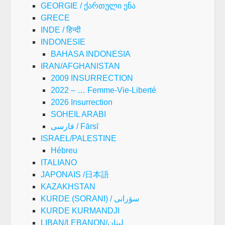
GEORGIE / ქართული ენა
GRECE
INDE / हिन्दी
INDONESIE
BAHASA INDONESIA
IRAN/AFGHANISTAN
2009 INSURRECTION
2022 – … Femme-Vie-Liberté
2026 Insurrection
SOHEIL ARABI
فارسی / Fārsī
ISRAEL/PALESTINE
Hébreu
ITALIANO
JAPONAIS /日本語
KAZAKHSTAN
KURDE (SORANI) / سۆرانی
KURDE KURMANDJI
LIBAN/LEBANON/لبنان