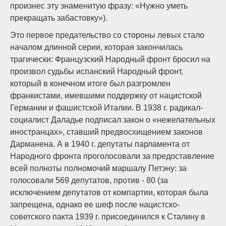
произнес эту знаменитую фразу: «Нужно уметь
прекращать забастовку»).
Это первое предательство со стороны левых стало
началом длинной серии, которая закончилась
трагически: Французский Народный фронт бросил на
произвол судьбы испанский Народный фронт,
который в конечном итоге был разгромлен
франкистами, имевшими поддержку от нацистской
Германии и фашистской Италии. В 1938 г. радикал-
социалист Даладье подписал закон о «нежелательных
иностранцах», ставший предвосхищением законов
Дарманена. А в 1940 г. депутаты парламента от
Народного фронта проголосовали за предоставление
всей полноты полномочий маршалу Петэну: за
голосовали 569 депутатов, против ­- 80 (за
исключением депутатов от компартии, которая была
запрещена, однако ее шеф после нацистско-
советского пакта 1939 г. присоединился к Сталину в