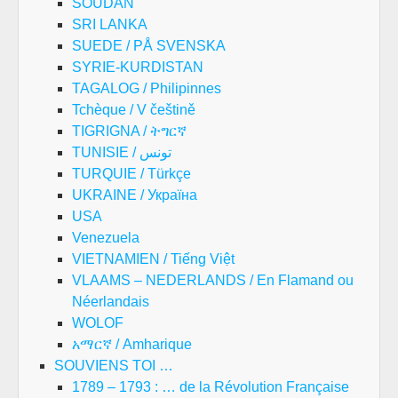
SOUDAN
SRI LANKA
SUEDE / PÅ SVENSKA
SYRIE-KURDISTAN
TAGALOG / Philipinnes
Tchèque / V češtině
TIGRIGNA / ትግርኛ
TUNISIE / تونس
TURQUIE / Türkçe
UKRAINE / Україна
USA
Venezuela
VIETNAMIEN / Tiếng Việt
VLAAMS – NEDERLANDS / En Flamand ou
Néerlandais
WOLOF
አማርኛ / Amharique
SOUVIENS TOI …
1789 – 1793 : … de la Révolution Française