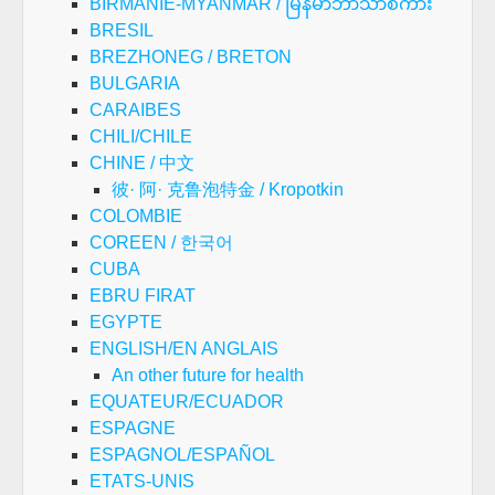
BIRMANIE-MYANMAR / မြန်မာဘာသာစကား
BRESIL
BREZHONEG / BRETON
BULGARIA
CARAIBES
CHILI/CHILE
CHINE / 中文
彼· 阿· 克鲁泡特金 / Kropotkin
COLOMBIE
COREEN / 한국어
CUBA
EBRU FIRAT
EGYPTE
ENGLISH/EN ANGLAIS
An other future for health
EQUATEUR/ECUADOR
ESPAGNE
ESPAGNOL/ESPAÑOL
ETATS-UNIS