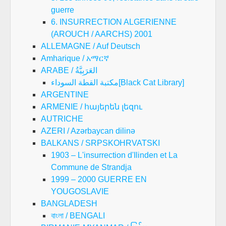
guerre
6. INSURRECTION ALGERIENNE
(AROUCH / AARCHS) 2001
ALLEMAGNE / Auf Deutsch
Amharique / አማርኛ
ARABE / العَرَبِيَّةُ
مكتبة القطة السوداء[Black Cat Library]
ARGENTINE
ARMENIE / հայերեն լեզու
AUTRICHE
AZERI / Azərbaycan dilinə
BALKANS / SRPSKOHRVATSKI
1903 – L'insurrection d'Ilinden et La
Commune de Strandja
1999 – 2000 GUERRE EN
YOUGOSLAVIE
BANGLADESH
বাংলা / BENGALI