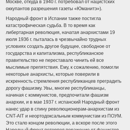
Москве, откуда в 1940 г. потребовал от нацистских
оккупантов разрешения газеты «Юманитэ»).
Народный фронт в Испании также постигла
катастрофическая судьба. В то время как
либертарная революция, начатая анархистами 19
июля 1936 г. пыталась в чрезвычайно трудных
условиях создать другое будущее, свободное от
государства и капитализма, республиканское
правительство не переставало чинить ей все
мыслимые препятствия. Ему, к сожалению, помогли
некоторые анархисты, которые поверили в
искренность стремления республиканцев преградить
дорогу фашизму. Увы, многие республиканцы,
начиная с коммунистов, предпочитали фашизм
анархии, и в мае 1937 г. испанский Народный фронт
нанес удар в спину революционерам-анархистам из
CNT-AIT и неортодоксальным коммунистам из ПОУМ.
Это стало концом революции, а вскоре после этого
Народный фронт потерпел поражение от фашистов.