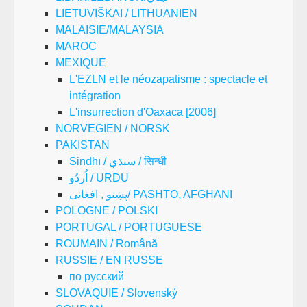
LIETUVIŠKAI / LITHUANIEN
MALAISIE/MALAYSIA
MAROC
MEXIQUE
L'EZLN et le néozapatisme : spectacle et
intégration
L'insurrection d'Oaxaca [2006]
NORVEGIEN / NORSK
PAKISTAN
Sindhī / سنڌي / सिन्धी
اُردُو / URDU
پښتو , افغانی/ PASHTO, AFGHANI
POLOGNE / POLSKI
PORTUGAL / PORTUGUESE
ROUMAIN / Română
RUSSIE / EN RUSSE
по русский
SLOVAQUIE / Slovenský