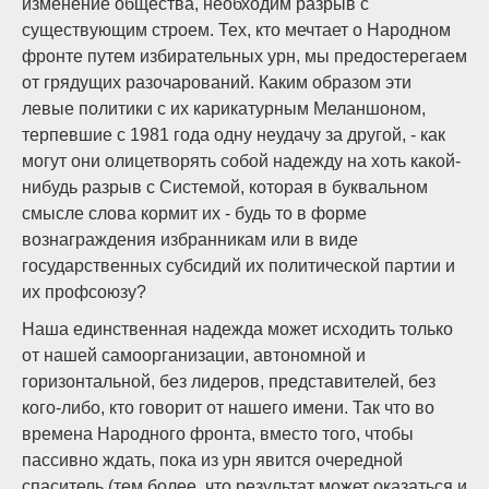
изменение общества, необходим разрыв с
существующим строем. Тех, кто мечтает о Народном
фронте путем избирательных урн, мы предостерегаем
от грядущих разочарований. Каким образом эти
левые политики с их карикатурным Меланшоном,
терпевшие с 1981 года одну неудачу за другой, ­- как
могут они олицетворять собой надежду на хоть какой-
нибудь разрыв с Системой, которая в буквальном
смысле слова кормит их ­- будь то в форме
вознаграждения избранникам или в виде
государственных субсидий их политической партии и
их профсоюзу?
Наша единственная надежда может исходить только
от нашей самоорганизации, автономной и
горизонтальной, без лидеров, представителей, без
кого-либо, кто говорит от нашего имени. Так что во
времена Народного фронта, вместо того, чтобы
пассивно ждать, пока из урн явится очередной
спаситель (тем более, что результат может оказаться и