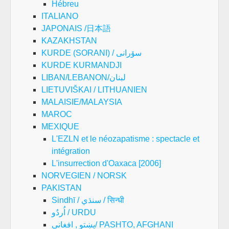
Hébreu
ITALIANO
JAPONAIS /日本語
KAZAKHSTAN
KURDE (SORANI) / سۆرانی
KURDE KURMANDJI
LIBAN/LEBANON/لبنان
LIETUVIŠKAI / LITHUANIEN
MALAISIE/MALAYSIA
MAROC
MEXIQUE
L'EZLN et le néozapatisme : spectacle et
intégration
L'insurrection d'Oaxaca [2006]
NORVEGIEN / NORSK
PAKISTAN
Sindhī / سنڌي / सिन्धी
اُردُو / URDU
پښتو , افغانی/ PASHTO, AFGHANI