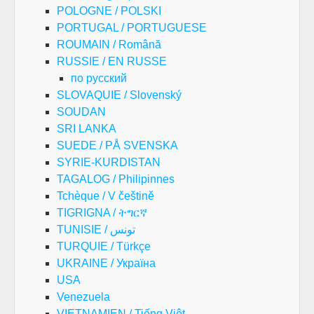
POLOGNE / POLSKI
PORTUGAL / PORTUGUESE
ROUMAIN / Română
RUSSIE / EN RUSSE
по русский
SLOVAQUIE / Slovenský
SOUDAN
SRI LANKA
SUEDE / PÅ SVENSKA
SYRIE-KURDISTAN
TAGALOG / Philipinnes
Tchèque / V češtině
TIGRIGNA / ትግርኛ
TUNISIE / تونس
TURQUIE / Türkçe
UKRAINE / Україна
USA
Venezuela
VIETNAMIEN / Tiếng Việt