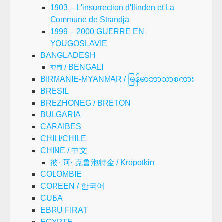
1903 – L'insurrection d'Ilinden et La
Commune de Strandja
1999 – 2000 GUERRE EN
YOUGOSLAVIE
BANGLADESH
বাংলা / BENGALI
BIRMANIE-MYANMAR / မြန်မာဘာသာစကား
BRESIL
BREZHONEG / BRETON
BULGARIA
CARAIBES
CHILI/CHILE
CHINE / 中文
彼· 阿· 克鲁泡特金 / Kropotkin
COLOMBIE
COREEN / 한국어
CUBA
EBRU FIRAT
EGYPTE