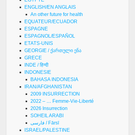
ENGLISH/EN ANGLAIS
An other future for health
EQUATEUR/ECUADOR
ESPAGNE
ESPAGNOL/ESPAÑOL
ETATS-UNIS
GEORGIE / ქართული ენა
GRECE
INDE / हिन्दी
INDONESIE
BAHASA INDONESIA
IRAN/AFGHANISTAN
2009 INSURRECTION
2022 – … Femme-Vie-Liberté
2026 Insurrection
SOHEIL ARABI
فارسی / Fārsī
ISRAEL/PALESTINE