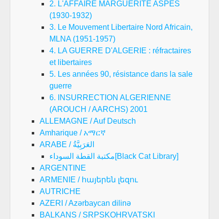
2. L'AFFAIRE MARGUERITE ASPES
(1930-1932)
3. Le Mouvement Libertaire Nord Africain,
MLNA (1951-1957)
4. LA GUERRE D'ALGERIE : réfractaires
et libertaires
5. Les années 90, résistance dans la sale
guerre
6. INSURRECTION ALGERIENNE
(AROUCH / AARCHS) 2001
ALLEMAGNE / Auf Deutsch
Amharique / አማርኛ
ARABE / العَرَبِيَّةُ
مكتبة القطة السوداء[Black Cat Library]
ARGENTINE
ARMENIE / հայերեն լեզու
AUTRICHE
AZERI / Azərbaycan dilinə
BALKANS / SRPSKOHRVATSKI