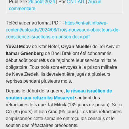
Publié le
26 août 2024
| Par
CNT-AIT
|
Aucun
commentaire
Télécharger au format PDF :
https://cnt-ait.info/wp-
content/uploads/2024/08/Trois-nouveaux-objecteurs-de-
conscience-israeliens-en-prison.docx.pdf
Yuval Moav
de Kfar Neter,
Oryan Mueller
de Tel Aviv et
Itamar Greenberg
de Bnei Brak ont été condamnés
début août pour refus de rejoindre leur service militaire
obligatoire. Tous trois sont envoyés à la prison militaire
de Neve Ztedek. Ils devraient être jugés à plusieurs
reprises pendant plusieurs mois.
Depuis le début de la guerre,
le réseau israélien de
soutien aux refuzniks Mesarvot
soutient des
réfractaires tels que Tal Mitnik (185 jours de prison), Sofia
Orr (85 jours) et Ben Arad (95 jours). Les trois réfractaires
emprisonnés cette semaine ont reçu les conseils et le
soutien des réfractaires précédents.