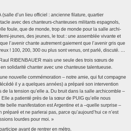
lle d’un lieu officiel : ancienne filature, quartier
tacle avec des chanteurs-chanteuses militants espagnols,
lle foule, que de monde, trop de monde pour la salle archi-
demi-jeunes, des jeunes, le tout : une assemblée vivante et
 que l’avenir chante autrement gaiement que l’avenir gris que
eux ! 100, 200, 300 ou plus sont venus, ont parlé, discuté. …
ste, Raul RIBENBAUER mais une seule des trois sœurs de
 en solidarité chanter avec une chanteuse talentueuse.
si une nouvelle commémoration – notre amie, qui fut compagne
édé il y a quelques années) a préparé son intervention
ns de la tension qu’elle a. Du bruit dans la salle archicomble –
e. Elle a patienté près de la sœur de PUIG qu’elle nous
tte belle manifestation est Argentine et a –quelle surprise –
 préparé et ne parlerai pas, parce qu’aujourd’hui ce n’est
ssions lourdes pour moi. »
participe avant de rentrer en métro.