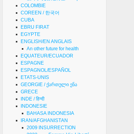
COLOMBIE
COREEN / 한국어
CUBA
EBRU FIRAT
EGYPTE
ENGLISH/EN ANGLAIS
An other future for health
EQUATEUR/ECUADOR
ESPAGNE
ESPAGNOL/ESPAÑOL
ETATS-UNIS
GEORGIE / ქართული ენა
GRECE
INDE / हिन्दी
INDONESIE
BAHASA INDONESIA
IRAN/AFGHANISTAN
2009 INSURRECTION