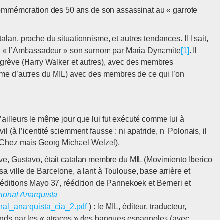
mmémoration des 50 ans de son assassinat au « garrote
talan, proche du situationnisme, et autres tendances. Il lisait,
tres, « l’Ambassadeur » son surnom par Maria Dynamite
[1]
. Il
en grève (Harry Walker et autres), avec des membres
omme d’autres du MIL) avec des membres de ce qui l’on
 d’ailleurs le même jour que lui fut exécuté comme lui à
l (à l’identité sciemment fausse : ni apatride, ni Polonais, il
z Chez mais Georg Michael Welzel).
ve, Gustavo, était catalan membre du MIL (Movimiento Iberico
sa ville de Barcelone, allant à Toulouse, base arrière et
 (éditions Mayo 37, réédition de Pannekoek et Berneri et
ional Anarquista
onal_anarquista_cia_2.pdf
) : le MIL, éditeur, traducteur,
onds par les « atracos » des banques espagnoles (avec