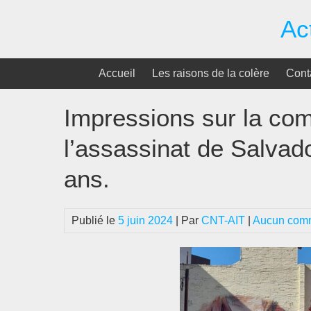
Passer
Ac
au
contenu
Accueil
Les raisons de la colère
Cont
Impressions sur la co
l’assassinat de Salvad
ans.
Publié le
5 juin 2024
| Par
CNT-AIT
|
Aucun comm