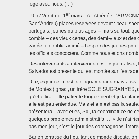
loge avec nous. (…)
er
19 h / Vendredi 1
mars – A l’Athénée L’ARMONIA (sa
Sant’Andreu) places réservées devant : beau spec
portugais, jeunes ou plus âgés – mais surtout, que
comble – des vieux certes, des demi-vieux et des 
variée, un public animé – l’espoir des jeunes pour
les officiels concoctent. Comme nous étions nombr
Des intervenants « interviennent » : le journali
Salvador est présente qui est montée sur l’estrade
Dire, expliquer, c’est le cinquantenaire mais aus
de Montes (Ignaci, un frère SOLE SUGRANYES, déc
qu’elle lira.. Elle patiente longuement et je la plai
elle est peu entendue. Mais elle n’est pas la seul
présentera – avec elles, Sol, la coordinatrice de ce
quelques problèmes administratifs … » Je n’ai rien
pas mon jour, c’est le jour des compagnons. impre
Bar en terrasse du lieu, tant de monde discute, on 