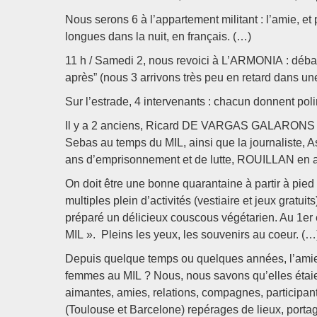
Nous serons 6 à l’appartement militant : l’amie, e
longues dans la nuit, en français. (…)
11 h / Samedi 2, nous revoici à L’ARMONIA : débat 
après” (nous 3 arrivons très peu en retard dans une 
Sur l’estrade, 4 intervenants : chacun donnent poli
Il y a 2 anciens, Ricard DE VARGAS GALARONS de
Sebas au temps du MIL, ainsi que la journaliste, 
ans d’emprisonnement et de lutte, ROUILLAN en a f
On doit être une bonne quarantaine à partir à pie
multiples plein d’activités (vestiaire et jeux gra
préparé un délicieux couscous végétarien. Au 1er 
MIL ». Pleins les yeux, les souvenirs au coeur. (…
Depuis quelque temps ou quelques années, l’amie no
femmes au MIL ? Nous, nous savons qu’elles étaie
aimantes, amies, relations, compagnes, participant
(Toulouse et Barcelone) repérages de lieux, portage