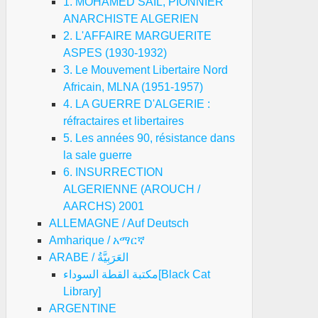
1. MOHAMED SAIL, PIONNIER
ANARCHISTE ALGERIEN
2. L'AFFAIRE MARGUERITE
ASPES (1930-1932)
3. Le Mouvement Libertaire Nord
Africain, MLNA (1951-1957)
4. LA GUERRE D'ALGERIE :
réfractaires et libertaires
5. Les années 90, résistance dans
la sale guerre
6. INSURRECTION
ALGERIENNE (AROUCH /
AARCHS) 2001
ALLEMAGNE / Auf Deutsch
Amharique / አማርኛ
ARABE / العَرَبِيَّةُ
مكتبة القطة السوداء[Black Cat
Library]
ARGENTINE