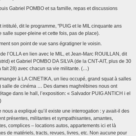
t puis Gabriel POMBO et sa famille, repas et discussions
intitulé, dit le programme, “PUIG et le MIL cinquante ans
salle super-pleine et cette fois, pas de place).
ment son point de vue sans égratigner le voisin.
 l’OLLA en lien avec le MIL, et Jean-Marc ROUILLAN, dit
Astrid) et Gabriel POMBO DA SILVA (de la CNT-AIT, plus de 30
ait 28) avec chacun sa vie militante. (…)
d manger à LA CINETIKA, un lieu occupé, grand squat à salles
tuits) salle de cinéma … Des dames maghrébines nous ont
étage dans le hall, l’exposition: « Salvador PUIG ANTICH i el
)
us a expliqué qu’il existe une interrogation : y avait-il des
nt présentes, militantes et sympathisantes, amantes,
es, complices – locations autos, appartements ici et là
s de matériels, tracts, revues, livres, etc. Non aucune pour