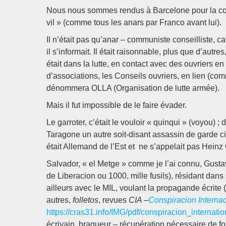
Nous nous sommes rendus à Barcelone pour la co
vil » (comme tous les anars par Franco avant lui).
Il n’était pas qu’anar – communiste conseilliste, ca
il s’informait. Il était raisonnable, plus que d’au
était dans la lutte, en contact avec des ouvriers 
d’associations, les Conseils ouvriers, en lien (c
dénommera OLLA (Organisation de lutte armée).
Mais il fut impossible de le faire évader.
Le garroter, c’était le vouloir « quinqui » (voyou) ;
Taragone un autre soit-disant assassin de garde civi
était Allemand de l’Est et ne s’appelait pas Hein
Salvador, « el Metge » comme je l’ai connu, Gusta
de Liberacion ou 1000, mille fusils), résidant dans 
ailleurs avec le MIL, voulant la propagande écrite
autres,
folletos
, revues
CIA –
Conspiracion Internac
https://cras31.info/IMG/pdf/conspiracion_internati
écrivain, braqueur – récupération nécessaire de f