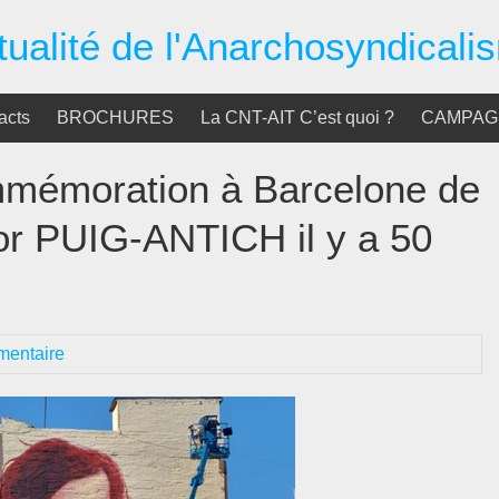
tualité de l'Anarchosyndicali
acts
BROCHURES
La CNT-AIT C’est quoi ?
CAMPAGN
mmémoration à Barcelone de
or PUIG-ANTICH il y a 50
entaire