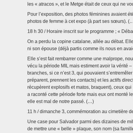
les « atracos », et le Metge était de ceux qui ne vo
Pour l’exposition, des photos féminines avaient ét
photos de femme à cet expo (à part ses sœurs). (
18 h 30 / Horaire inscrit sur le programme ; « Débat
On a perdu la copine catalane, allée au débat. Elle 
ni son épouse (déjà partis comme ils nous en ava
Elle s’est fait rembarrer comme une malprope, nous
vécu la période MIL mais estiment avoir la vérité –
branches, si ce n’est 3, qui pouvaient s’entremêler 
préparent, prennent les contacts) et les actifs dire
récupèrent explosifs et matos, braquent), ceux qui 
a raconté cette période forte mais eux ont monté l
elle est mal de notre passé. (…)
11 h / dimanche 3, commémoration au cimetière de 
Une case pour Salvador parmi des dizaines de millie
de mettre une « belle » plaque, son nom (sa famille a