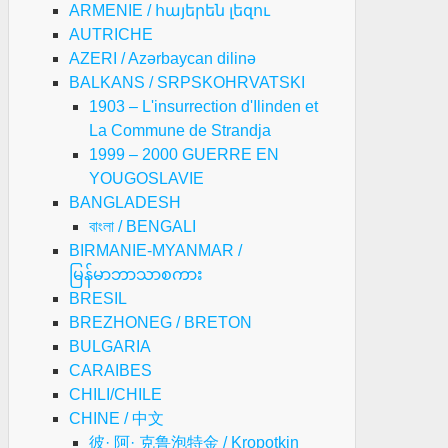
ARMENIE / հայերեն լեզու
AUTRICHE
AZERI / Azərbaycan dilinə
BALKANS / SRPSKOHRVATSKI
1903 – L'insurrection d'Ilinden et
La Commune de Strandja
1999 – 2000 GUERRE EN
YOUGOSLAVIE
BANGLADESH
বাংলা / BENGALI
BIRMANIE-MYANMAR /
မြန်မာဘာသာစကား
BRESIL
BREZHONEG / BRETON
BULGARIA
CARAIBES
CHILI/CHILE
CHINE / 中文
彼· 阿· 克鲁泡特金 / Kropotkin