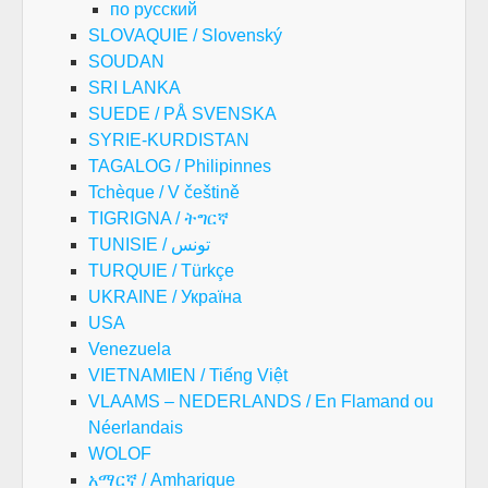
по русский
SLOVAQUIE / Slovenský
SOUDAN
SRI LANKA
SUEDE / PÅ SVENSKA
SYRIE-KURDISTAN
TAGALOG / Philipinnes
Tchèque / V češtině
TIGRIGNA / ትግርኛ
TUNISIE / تونس
TURQUIE / Türkçe
UKRAINE / Україна
USA
Venezuela
VIETNAMIEN / Tiếng Việt
VLAAMS – NEDERLANDS / En Flamand ou
Néerlandais
WOLOF
አማርኛ / Amharique