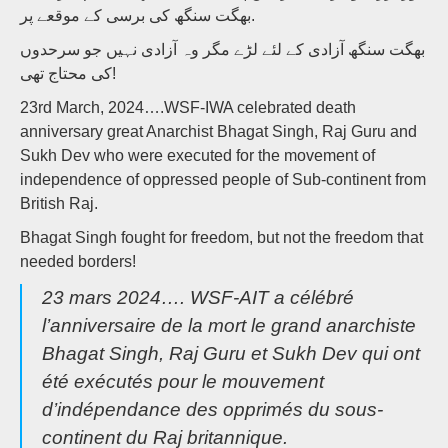
بھگت سنگھ کی برسی کے موقعے پر.
بھگت سنگھ آزادی کے لئے لڑے مگر وہ آزادی نہیں جو سرحدوں
کی محتاج تھی!
23rd March, 2024….WSF-IWA celebrated death
anniversary great Anarchist Bhagat Singh, Raj Guru and
Sukh Dev who were executed for the movement of
independence of oppressed people of Sub-continent from
British Raj.
Bhagat Singh fought for freedom, but not the freedom that
needed borders!
23 mars 2024…. WSF-AIT a célébré
l’anniversaire de la mort le grand anarchiste
Bhagat Singh, Raj Guru et Sukh Dev qui ont
été exécutés pour le mouvement
d’indépendance des opprimés du sous-
continent du Raj britannique.