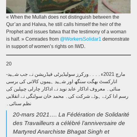
« When the Mullah does not distinguish between the
Qur’an and Halwa, he still calls himself the heir of the
Prophet and issues fatwa that the testimony of a woman
is half. » Comrades from
@WorkersSolidar1
demonstrate
in support of women’s rights on IWD.
20
-مارچ 2021ء۔۔۔۔ورکرز سولیڈیرٹی فیڈریشن نے جب شہید
انارکسٹ بھگت سنگھ اور شہید ہیموں کالانی کی برسی
منائی۔ معروف اداکار عابد نوید نے اداکار چارلی چیپلین کی
رسم ادا کرتے ہوئے شرکت کی۔ محمد خان سولنگی نے انقلابی
نظم سنائی۔
20-mars 2021…. La Fédération de Solidarité
des Travailleurs a célébré l’anniversaire de
Martyred Anarchiste Bhagat Singh et