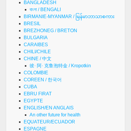
BANGLADESH
বাংলা / BENGALI
BIRMANIE-MYANMAR / မြန်မာဘာသာစကား
BRESIL
BREZHONEG / BRETON
BULGARIA
CARAIBES
CHILI/CHILE
CHINE / 中文
彼· 阿· 克鲁泡特金 / Kropotkin
COLOMBIE
COREEN / 한국어
CUBA
EBRU FIRAT
EGYPTE
ENGLISH/EN ANGLAIS
An other future for health
EQUATEUR/ECUADOR
ESPAGNE