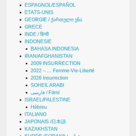
ESPAGNOL/ESPAÑOL
ETATS-UNIS
GEORGIE / ქართული ენა
GRECE
INDE / हिन्दी
INDONESIE
BAHASA INDONESIA
IRAN/AFGHANISTAN
2009 INSURRECTION
2022 – … Femme-Vie-Liberté
2026 Insurrection
SOHEIL ARABI
فارسی / Fārsī
ISRAEL/PALESTINE
Hébreu
ITALIANO
JAPONAIS /日本語
KAZAKHSTAN