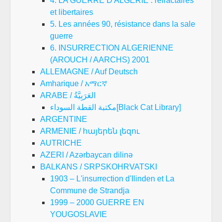
4. LA GUERRE D'ALGERIE : réfractaires
et libertaires
5. Les années 90, résistance dans la sale
guerre
6. INSURRECTION ALGERIENNE
(AROUCH / AARCHS) 2001
ALLEMAGNE / Auf Deutsch
Amharique / አማርኛ
ARABE / العَرَبِيَّةُ
مكتبة القطة السوداء[Black Cat Library]
ARGENTINE
ARMENIE / հայերեն լեզու
AUTRICHE
AZERI / Azərbaycan dilinə
BALKANS / SRPSKOHRVATSKI
1903 – L'insurrection d'Ilinden et La
Commune de Strandja
1999 – 2000 GUERRE EN
YOUGOSLAVIE