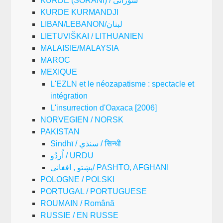
KURDE (SORANI) / سۆرانی
KURDE KURMANDJI
LIBAN/LEBANON/لبنان
LIETUVIŠKAI / LITHUANIEN
MALAISIE/MALAYSIA
MAROC
MEXIQUE
L'EZLN et le néozapatisme : spectacle et
intégration
L'insurrection d'Oaxaca [2006]
NORVEGIEN / NORSK
PAKISTAN
Sindhī / سنڌي / सिन्धी
اُردُو / URDU
پښتو , افغانی/ PASHTO, AFGHANI
POLOGNE / POLSKI
PORTUGAL / PORTUGUESE
ROUMAIN / Română
RUSSIE / EN RUSSE