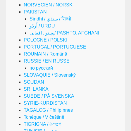
NORVEGIEN / NORSK
PAKISTAN
Sindhī / سنڌي / सिन्धी
اُردُو / URDU
پښتو , افغانی/ PASHTO, AFGHANI
POLOGNE / POLSKI
PORTUGAL / PORTUGUESE
ROUMAIN / Română
RUSSIE / EN RUSSE
по русский
SLOVAQUIE / Slovenský
SOUDAN
SRI LANKA
SUEDE / PÅ SVENSKA
SYRIE-KURDISTAN
TAGALOG / Philipinnes
Tchèque / V češtině
TIGRIGNA / ትግርኛ