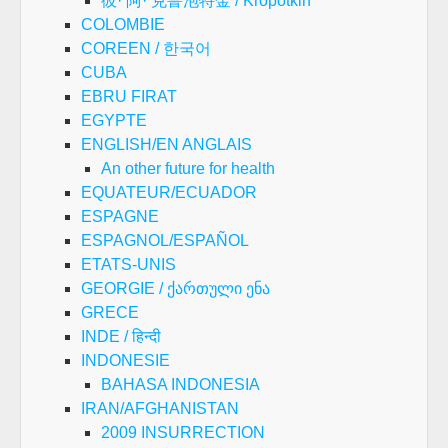
彼· 阿· 克鲁泡特金 / Kropotkin
COLOMBIE
COREEN / 한국어
CUBA
EBRU FIRAT
EGYPTE
ENGLISH/EN ANGLAIS
An other future for health
EQUATEUR/ECUADOR
ESPAGNE
ESPAGNOL/ESPAÑOL
ETATS-UNIS
GEORGIE / ქართული ენა
GRECE
INDE / हिन्दी
INDONESIE
BAHASA INDONESIA
IRAN/AFGHANISTAN
2009 INSURRECTION