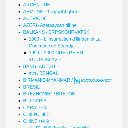
ARGENTINE
ARMENIE / հայերեն լեզու
AUTRICHE
AZERI / Azərbaycan dilinə
BALKANS / SRPSKOHRVATSKI
1903 – L'insurrection d'Ilinden et La
Commune de Strandja
1999 – 2000 GUERRE EN
YOUGOSLAVIE
BANGLADESH
বাংলা / BENGALI
BIRMANIE-MYANMAR / မြန်မာဘာသာစကား
BRESIL
BREZHONEG / BRETON
BULGARIA
CARAIBES
CHILI/CHILE
CHINE / 中文