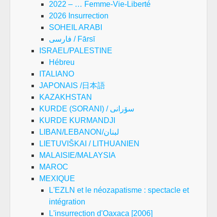
2022 – … Femme-Vie-Liberté
2026 Insurrection
SOHEIL ARABI
فارسی / Fārsī
ISRAEL/PALESTINE
Hébreu
ITALIANO
JAPONAIS /日本語
KAZAKHSTAN
KURDE (SORANI) / سۆرانی
KURDE KURMANDJI
LIBAN/LEBANON/لبنان
LIETUVIŠKAI / LITHUANIEN
MALAISIE/MALAYSIA
MAROC
MEXIQUE
L'EZLN et le néozapatisme : spectacle et
intégration
L'insurrection d'Oaxaca [2006]