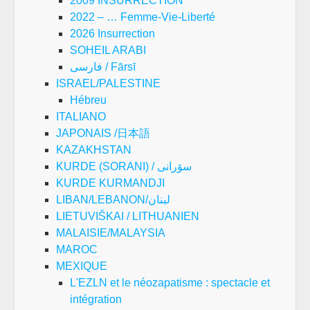
2009 INSURRECTION
2022 – … Femme-Vie-Liberté
2026 Insurrection
SOHEIL ARABI
فارسی / Fārsī
ISRAEL/PALESTINE
Hébreu
ITALIANO
JAPONAIS /日本語
KAZAKHSTAN
KURDE (SORANI) / سۆرانی
KURDE KURMANDJI
LIBAN/LEBANON/لبنان
LIETUVIŠKAI / LITHUANIEN
MALAISIE/MALAYSIA
MAROC
MEXIQUE
L'EZLN et le néozapatisme : spectacle et
intégration