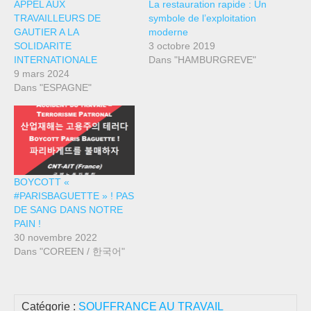
APPEL AUX
La restauration rapide : Un
TRAVAILLEURS DE
symbole de l’exploitation
GAUTIER A LA
moderne
SOLIDARITE
3 octobre 2019
INTERNATIONALE
Dans "HAMBURGREVE"
9 mars 2024
Dans "ESPAGNE"
BOYCOTT «
#PARISBAGUETTE » ! PAS
DE SANG DANS NOTRE
PAIN !
30 novembre 2022
Dans "COREEN / 한국어"
Catégorie :
SOUFFRANCE AU TRAVAIL