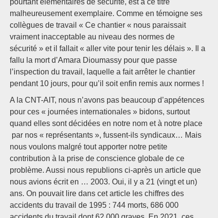
pourtant élémentaires de sécurité, est à ce titre
malheureusement exemplaire. Comme en témoigne ses
collègues de travail « Ce chantier « nous paraissait
vraiment inacceptable au niveau des normes de
sécurité » et il fallait « aller vite pour tenir les délais ». Il a
fallu la mort d’Amara Dioumassy pour que passe
l’inspection du travail, laquelle a fait arrêter le chantier
pendant 10 jours, pour qu’il soit enfin remis aux normes !
A la CNT-AIT, nous n’avons pas beaucoup d’appétences
pour ces « journées internationales » bidons, surtout
quand elles sont décidées en notre nom et à notre place
par nos « représentants », fussent-ils syndicaux… Mais
nous voulons malgré tout apporter notre petite
contribution à la prise de conscience globale de ce
problème. Aussi nous republions ci-après un article que
nous avions écrit en … 2003. Oui, il y a 21 (vingt et un)
ans. On pouvait lire dans cet article les chiffres des
accidents du travail de 1995 : 744 morts, 686 000
accidents du travail dont 62 000 graves. En 2021, ces