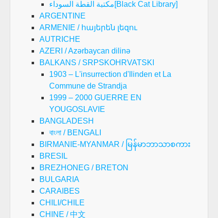
مكتبة القطة السوداء[Black Cat Library]
ARGENTINE
ARMENIE / հայերեն լեզու
AUTRICHE
AZERI / Azərbaycan dilinə
BALKANS / SRPSKOHRVATSKI
1903 – L'insurrection d'Ilinden et La
Commune de Strandja
1999 – 2000 GUERRE EN
YOUGOSLAVIE
BANGLADESH
বাংলা / BENGALI
BIRMANIE-MYANMAR / မြန်မာဘာသာစကား
BRESIL
BREZHONEG / BRETON
BULGARIA
CARAIBES
CHILI/CHILE
CHINE / 中文