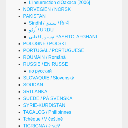
L'insurrection d'Oaxaca [2006]
NORVEGIEN / NORSK
PAKISTAN
Sindhī / سنڌي / सिन्धी
اُردُو / URDU
پښتو , افغانی/ PASHTO, AFGHANI
POLOGNE / POLSKI
PORTUGAL / PORTUGUESE
ROUMAIN / Română
RUSSIE / EN RUSSE
по русский
SLOVAQUIE / Slovenský
SOUDAN
SRI LANKA
SUEDE / PÅ SVENSKA
SYRIE-KURDISTAN
TAGALOG / Philipinnes
Tchèque / V češtině
TIGRIGNA / ትግርኛ