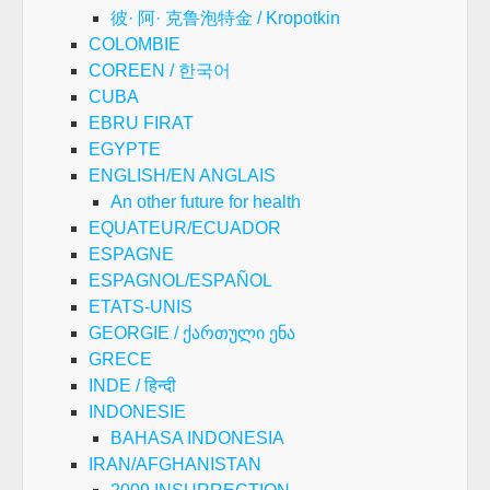
彼· 阿· 克鲁泡特金 / Kropotkin
COLOMBIE
COREEN / 한국어
CUBA
EBRU FIRAT
EGYPTE
ENGLISH/EN ANGLAIS
An other future for health
EQUATEUR/ECUADOR
ESPAGNE
ESPAGNOL/ESPAÑOL
ETATS-UNIS
GEORGIE / ქართული ენა
GRECE
INDE / हिन्दी
INDONESIE
BAHASA INDONESIA
IRAN/AFGHANISTAN