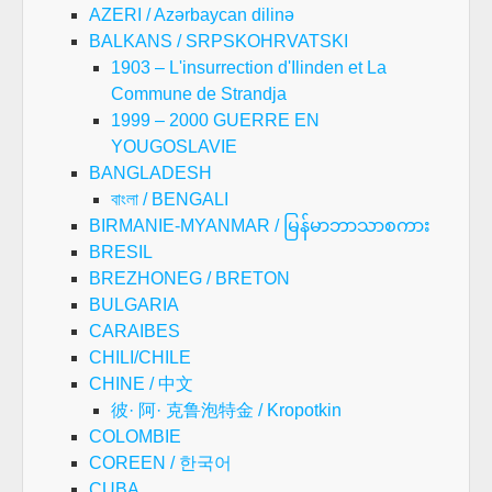
AZERI / Azərbaycan dilinə
BALKANS / SRPSKOHRVATSKI
1903 – L'insurrection d'Ilinden et La
Commune de Strandja
1999 – 2000 GUERRE EN
YOUGOSLAVIE
BANGLADESH
বাংলা / BENGALI
BIRMANIE-MYANMAR / မြန်မာဘာသာစကား
BRESIL
BREZHONEG / BRETON
BULGARIA
CARAIBES
CHILI/CHILE
CHINE / 中文
彼· 阿· 克鲁泡特金 / Kropotkin
COLOMBIE
COREEN / 한국어
CUBA