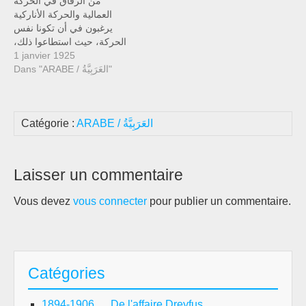
من الرفاق في الحركة
العمالية والحركة الأناركية
يرغبون في أن تكونا نفس
الحركة، حيث استطاعوا ذلك،
في إسبانيا والأرجنتين، وحتى
1 janvier 1925
Dans "ARABE / العَرَبِيَّةُ"
إلى حد ما في إيطاليا، فرنسا ،
ألمانيا، وما إلى هناك – في
محاولة لإضفاء برنامج الأناركية
على منظمات العمال بشكل
ARABE / العَرَبِيَّةُ
Catégorie :
واضح. وقد عُرف هؤلاء
الرفاق…
Laisser un commentaire
Vous devez
vous connecter
pour publier un commentaire.
Catégories
1894-1906 … De l'affaire Dreyfus