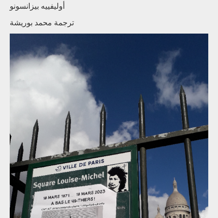
أوليفييه بيزانسونو
ترجمة محمد بوريشة