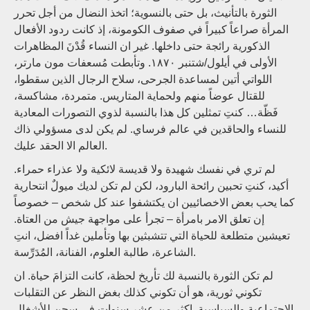
الثورة بالتأنيث، بل حتى بالنسوية؛ اتخذ النضال من أجل تحرر
المرأة صراعاً كبيراً في صفوف الكومونة، إذ كانت ردود الأفعال
الذكورية رائجة حتى داخلها. غير ان النساء قُدْنَ المظاهرات
الأولى في أيلول/شتنبر ١٨٧٠. وتأبطت مُسعفات مون مارتر،
اللواتي أتين لمساعدة الجرحى، سلاح الرجال الذين سقطوا،
للقتال عوضاً منهم ولحماية المتاريس. متمردة، مشاكسة،
فَظّة… كنتِ تمثلين كل هذا بالنسبة لذوي التصورات المعادية
للنساء والحاقدين في عالم فرساي. لم يكن لدى مسؤولي ذاك
العالم الا الحقد عليك.
لم تري في نفسك شهيدة ولا قديسة لائكية ولا عذراء حمراء.
أكيد، كنتِ تحبين رائحة البارود، لكن لم تكن لديك ميولٌ انتحارية
كما يحب بعض الاخصائيين ان يكتشفوا عند كل شخص – خصوصاً
إن تعلق الامر بامرأة – تجرأ على مواجهة جيش من العتاة.
تعيشين متطلعة للحياة التي تتشبثين بها وتأملين غداً افضل، انتِ
الشاعرة، طالبة العلوم، الفنانة، المُدَرِّسة.
لم تكن الثورة بالنسبة لك تأريخ لحظة، كانت التزامَ حياة. ان
تكوني ثورية، هو أن تكوني كذلك بغض النظر عن التقلبات
الاجتماعية والسياسية. اكثر من عشر سنوات في سجن للأشغال