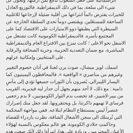
الرأسمالية على جعل الشعوب تدفع ثمن أزمتها، وتحول كل
شيء الى سلعة، بما في ذلك الديمقراطية. فالتوزيع العادل
للخيرات يفترض دائماً انتزاعها من أقلية ضئيلة لإرجاعها للاغلبية
الساحقة للمستغَلين. ويقتضي دوماً تحدي السلطة الخارجة عن
السيطرة التي يطبقها ذوو الامتيازات على الاقتصاد كما على
المجتمع بأسره. فالديمقراطية الكومونية كانت تشتغل من
الاسفل نحو الاعلى ؛ كانت تمزج بين الاقتراع العام والديمقراطية
المباشرة، مع ضمان التعددية الحزبية، وحرية الصحافة والرقابة
على المنتخَبين وإمكانية عزلهم.
اسمك، لويز ميشال، صوت يرن لعنةً في آذان خصوم التغيير
وغيرهم من مناصري « الواقعية ». فالمحافظون اليمينيون كما
اليسار الليبرالي، يُصرون بأن الثورات جميعها تؤدي إلى مآسٍ
دامية : مع ذلك، لا أحد منهم يجهل أن جدار ليه فيديريه، القريب
من بيير-لاشييز، قد تخضب بدم الثوار الكومونيين، لا بدم رجعيي
فرساي.لا تهمهم ذاكرتنا، بل ويحتقرونها. لقد جعل منك إصرارك
عنصراً ليس بمستطاع النظام ابتلاعه. ففي مواجهة المحكمة
التي تُرسلك الى سجن الأشغال الشاقة، نظرت بازدراء للقضاة
وحاكمتِ جلادي الكومونة. هو عالم معكوس بالنسبة لهؤلاء
الأعيان المحترمين. وزيادة على هذا، امرأة! ذلك لأنك صغت هذه