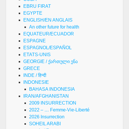
EBRU FIRAT
EGYPTE
ENGLISH/EN ANGLAIS
An other future for health
EQUATEUR/ECUADOR
ESPAGNE
ESPAGNOL/ESPAÑOL
ETATS-UNIS
GEORGIE / ქართული ენა
GRECE
INDE / हिन्दी
INDONESIE
BAHASA INDONESIA
IRAN/AFGHANISTAN
2009 INSURRECTION
2022 – … Femme-Vie-Liberté
2026 Insurrection
SOHEIL ARABI