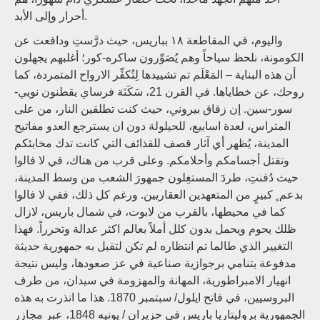
أحرار وإلى الأبد.
واليوم، في المقاطعة ١٨ بباريس، حيث درَّستِ ودافعت عن
الكومونة، نلحظ سياحاً وهم يُصَوِّرون ساكره-كور؛ أغلبهم يجهلون
أن هذه البناية – المَعْلَم تم تشييدها لِتُكفِّر الارواح المتمردة، كما
روحك، عن خطاياها. في القرن 21، سَكَنَة فرساي يقطنون نويي-
سور-سين. إن زقاق بيروني، حيث كنت تطلقين النار، من على
المتراس، لعدة اسابيع، للحيلولة دون ان يسترجع العدو مفاتيح
المدينة، يُظهر أي آثار قصف للقذائف التي كانت تدك مخابئكم
وتقتل أجسامكم وأحلامكم. وعلى قرب من هناك، في لا فالوا
حيث دُفنتِ، طردَ المستغِلون جمهورَ الشعب من وسط المدينة،
بدعم ٍ كبيرٍ من المتعهدين العقاريين. ورغم كل ذلك، ففي لا فالوا
كما في محيطها، بالقرب من لابوت، في شمال باريس، لازال
ظلك يحوم ويحمل بدون كلل أملاً بعالم اكثر عدالة وتحرراً. فهذا
التغيير الذي طالما تم انتظاره لم تكن لتقبل به جمهورية حديثة
مدفوعة بتنامي برجوازية صناعية في عز صعودها، وليس نتيجة
انهيار الامبراطورية، المهانة والمهزومة في سيدان، من طرف
البروسيين، في فاتح ايلول/ سبتمبر 1870. هذا ما انذرت به هذه
الجمهورية بروليتاريا باريس في حزيران / يونيه 1848، عبر مجازر