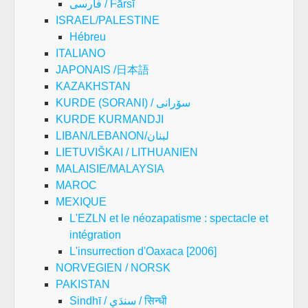
فارسی / Fārsī
ISRAEL/PALESTINE
Hébreu
ITALIANO
JAPONAIS /日本語
KAZAKHSTAN
KURDE (SORANI) / سۆرانی
KURDE KURMANDJI
LIBAN/LEBANON/لبنان
LIETUVIŠKAI / LITHUANIEN
MALAISIE/MALAYSIA
MAROC
MEXIQUE
L'EZLN et le néozapatisme : spectacle et
intégration
L'insurrection d'Oaxaca [2006]
NORVEGIEN / NORSK
PAKISTAN
Sindhī / سنڌي / सिन्धी