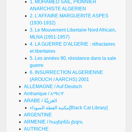
1. MOHAMED SAIL, PIONNIER
ANARCHISTE ALGERIEN
2. L'AFFAIRE MARGUERITE ASPES
(1930-1932)
3. Le Mouvement Libertaire Nord Africain,
MLNA (1951-1957)
4. LA GUERRE D'ALGERIE : réfractaires
et libertaires
5. Les années 90, résistance dans la sale
guerre
6. INSURRECTION ALGERIENNE
(AROUCH / AARCHS) 2001
ALLEMAGNE / Auf Deutsch
Amharique / አማርኛ
ARABE / العَرَبِيَّةُ
مكتبة القطة السوداء[Black Cat Library]
ARGENTINE
ARMENIE / հայերեն լեզու
AUTRICHE