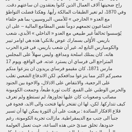
راح ضحيتها آلاف العمال الذين كانوا يعتقدون ان ساعتهم دقت.
وفي 1870، لم تغير الطبقات المالكة رأيها. وهكذا فضلت التواطؤ
مع العدو « الخارجي » للأمس، البروسيين- بما هم حلفاء
اجتماعيون تجمعهم دوماً نفس المطامع المالية – على ان
يُؤسسوا تحالفاً غير طبيعي مع العدو « الداخلي » الأبدي، شعب
باريس. الأَوْلى بسمارك عوض بلانكي! هذه هي اوامر تيير
والكومبارس التابع له. غير أن شعب باريس، في فترة الحرب
هاته، كان يمتلك اسلحة ومدافع. وليس سهلاً على المجلس
المتراجع الى فرساي ان يسترد عدته. في الواقع، ويوم 17
مارس 1871، كان مقيمو فرساي يريدون ان ينزعوا منكم
مصيركم اكثر مما ينزعوا مدافعكم. لكن الاندفاع الشعبي تغلب
على الرجعية، والانتفاض على الاذلال، والاخوة بين الجنود
والحرس الوطني على القمع. كانت ثورة طبعاً، وجمعت الكومونة
مصائب وصعوبات كان عليها تجاوزها، لم تستطع ولم تعرف
كيف تتداركها. لكن، لها ان تفتخر بأنها فتحت والى الابد، فجوة في
قلاع الافكار السائدة : برهنت على أن الثورة يمكن لها أن تسير
جنباً الى جنب مع الديمقراطية. مازالت تجربة الكومونة، رغم
حدودها، تخلق صدىً حتى هذه الساعة، حيث تعمل العولمة