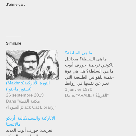
J’aime ça :
Similaire
ما هى السلطة؟
ما هي السلطة؟ ميخائيل
باكونين ترجمة: جوزف أيوب
ما هي السلطة؟ هل هي قوة
حتمية للقوانين الطبيعية التي
(Makhno)الثورة الأناركية
تعبر عن نفسها في روابط
(نستور ماخنو )
ضرورية وتعاقب للظواهر في
1 janvier 1970
26 septembre 2019
Dans "ARABE / العَرَبِيَّةُ"
العالمين المادي والاجتماعي؟
Dans "مكتبة القطة
في الواقع، الثورة على هذه
السوداء[Black Cat Library]"
القوانين ليست فقط محرمة -
بل حتى مستحيلة. قد نسيء
الأناركية والسينديكالية: أريكو
فهمها أو حتى لا يمكننا…
مالاتيستا
تعريب: جوزف أيوب العديد