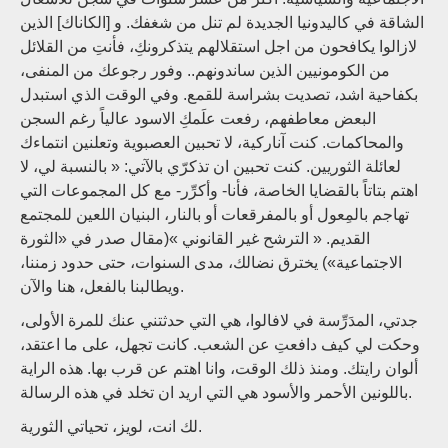
الشاقة في كاليدونيا الجديدة لم تنل من شغفك. و [الكاناك] الذين
لازالوا يكافحون من اجل استقلالهم يتذكرونكِ، فأنتِ من القلائل
من الكومونيين الذين ساندونهم.. وفور رجوعك من المنفى،
بكفاحية اشد، تصديت بشراسة للقمع. وفي الوقت الذي استبدل
البعض معاطفهم، رفعت علَمكِ الاسود عالياً رغم السجن
والمحاكمات. كنت آناركية، لا تحبين العصبوية وتعلنين انتماءك
لعائلة الثوريين. كنت تحبين ان تذكرّي بالآتي: « بالنسبة لي، لا
اهتم بتاتاً بالقضايا الخاصة، فأنا- وأكرِّر- مع كل المجموعات التي
تهاجم بالمِعول أو بالمفرقعات أو بالنار، البنيان اللعين للمجتمع
القديم. « الترشح غير القانوني »(مقال صدر في «الثورة
الاجتماعية») يخترق نضالك، مدى السنوات، حتى حدود زمننا،
ويطالبنا بالفعل، هنا والآن.
جدتي، المدَرِّسة في لافالوا، هي التي حدثتني عنك للمرة الأولى،
وحكت لي كيف دافعتِ عن الشعب. كانت تجهل، على ما اعتقد،
ألوان رايتك. ومنذ ذلك الوقت، وانا اهتم عن قرب بها. هذه الراية
باللونين الأحمر والأسود هي التي اريد ان تخلد في هذه الرسالة.
لك انت، لويز، تحياتي الثورية.