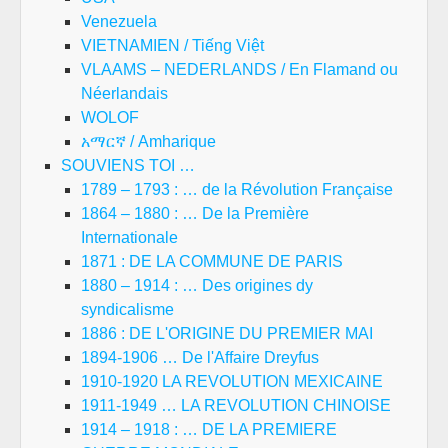
Venezuela
VIETNAMIEN / Tiếng Việt
VLAAMS – NEDERLANDS / En Flamand ou
Néerlandais
WOLOF
አማርኛ / Amharique
SOUVIENS TOI …
1789 – 1793 : … de la Révolution Française
1864 – 1880 : … De la Première
Internationale
1871 : DE LA COMMUNE DE PARIS
1880 – 1914 : … Des origines dy
syndicalisme
1886 : DE L'ORIGINE DU PREMIER MAI
1894-1906 … De l'Affaire Dreyfus
1910-1920 LA REVOLUTION MEXICAINE
1911-1949 … LA REVOLUTION CHINOISE
1914 – 1918 : … DE LA PREMIERE