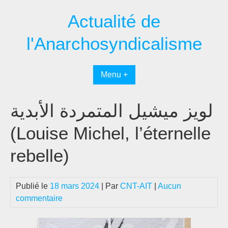
Passer
Actualité de
au
contenu
l'Anarchosyndicalisme
Menu +
لويز ميشيل المتمردة الأبدية
(Louise Michel, l’éternelle
rebelle)
Publié le
18 mars 2024
| Par
CNT-AIT
|
Aucun
commentaire