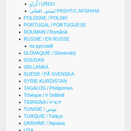
اُردُو / URDU
پښتو , افغانی/ PASHTO, AFGHANI
POLOGNE / POLSKI
PORTUGAL / PORTUGUESE
ROUMAIN / Română
RUSSIE / EN RUSSE
по русский
SLOVAQUIE / Slovenský
SOUDAN
SRI LANKA
SUEDE / PÅ SVENSKA
SYRIE-KURDISTAN
TAGALOG / Philipinnes
Tchèque / V češtině
TIGRIGNA / ትግርኛ
TUNISIE / تونس
TURQUIE / Türkçe
UKRAINE / Україна
USA