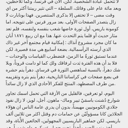
لا تتحمل عبادة الشخصية. لكن، الآن في فرنسا، وكما تلاحظين،
وبعد مائة عام على وفاتك، السلطة – التي تثير ريبتنا أكثر من اي
وقت مضى – لا تحتفي إلا بذكرى المنتصرين. فهذا بونابارت لا
زال يتصدر الصفحات الأولى، بعد مرور قرنين على تتويجه. اما
كومونة
باريس، أول ثورة خاضها شعب بنفسه ولنفسه، فلم تعد
مثار حديث أو قلما يتم التحدث عنها. هذا مع ان ربيع ١٨٧١ أبان
ما كان مجرد مشروع آنذاك : إمكانية قيام مجتمع آخر غير ذاك
الذي أرسته الرأسمالية. بضعة أسابيع هي مدة قصيرة. لكن
عندما تستبق ثورةٌ ما الزمنَ، فتضطرب القياسات والوحدات –
فلا بد أن هذه الفترة بَدت لرفاقك ولكِ كما لو دامت قروناً، وبلا
شك دهراً، بالنسبة لمناهضي الثورة في فرساي. دهراً يتم حشره
في بضع صفحات في كراساتنا التاريخية، دهراً يتم بتره وتقزيمه
من طرف المضطهِد، المنتج للفكر الأحادي الذي لا زال سائداً.
اليوم، لو تعرفين، فالقليل من الأزقة التي تحمل اسمك تجاور
شوارع دُشنت باسمَيْ تيير وماك- ماهون. أجل، لويز، لا زال نفوذ
جلادي الكومونيين مهيمناً، بدون أن يدري عامة الناس ان هؤلاء
الجلادَين كانا مسؤولَيْن عن حمامات دم وقتل اكثر من ثلاثين ألف
باريسي. لكن جماهير الباريسيين المجهولين، الجائعين الأًباة، وقد
أخذ منهم الجهد مأخذاً، تحت حصار عسكري دام شهوراً، هم