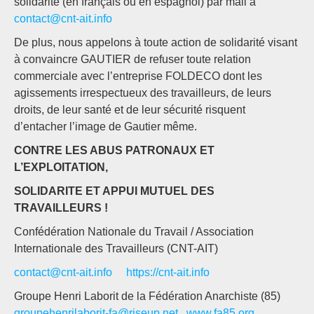
solidarité (en français ou en espagnol) par mail à
contact@cnt-ait.info
De plus, nous appelons à toute action de solidarité visant
à convaincre GAUTIER de refuser toute relation
commerciale avec l’entreprise FOLDECO dont les
agissements irrespectueux des travailleurs, de leurs
droits, de leur santé et de leur sécurité risquent
d’entacher l’image de Gautier même.
CONTRE LES ABUS PATRONAUX ET
L’EXPLOITATION,
SOLIDARITE ET APPUI MUTUEL DES
TRAVAILLEURS !
Confédération Nationale du Travail / Association
Internationale des Travailleurs (CNT-AIT)
contact@cnt-ait.info
https://cnt-ait.info
Groupe Henri Laborit de la Fédération Anarchiste (85)
groupehenrilaborit-fa@riseup.net
www.fa85.org