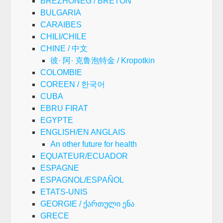
BREZHONEG / BRETON
BULGARIA
CARAIBES
CHILI/CHILE
CHINE / 中文
彼· 阿· 克鲁泡特金 / Kropotkin
COLOMBIE
COREEN / 한국어
CUBA
EBRU FIRAT
EGYPTE
ENGLISH/EN ANGLAIS
An other future for health
EQUATEUR/ECUADOR
ESPAGNE
ESPAGNOL/ESPAÑOL
ETATS-UNIS
GEORGIE / ქართული ენა
GRECE