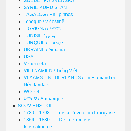
SUEDE / PÅ SVENSKA
SYRIE-KURDISTAN
TAGALOG / Philipinnes
Tchèque / V češtině
TIGRIGNA / ትግርኛ
TUNISIE / تونس
TURQUIE / Türkçe
UKRAINE / Україна
USA
Venezuela
VIETNAMIEN / Tiếng Việt
VLAAMS – NEDERLANDS / En Flamand ou
Néerlandais
WOLOF
አማርኛ / Amharique
SOUVIENS TOI …
1789 – 1793 : … de la Révolution Française
1864 – 1880 : … De la Première
Internationale