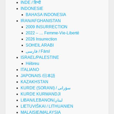
INDE / हिन्दी
INDONESIE
BAHASA INDONESIA
IRAN/AFGHANISTAN
2009 INSURRECTION
2022 – … Femme-Vie-Liberté
2026 Insurrection
SOHEIL ARABI
فارسی / Fārsī
ISRAEL/PALESTINE
Hébreu
ITALIANO
JAPONAIS /日本語
KAZAKHSTAN
KURDE (SORANI) / سۆرانی
KURDE KURMANDJI
LIBAN/LEBANON/لبنان
LIETUVIŠKAI / LITHUANIEN
MALAISIE/MALAYSIA