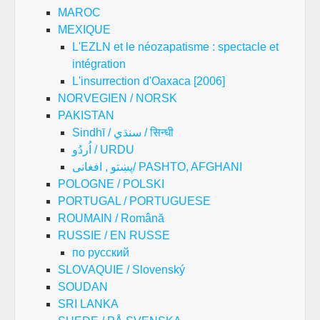
MAROC
MEXIQUE
L'EZLN et le néozapatisme : spectacle et
intégration
L'insurrection d'Oaxaca [2006]
NORVEGIEN / NORSK
PAKISTAN
Sindhī / سنڌي / सिन्धी
اُردُو / URDU
پښتو , افغانی/ PASHTO, AFGHANI
POLOGNE / POLSKI
PORTUGAL / PORTUGUESE
ROUMAIN / Română
RUSSIE / EN RUSSE
по русский
SLOVAQUIE / Slovenský
SOUDAN
SRI LANKA