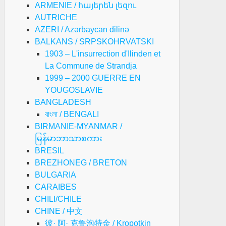
ARMENIE / հայերեն լեզու
AUTRICHE
AZERI / Azərbaycan dilinə
BALKANS / SRPSKOHRVATSKI
1903 – L'insurrection d'Ilinden et
La Commune de Strandja
1999 – 2000 GUERRE EN
YOUGOSLAVIE
BANGLADESH
বাংলা / BENGALI
BIRMANIE-MYANMAR /
မြန်မာဘာသာစကား
BRESIL
BREZHONEG / BRETON
BULGARIA
CARAIBES
CHILI/CHILE
CHINE / 中文
彼· 阿· 克鲁泡特金 / Kropotkin