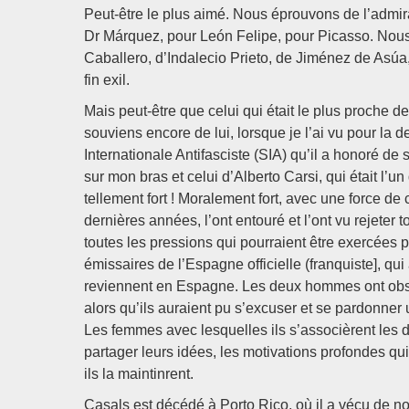
Peut-être le plus aimé. Nous éprouvons de l’admi
Dr Márquez, pour León Felipe, pour Picasso. Nous 
Caballero, d’Indalecio Prieto, de Jiménez de Asúa,
fin exil.
Mais peut-être que celui qui était le plus proche 
souviens encore de lui, lorsque je l’ai vu pour la de
Internationale Antifasciste (SIA) qu’il a honoré de 
sur mon bras et celui d’Alberto Carsi, qui était l’u
tellement fort ! Moralement fort, avec une force d
dernières années, l’ont entouré et l’ont vu rejeter
toutes les pressions qui pourraient être exercées pa
émissaires de l’Espagne officielle (franquiste], 
reviennent en Espagne. Les deux hommes ont obstin
alors qu’ils auraient pu s’excuser et se pardonner
Les femmes avec lesquelles ils s’associèrent les 
partager leurs idées, les motivations profondes qui 
ils la maintinrent.
Casals est décédé à Porto Rico, où il a vécu de no