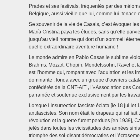
Prades et ses festivals, fréquentés par des mélo
Belgique, aussi vieille que lui, comme lui tenace et
Se souvenir de la vie de Casals, c’est évoquer le
María Cristina paya les études, sans qu’elle parvi
jusqu’au vieil homme qui dort d’un sommeil éternel
quelle extraordinaire aventure humaine !
Le monde admire en Pablo Casas le sublime violonc
Brahms, Mozart, Chopin, Mendelssohn, Ravel et ta
est l’homme qui, rompant avec l’adulation et les i
dominante , fonda avec un groupe d’ouvriers cata
confédérés de la CNT-AIT , l’«Association des Con
parrainée et soutenue exclusivement par les trava
Lorsque l’insurrection fasciste éclata [le 18 juil
antifascistes. Son nom était le drapeau qui ralliait 
révolution et la guerre furent perdues [en 1939],
jetés dans toutes les vicissitudes des années sinis
triomphe des soi-disant démocraties et l’écrasement