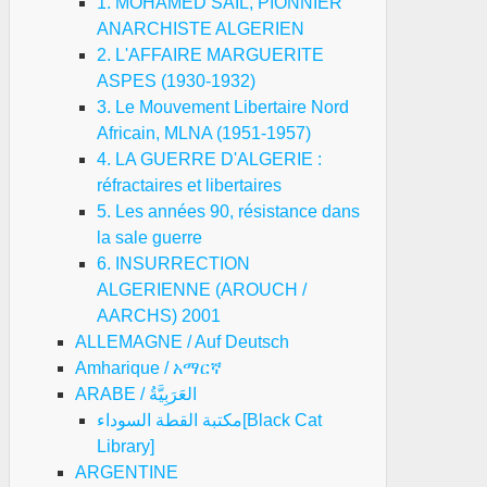
1. MOHAMED SAIL, PIONNIER
ANARCHISTE ALGERIEN
2. L'AFFAIRE MARGUERITE
ASPES (1930-1932)
3. Le Mouvement Libertaire Nord
Africain, MLNA (1951-1957)
4. LA GUERRE D'ALGERIE :
réfractaires et libertaires
5. Les années 90, résistance dans
la sale guerre
6. INSURRECTION
ALGERIENNE (AROUCH /
AARCHS) 2001
ALLEMAGNE / Auf Deutsch
Amharique / አማርኛ
ARABE / العَرَبِيَّةُ
مكتبة القطة السوداء[Black Cat
Library]
ARGENTINE