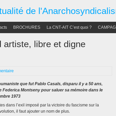
tualité de l'Anarchosyndicali
acts
BROCHURES
La CNT-AIT C’est quoi ?
CAMPAGN
artiste, libre et digne
entaire
umaniste que fut Pablo Casals, disparu il y a 50 ans,
rée Federica Montseny pour saluer sa mémoire dans le
embre 1973
s dans l’exil imposé par la victoire du fascisme sur la
volution, il faut ajouter un nom de plus.