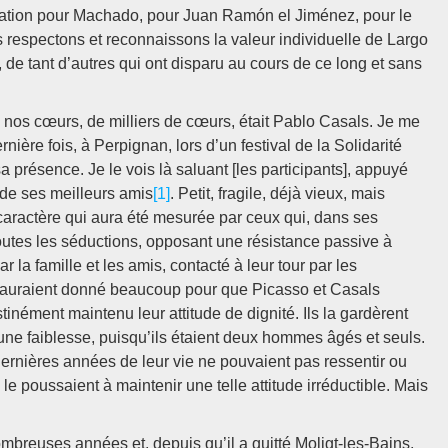
ration pour Machado, pour Juan Ramón el Jiménez, pour le
respectons et reconnaissons la valeur individuelle de Largo
 de tant d’autres qui ont disparu au cours de ce long et sans
de nos cœurs, de milliers de cœurs, était Pablo Casals. Je me
rnière fois, à Perpignan, lors d’un festival de la Solidarité
sa présence. Je le vois là saluant [les participants], appuyé
n de ses meilleurs amis
[1]
. Petit, fragile, déjà vieux, mais
e caractère qui aura été mesurée par ceux qui, dans ses
 toutes les séductions, opposant une résistance passive à
r la famille et les amis, contacté à leur tour par les
qui auraient donné beaucoup pour que Picasso et Casals
ément maintenu leur attitude de dignité. Ils la gardèrent
 une faiblesse, puisqu’ils étaient deux hommes âgés et seuls.
dernières années de leur vie ne pouvaient pas ressentir ou
le poussaient à maintenir une telle attitude irréductible. Mais
mbreuses années et, depuis qu’il a quitté Moligt-les-Bains,