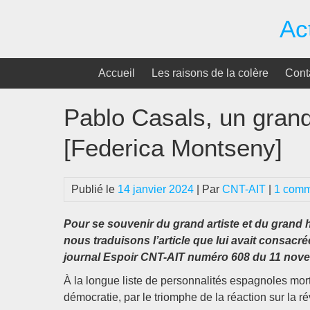
Passer
Ac
au
contenu
Accueil
Les raisons de la colère
Cont
Pablo Casals, un grand 
[Federica Montseny]
Publié le
14 janvier 2024
| Par
CNT-AIT
|
1 comm
Pour se souvenir du grand artiste et du grand h
nous traduisons l’article que lui avait consac
journal Espoir CNT-AIT numéro 608 du 11 nov
À la longue liste de personnalités espagnoles morte
démocratie, par le triomphe de la réaction sur la ré