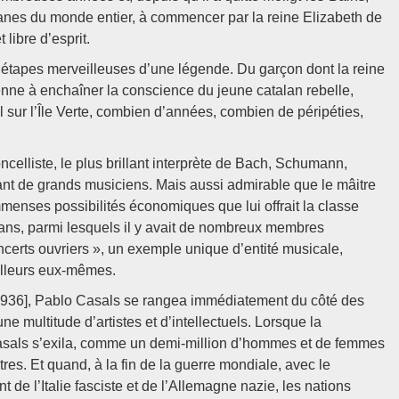
manes du monde entier, à commencer par la reine Elizabeth de
 libre d’esprit.
s étapes merveilleuses d’une légende. Du garçon dont la reine
enne à enchaîner la conscience du jeune catalan rebelle,
 sur l’Île Verte, combien d’années, combien de péripéties,
elliste, le plus brillant interprète de Bach, Schumann,
nt de grands musiciens. Mais aussi admirable que le mâitre
mmenses possibilités économiques que lui offrait la classe
lans, parmi lesquels il y avait de nombreux membres
certs ouvriers », un exemple unique d’entité musicale,
illeurs eux-mêmes.
let 1936], Pablo Casals se rangea immédiatement du côté des
une multitude d’artistes et d’intellectuels. Lorsque la
 Casals s’exila, comme un demi-million d’hommes et de femmes
tres. Et quand, à la fin de la guerre mondiale, avec le
 de l’Italie fasciste et de l’Allemagne nazie, les nations