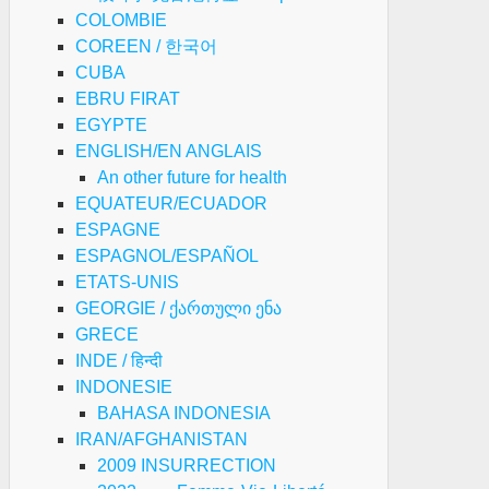
COLOMBIE
COREEN / 한국어
CUBA
EBRU FIRAT
EGYPTE
ENGLISH/EN ANGLAIS
An other future for health
EQUATEUR/ECUADOR
ESPAGNE
ESPAGNOL/ESPAÑOL
ETATS-UNIS
GEORGIE / ქართული ენა
GRECE
INDE / हिन्दी
INDONESIE
BAHASA INDONESIA
IRAN/AFGHANISTAN
2009 INSURRECTION