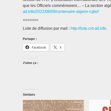
que les Officiels commémorent… – La section al
ait.info/2022/08/09/centenaire-algerie-cgtsr/
=======
Liste de diffusion par mail :
http://liste.cnt-ait.info
Partager :
Facebook
X
J’aime ça :
Similaire