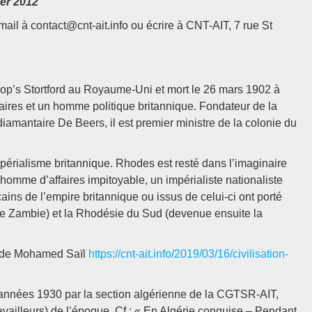
er 2012
mail à contact@cnt-ait.info ou écrire à CNT-AIT, 7 rue St
shop’s Stortford au Royaume-Uni et mort le 26 mars 1902 à
ires et un homme politique britannique. Fondateur de la
amantaire De Beers, il est premier ministre de la colonie du
mpérialisme britannique. Rhodes est resté dans l’imaginaire
’homme d’affaires impitoyable, un impérialiste nationaliste
icains de l’empire britannique ou issus de celui-ci ont porté
e Zambie) et la Rhodésie du Sud (devenue ensuite la
), de Mohamed Saïl
https://cnt-ait.info/2019/03/16/civilisation-
s années 1930 par la section algérienne de la CGTSR-AIT,
ravailleurs) de l’époque. Cf : « En Algérie conquise – Pendant