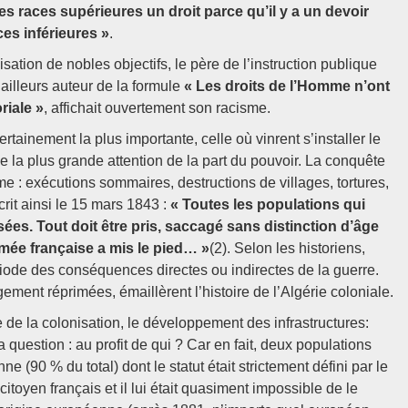
les races supérieures un droit parce qu’il y a un devoir
aces inférieures »
.
tion de nobles objectifs, le père de l’instruction publique
ailleurs auteur de la formule
« Les droits de l’Homme n’ont
riale »
, affichait ouvertement son racisme.
ertainement la plus importante, celle où vinrent s’installer le
e la plus grande attention de la part du pouvoir. La conquête
me : exécutions sommaires, destructions de villages, tortures,
it ainsi le 15 mars 1843 :
« Toutes les populations qui
ées. Tout doit être pris, saccagé sans distinction d’âge
armée française a mis le pied… »
(2). Selon les historiens,
riode des conséquences directes ou indirectes de la guerre.
ment réprimées, émaillèrent l’histoire de l’Algérie coloniale.
de la colonisation, le développement des infrastructures:
la question : au profit de qui ? Car en fait, deux populations
ne (90 % du total) dont le statut était strictement défini par le
citoyen français et il lui était quasiment impossible de le