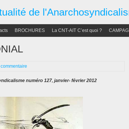
tualité de l'Anarchosyndicali
acts
BROCHURES
La CNT-AIT C’est quoi ?
CAMPAGN
NIAL
 commentaire
ndicalisme numéro 127, janvier- février 2012