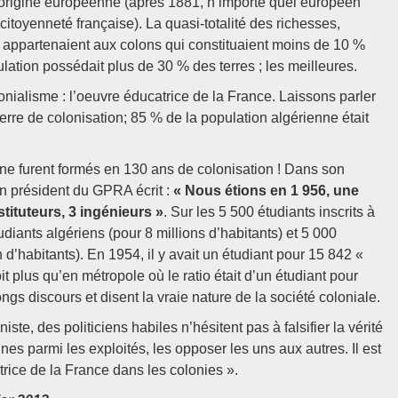
 d’origine européenne (après 1881, n’importe quel européen
itoyenneté française). La quasi-totalité des richesses,
s appartenaient aux colons qui constituaient moins de 10 %
ulation possédait plus de 30 % des terres ; les meilleures.
onialisme : l’oeuvre éducatrice de la France. Laissons parler
uerre de colonisation; 85 % de la population algérienne était
enne furent formés en 130 ans de colonisation ! Dans son
en président du GPRA écrit :
« Nous étions en 1 956, une
tituteurs, 3 ingénieurs »
. Sur les 5 500 étudiants inscrits à
udiants algériens (pour 8 millions d’habitants) et 5 000
d’habitants). En 1954, il y avait un étudiant pour 15 842 «
 plus qu’en métropole où le ratio était d’un étudiant pour
ngs discours et disent la vraie nature de la société coloniale.
ste, des politiciens habiles n’hésitent pas à falsifier la vérité
ines parmi les exploités, les opposer les uns aux autres. Il est
atrice de la France dans les colonies ».