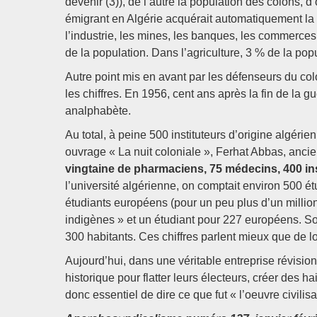
devenir (3)), de l’autre la population des colons,
émigrant en Algérie acquérait automatiquement la c
l’industrie, les mines, les banques, les commerce
de la population. Dans l’agriculture, 3 % de la pop
Autre point mis en avant par les défenseurs du col
les chiffres. En 1956, cent ans après la fin de la g
analphabète.
Au total, à peine 500 instituteurs d’origine algéri
ouvrage « La nuit coloniale », Ferhat Abbas, anci
vingtaine de pharmaciens, 75 médecins, 400 ins
l’université algérienne, on comptait environ 500 ét
étudiants européens (pour un peu plus d’un million 
indigènes » et un étudiant pour 227 européens. Soit
300 habitants. Ces chiffres parlent mieux que de lo
Aujourd’hui, dans une véritable entreprise révisionni
historique pour flatter leurs électeurs, créer des ha
donc essentiel de dire ce que fut « l’oeuvre civilis