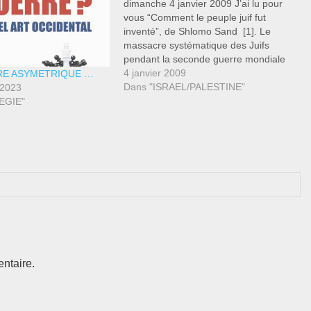
dimanche 4 janvier 2009 J’ai lu pour
vous “Comment le peuple juif fut
inventé”, de Shlomo Sand [1]. Le
massacre systématique des Juifs
pendant la seconde guerre mondiale
fut-il le plus terrifiant malentendu de
4 janvier 2009
RE ASYMETRIQUE …
l’histoire entière de l’humanité depuis
Dans "ISRAEL/PALESTINE"
 2023
ses origines ? C’est la question que
EGIE"
suggère implicitement l’étude de
Shlomo…
ntaire.