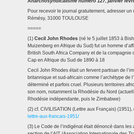
Anarchosyndicalisme numéro 127, janvier févri
Pour recevoir le journal gratuitement, adresser un 
Rémésy, 31000 TOULOUSE
=====
(1)
Cecil John Rhodes
(né le 5 juillet 1853 à Bi
Muizenberg en Afrique du Sud) fut un homme d’affa
British South Africa Company et de la compagnie di
Cap en Afrique du Sud de 1890 à 18
Cecil John Rhodes était un fervent partisan de l’i
britannique et sud-africain comme l’archétype de l
déterminé et parfois cruel. Plusieurs territoires afr
son nom, notamment la Rhodésie du Nord (actuell
Rhodésie indépendante, puis le Zimbabwe)
(2) cf. CIVILISATION (Lettre aux Français) (1951
lettre-aux-francais-1951/
(3) Le Code de l’indigénat était dénoncé dans le
section de l’AIT (Association Internationale des T