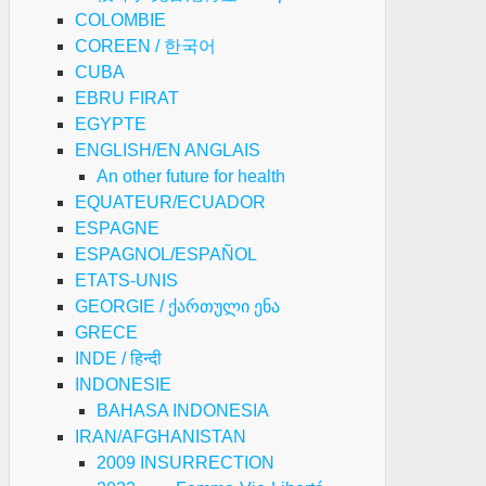
COLOMBIE
COREEN / 한국어
CUBA
EBRU FIRAT
EGYPTE
ENGLISH/EN ANGLAIS
An other future for health
EQUATEUR/ECUADOR
ESPAGNE
ESPAGNOL/ESPAÑOL
ETATS-UNIS
GEORGIE / ქართული ენა
GRECE
INDE / हिन्दी
INDONESIE
BAHASA INDONESIA
IRAN/AFGHANISTAN
2009 INSURRECTION