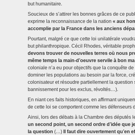
but humanitaire.
Soucieux de s’attirer les bonnes grâces de ce publi
exprime la reconnaissance de la nation
« aux hom
accomplie par la France dans les anciens dép
Pourtant, malgré ce que cette loi unilatérale voudra
but philanthropique. Cécil Rhodes, véritable proph
devons trouver de nouvelles terres où nous pro
même temps la main-d’oeuvre servile à bon mar
coloniale n’a eu pour objectifs que la conquête de n
dominer les populations au besoin par la force, c
colonisateur et résoudre partiellement la question 
bannissement pour les exclus, révoltés…).
En niant ces faits historiques, en affirmant unique
de cette loi se comportent comme les défenseurs d
Ainsi, lors des débats à la Chambre des députés les
un second point, un second ordre d’idée que je d
la question
(…)
Il faut dire ouvertement qu’en e