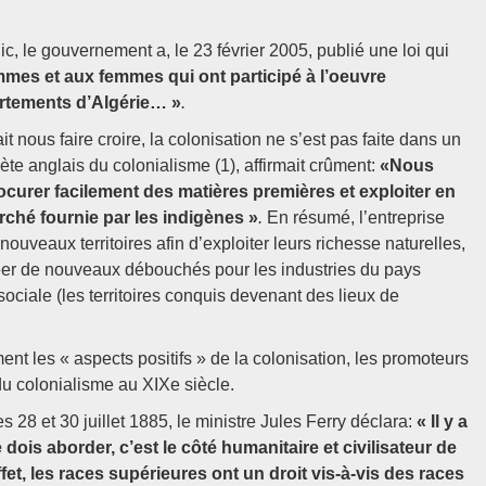
c, le gouvernement a, le 23 février 2005, publié une loi qui
mes et aux femmes qui ont participé à l’oeuvre
artements d’Algérie… »
.
it nous faire croire, la colonisation ne s’est pas faite dans un
ète anglais du colonialisme (1), affirmait crûment:
«Nous
curer facilement des matières premières et exploiter en
ché fournie par les indigènes »
.
En résumé, l’entreprise
ouveaux territoires afin d’exploiter leurs richesse naturelles,
réer de nouveaux débouchés pour les industries du pays
sociale (les territoires conquis devenant des lieux de
ment les « aspects positifs » de la colonisation, les promoteurs
u colonialisme au XIXe siècle.
 28 et 30 juillet 1885, le ministre Jules Ferry déclara:
« Il y a
ois aborder, c’est le côté humanitaire et civilisateur de
ffet, les races supérieures ont un droit vis-à-vis des races