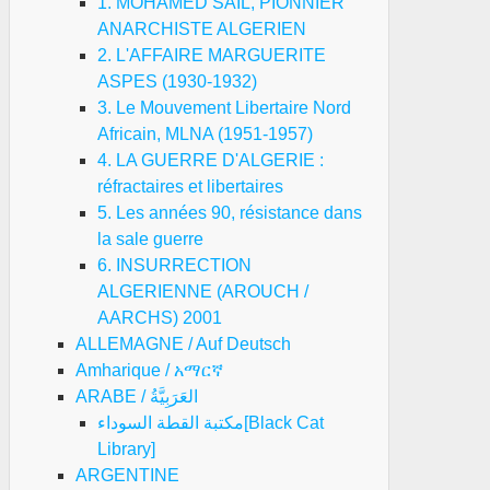
1. MOHAMED SAIL, PIONNIER
ANARCHISTE ALGERIEN
2. L'AFFAIRE MARGUERITE
ASPES (1930-1932)
3. Le Mouvement Libertaire Nord
Africain, MLNA (1951-1957)
4. LA GUERRE D'ALGERIE :
réfractaires et libertaires
5. Les années 90, résistance dans
la sale guerre
6. INSURRECTION
ALGERIENNE (AROUCH /
AARCHS) 2001
ALLEMAGNE / Auf Deutsch
Amharique / አማርኛ
ARABE / العَرَبِيَّةُ
مكتبة القطة السوداء[Black Cat
Library]
ARGENTINE