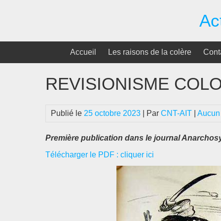
Passer
Ac
au
contenu
Accueil
Les raisons de la colère
Cont
REVISIONISME COLO
Publié le
25 octobre 2023
| Par
CNT-AIT
|
Aucun
Première publication dans le journal Anarchosy
Télécharger le PDF : cliquer ici