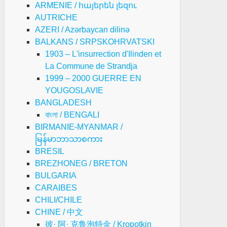
ARMENIE / հայերեն լեզու
AUTRICHE
AZERI / Azərbaycan dilinə
BALKANS / SRPSKOHRVATSKI
1903 – L'insurrection d'Ilinden et
La Commune de Strandja
1999 – 2000 GUERRE EN
YOUGOSLAVIE
BANGLADESH
বাংলা / BENGALI
BIRMANIE-MYANMAR /
မြန်မာဘာသာစကား
BRESIL
BREZHONEG / BRETON
BULGARIA
CARAIBES
CHILI/CHILE
CHINE / 中文
彼· 阿· 克鲁泡特金 / Kropotkin