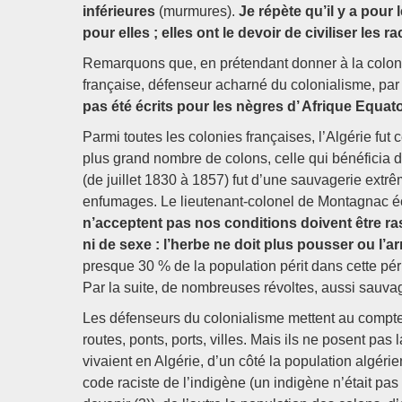
inférieures
(murmures).
Je répète qu’il y a pour 
pour elles ; elles ont le devoir de civiliser les r
Remarquons que, en prétendant donner à la colonisa
française, défenseur acharné du colonialisme, par 
pas été écrits pour les nègres d’ Afrique Equato
Parmi toutes les colonies françaises, l’Algérie fut c
plus grand nombre de colons, celle qui bénéficia d
(de juillet 1830 à 1857) fut d’une sauvagerie extrê
enfumages. Le lieutenant-colonel de Montagnac écr
n’acceptent pas nos conditions doivent être ras
ni de sexe : l’herbe ne doit plus pousser ou l’
presque 30 % de la population périt dans cette pé
Par la suite, de nombreuses révoltes, aussi sauvage
Les défenseurs du colonialisme mettent au compte 
routes, ponts, ports, villes. Mais ils ne posent pas 
vivaient en Algérie, d’un côté la population algérien
code raciste de l’indigène (un indigène n’était pas 