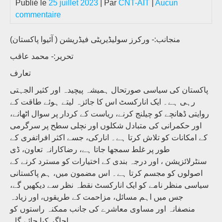
Publié le
25 juillet 2023
| Par
CNT-AIT
|
Aucun
commentaire
منجانب:- ورکرز سولیڈیریٹی فیڈریشن ( آئیوا پاکستان)
تحریر:- محمد عاقب
تعارف
پاکستان کی سیاسی صورتحال ہمیشہ پیچیدہ اور کثیر الجہتی
رہی ہے۔ ایک انارکسٹ اس کا جائزہ لیتے ہوئے طاقت کے
روایتی ڈھانچے کو چیلنج کرنے، ریاست کے کردار پر سوال اٹھانے،
اور حکمرانی کی متبادل شکلوں اور نچلی سطح پر سرگرمی
کے امکانات کو تلاش کرتا ہے۔ انارکی، جسے اکثر افراتفری کے
طور پر غلط سمجھا جاتا ہے، رضاکارانہ تعاون، ڈی
سنٹرلائزیشن ، اور درجہ بندی کے اختیارات کو مسترد کرنے کے
اصولوں کو مجسم کرتا ہے۔ اس مضمون میں، ہم پاکستانی
سیاسی منظر نامے کو ایک انارکسٹ نقطہ نظر سے دیکھیں گے،
جس میں اہم مسائل، مزاحمت کے طریقوں، اور زیادہ
منصفانہ اور مساوی معاشرے کی جانب ممکنہ راستوں کو
اجاگر کیا جائے گا۔