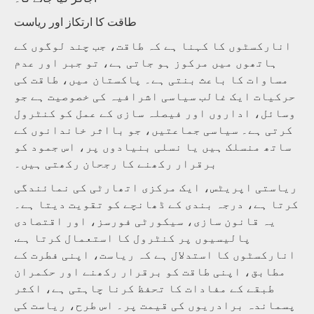
طاقت کا ارتکاز اور ریاست
انارکسٹوں کا کہنا ہے کہ طاقت، جب چند لوگوں کے
ہاتھوں میں مرکوز ہو جاتی ہے، تو جبر اور عدم
مساوات کا باعث بنتی ہے۔ پاکستان میں، طاقت کی
حرکیات ایک غالب سیاسی اشرافیہ کی خصوصیت ہے جو
وسائل، اداروں اور فیصلہ سازی کے عمل کو کنٹرول
کرتی ہے۔ سیاسی جماعتیں، جو بااثر خاندانوں کے
ساتھ منسلک ہیں یا نسلی بنیادوں پر، اس جمود کو
برقرار رکھنے کا رجحان رکھتی ہیں۔
ریاستی اپریٹس، ایک مرکزی اتھارٹی کی نمائندگی
کرتا ہے، درجہ بندی کے ڈھانچے کو تقویت دیتا ہے۔
یہ قانون سازی، سیکورٹی فورسز، اور اقتصادی
پالیسیوں پر کنٹرول کا استعمال کرتا ہے.
انارکسٹوں کا استدلال ہے کہ ریاست، اپنی فطرت کے
مطابق، اپنی طاقت کو برقرار رکھنے اور حکمران
طبقے کے مفادات کا تحفظ کرنا چاہتی ہے، اکثر
پسماندہ برادریوں کی قیمت پر۔ اس طرح، ریاست کی