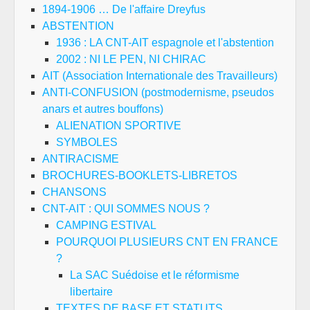
1894-1906 … De l'affaire Dreyfus
ABSTENTION
1936 : LA CNT-AIT espagnole et l'abstention
2002 : NI LE PEN, NI CHIRAC
AIT (Association Internationale des Travailleurs)
ANTI-CONFUSION (postmodernisme, pseudos
anars et autres bouffons)
ALIENATION SPORTIVE
SYMBOLES
ANTIRACISME
BROCHURES-BOOKLETS-LIBRETOS
CHANSONS
CNT-AIT : QUI SOMMES NOUS ?
CAMPING ESTIVAL
POURQUOI PLUSIEURS CNT EN FRANCE
?
La SAC Suédoise et le réformisme
libertaire
TEXTES DE BASE ET STATUTS