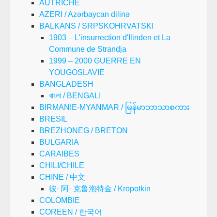
AUTRICHE
AZERI / Azərbaycan dilinə
BALKANS / SRPSKOHRVATSKI
1903 – L'insurrection d'Ilinden et La
Commune de Strandja
1999 – 2000 GUERRE EN
YOUGOSLAVIE
BANGLADESH
বাংলা / BENGALI
BIRMANIE-MYANMAR / မြန်မာဘာသာစကား
BRESIL
BREZHONEG / BRETON
BULGARIA
CARAIBES
CHILI/CHILE
CHINE / 中文
彼· 阿· 克鲁泡特金 / Kropotkin
COLOMBIE
COREEN / 한국어