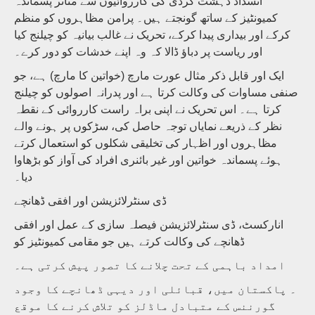
انسداد دہشت گردی کی کارروائیوں سے متاثر پسماندہ
کمیونٹیز کے ساتھ گونجتے ہیں۔ پرامن مظاہروں کو منظم
کرکے اور بیداری پیدا کرکے، تحریک نے غالب بیانیہ کو چیلنج کیا
اور ریاست پر دباؤ ڈالا کہ وہ اپنے خدشات کو دور کرے۔
ایک اور قابل ذکر مثال عورت مارچ (خواتین کا مارچ) ہے، جو
صنفی مساوات کی وکالت کرتا ہے اور پدرانہ اصولوں کو چیلنج
کرتا ہے۔ اس تحریک نے اپنی براہ راست کارروائی کے نقطہ
نظر کے ذریعے نمایاں توجہ حاصل کی، سڑکوں پر ہونے والے
مظاہروں اور اظہار کی تخلیقی شکلوں کو استعمال کرتے
ہوئے پسماندہ خواتین اور غیر بائنری افراد کی آواز کو بڑھاوا
دیا۔
ڈی سنٹرلائزیشن اور افقی ڈھانچے
انارکسٹ، ڈی سنٹرلائزیشن فیصلہ سازی کے عمل اور افقی
ڈھانچے کی وکالت کرتے ہیں جو مقامی کمیونٹیز کو
امداد باہمی کے تحت چلانے کا تصور پیش کرتی ہے۔
۔ پاکستان میں، قبائلی اور دیہی ڈھانچے کا وجود
گورننس کے متبادل ماڈلز کو تلاش کرنے کا موقع