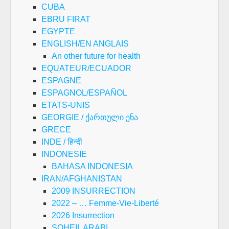
CUBA
EBRU FIRAT
EGYPTE
ENGLISH/EN ANGLAIS
An other future for health
EQUATEUR/ECUADOR
ESPAGNE
ESPAGNOL/ESPAÑOL
ETATS-UNIS
GEORGIE / ქართული ენა
GRECE
INDE / हिन्दी
INDONESIE
BAHASA INDONESIA
IRAN/AFGHANISTAN
2009 INSURRECTION
2022 – … Femme-Vie-Liberté
2026 Insurrection
SOHEIL ARABI