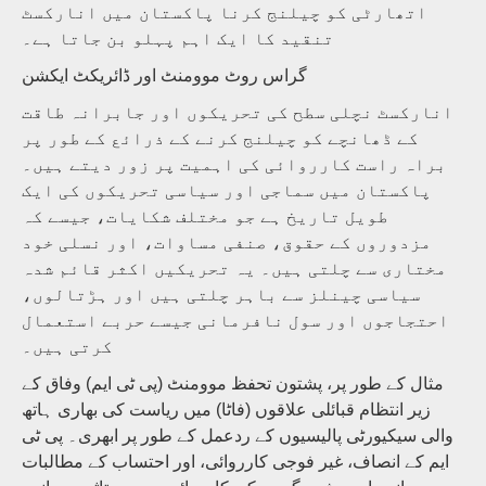
اتھارٹی کو چیلنج کرنا پاکستان میں انارکسٹ
تنقید کا ایک اہم پہلو بن جاتا ہے۔
گراس روٹ موومنٹ اور ڈائریکٹ ایکشن
انارکسٹ نچلی سطح کی تحریکوں اور جابرانہ طاقت
کے ڈھانچے کو چیلنج کرنے کے ذرائع کے طور پر
براہ راست کارروائی کی اہمیت پر زور دیتے ہیں۔
پاکستان میں سماجی اور سیاسی تحریکوں کی ایک
طویل تاریخ ہے جو مختلف شکایات، جیسے کہ
مزدوروں کے حقوق، صنفی مساوات، اور نسلی خود
مختاری سے چلتی ہیں۔ یہ تحریکیں اکثر قائم شدہ
سیاسی چینلز سے باہر چلتی ہیں اور ہڑتالوں،
احتجاجوں اور سول نافرمانی جیسے حربے استعمال
کرتی ہیں۔
مثال کے طور پر، پشتون تحفظ موومنٹ (پی ٹی ایم) وفاق کے
زیر انتظام قبائلی علاقوں (فاٹا) میں ریاست کی بھاری ہاتھ
والی سیکیورٹی پالیسیوں کے ردعمل کے طور پر ابھری۔ پی ٹی
ایم کے انصاف، غیر فوجی کارروائی، اور احتساب کے مطالبات