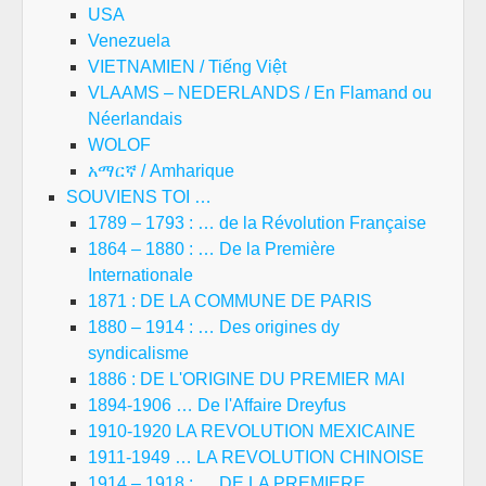
USA
Venezuela
VIETNAMIEN / Tiếng Việt
VLAAMS – NEDERLANDS / En Flamand ou
Néerlandais
WOLOF
አማርኛ / Amharique
SOUVIENS TOI …
1789 – 1793 : … de la Révolution Française
1864 – 1880 : … De la Première
Internationale
1871 : DE LA COMMUNE DE PARIS
1880 – 1914 : … Des origines dy
syndicalisme
1886 : DE L'ORIGINE DU PREMIER MAI
1894-1906 … De l'Affaire Dreyfus
1910-1920 LA REVOLUTION MEXICAINE
1911-1949 … LA REVOLUTION CHINOISE
1914 – 1918 : … DE LA PREMIERE