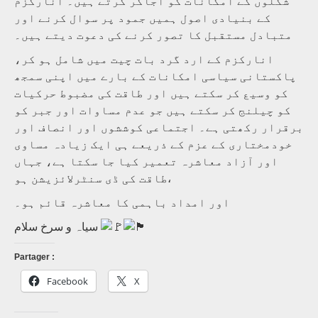
شکلوں کے امکانات کو اجاگر کرتے ہیں۔ انارکزم
کے بنیادی اصول ہمیں جمود پر سوال کرنے اور
متبادل مستقبل کا تصور کرنے کی دعوت دیتے ہیں۔
انارکزم کے ارد گرد بات چیت میں شامل ہو کر،
پاکستانی سیاسی امکانات کے بارے میں اپنی سمجھ
کو وسیع کر سکتے ہیں اور طاقت کی مضبوط حرکیات
کو چیلنج کر سکتے ہیں جو عدم مساوات اور جبر کو
برقرار رکھتی ہے۔ اجتماعی کوششوں اور انصاف اور
خودمختاری کے عزم کے ذریعے ہی ایک زیادہ مساوی
اور آزاد معاشرہ تعمیر کیا جا سکتا ہے، جہاں
طاقت کی ڈی سنٹرلائزیشن ہو،
اور امداد باہمی کا معاشرہ قائم ہو۔
سیاہ و سرخ سلام
Partager :
Facebook
X