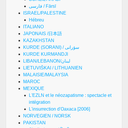
فارسی / Fārsī
ISRAEL/PALESTINE
Hébreu
ITALIANO
JAPONAIS /日本語
KAZAKHSTAN
KURDE (SORANI) / سۆرانی
KURDE KURMANDJI
LIBAN/LEBANON/لبنان
LIETUVIŠKAI / LITHUANIEN
MALAISIE/MALAYSIA
MAROC
MEXIQUE
L'EZLN et le néozapatisme : spectacle et
intégration
L'insurrection d'Oaxaca [2006]
NORVEGIEN / NORSK
PAKISTAN