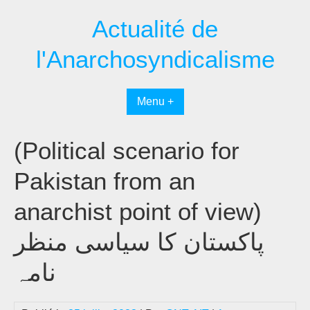
Passer
Actualité de
au
contenu
l'Anarchosyndicalisme
Menu +
(Political scenario for
Pakistan from an
anarchist point of view)
پاکستان کا سیاسی منظر
نامہ