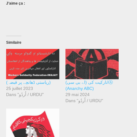
J’aime ça :
Similaire
انارکیت کی (اے بی سی)Ⓐ
(ریاستی ڈھانچے پر قبضہ)
25 juillet 2023
(Anarchy ABC)
Dans "اُردُو / URDU"
29 mai 2024
Dans "اُردُو / URDU"