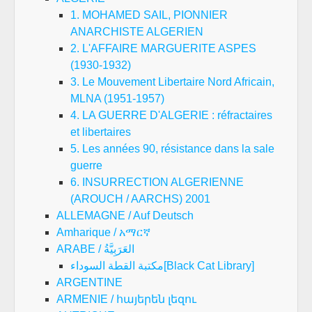
1. MOHAMED SAIL, PIONNIER
ANARCHISTE ALGERIEN
2. L'AFFAIRE MARGUERITE ASPES
(1930-1932)
3. Le Mouvement Libertaire Nord Africain,
MLNA (1951-1957)
4. LA GUERRE D'ALGERIE : réfractaires
et libertaires
5. Les années 90, résistance dans la sale
guerre
6. INSURRECTION ALGERIENNE
(AROUCH / AARCHS) 2001
ALLEMAGNE / Auf Deutsch
Amharique / አማርኛ
ARABE / العَرَبِيَّةُ
مكتبة القطة السوداء[Black Cat Library]
ARGENTINE
ARMENIE / հայերեն լեզու