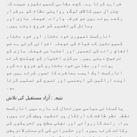
فراہم کرتا ہے۔ کچھ مقامی کمیونٹیز، جیسے کہ
چترال میں کالاش لوگ، روایتی نظام کو برقرار
رکھے ہوئے ہیں جو فرقہ وارانہ فیصلہ سازی اور
وسائل کی تقسیم کو فروغ دیتے ہیں۔
انارکسٹ تھیوری خود مختار اور خود مختار
کمیونٹیز کے قیام کی حوصلہ افزائی کرتی ہے جو
اتفاق رائے کی تعمیر اور اجتماعی فیصلہ سازی کو
ترجیح دیتی ہیں۔ مرکزی اختیار کو چیلنج کرتے
ہوئے اور مقامی خود مختاری کو فروغ دے کر،
انارکسٹ ایک ایسے معاشرے کا تصور کرتے ہیں جو
اپنے اراکین کی ایجنسی اور تنوع کو تسلیم کرتا
ہو۔
نتیجہ: آزاد مستقبل کی تلاش
پاکستانی سیاسی صورتحال کے بارے میں انارکسٹ
نقطہ نظر طاقت کے ارتکاز پر تنقید پیش کرتے ہیں،
براہ راست کارروائی اور نچلی سطح پر تحریکوں کی
وکالت کرتے ہیں، اور حکمرانی کی ڈی سنٹرلائزیشن