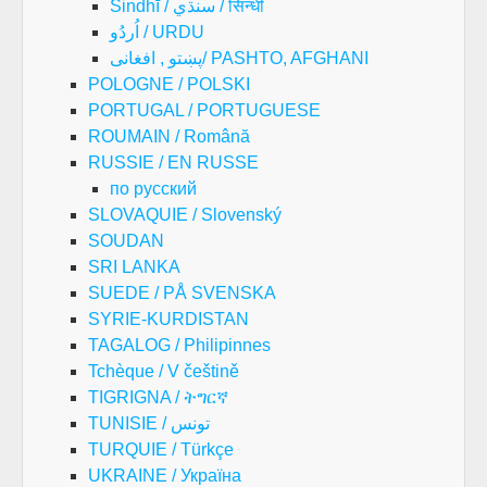
Sindhī / سنڌي / सिन्धी
اُردُو / URDU
پښتو , افغانی/ PASHTO, AFGHANI
POLOGNE / POLSKI
PORTUGAL / PORTUGUESE
ROUMAIN / Română
RUSSIE / EN RUSSE
по русский
SLOVAQUIE / Slovenský
SOUDAN
SRI LANKA
SUEDE / PÅ SVENSKA
SYRIE-KURDISTAN
TAGALOG / Philipinnes
Tchèque / V češtině
TIGRIGNA / ትግርኛ
TUNISIE / تونس
TURQUIE / Türkçe
UKRAINE / Україна