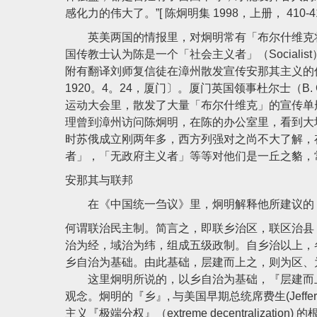
感化力的伟大了。”[ 陈炯明集 1998，上册， 410-41
英美两国的情报里，对炯明常有「布尔什维克将军」（B
国传教士认为陈是一个「社会主义者」（Socialist），
附有翻译刘师复信徒在漳州散发宣传安那其主义的传单〔美8
1920。4。24，厦门〕。厦门英国领事杜尔士（B.
运动大会里，散发了大量「布尔什维克」的宣传单册（Bol
理曾到漳州访问陈炯明，在陈的办公室里，看到大堆这类
时苏俄成立刚两年多，西方列强对之尚不大了解，
者」，「无政府主义者」等等对他们是一丘之貉，常一
安那其与联邦
在《中国统一刍议》里，炯明解释他所建议的
何谓联治民主制。简言之，即联乡治区，联区治县
治为经，域治为纬，组成五级政制。自乡治以上，
乡自治为基础。由此基础，层建而上之，则为区、
这里炯明所说的，以乡自治为基础，『层建而上
观念。炯明的『乡』, 与美国早期总统席费生(Jefferson)
主义『极端分权』（extreme decentralizat