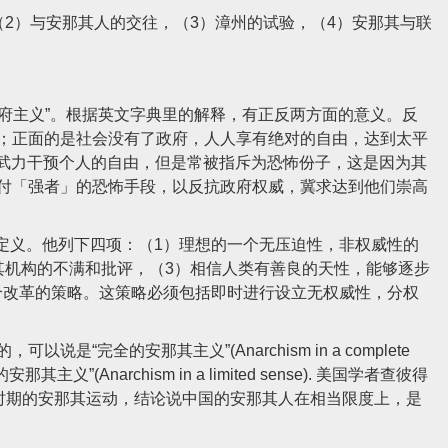
）与安那其人的交往，（3）漳州的试验，（4）安那其与联
无政府主义”。根据英文字典里的解释，有正反两方面的意义。反
；正面的是社会没有了政府，人人享有绝对的自由，达到太平
厌恶武力干预个人的自由，但是常被指斥为恐怖份子，这是因为其
付「强者」的恐怖手段，以反抗政府权威，冀求达到他们崇高
了一个定义。他列下四项：（1）理想的一个无压迫性，非权威性的
其机构的不满和批评，（3）相信人类有善良的天性，能够逐步
一个改革的策略。这策略必须包括即时进行设立无权威性，分权
完全的安那其主义”(Anarchism in a complete
”(Anarchism in a limited sense). 美国学者查彼得
中国民初时期的安那其运动，结论说中国的安那其人在相当限度上，是