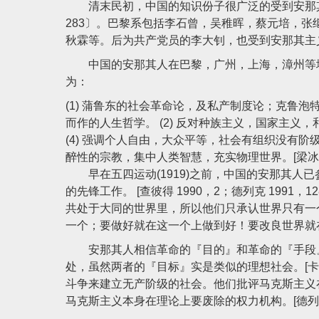
清末民初，中国的知识份子很广泛的受到安那其主
283〕。巴黎系包括李石曾，吴稚晖，蔡元培，张
秋霖等。后为共产党员的李大钊，也受到安那其主义深
中国的安那其人在巴黎，广州，上海，漳州等地
为：
(1) 蒲鲁东的社会革命论，及私产制度论；克鲁
而作的人生哲学。 (2) 反对种族主义，国家主义
(4) 强调个人自由，大众平等，社会有组织没有阶级。
醉性的宗教，集中人类智慧，充实物理世界。[梁冰弦 1
早在五四运动(1919)之前，中国的安那其人
的先锋工作。 [查彼得 1990，2；德列克 1991
共处于大同的世界里，所以他们只承认世界只有一个乌
一个；要做好就在这一个上做到好！要改良世界就在本街
安那其人相信革命的『目的』和革命的『手段』不能
处，虽然两者的『目标』实是类似的理想社会。[卡克 197
斗争来建立无产阶级的社会。他们批评马克斯主义
马克斯主义本身在理论上要废除的权力机构。[德列克 19