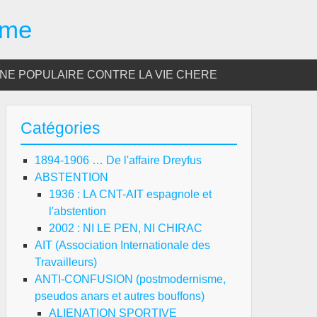
sme
E POPULAIRE CONTRE LA VIE CHERE
Catégories
1894-1906 … De l'affaire Dreyfus
ABSTENTION
1936 : LA CNT-AIT espagnole et
l'abstention
2002 : NI LE PEN, NI CHIRAC
AIT (Association Internationale des
Travailleurs)
ANTI-CONFUSION (postmodernisme,
pseudos anars et autres bouffons)
ALIENATION SPORTIVE