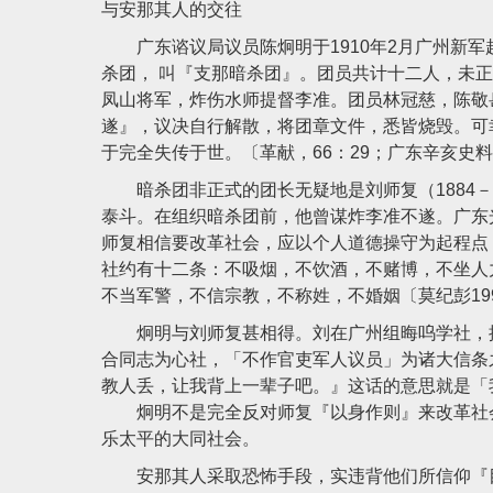
与安那其人的交往
广东谘议局议员陈炯明于1910年2月广州新军
杀团， 叫『支那暗杀团』。团员共计十二人，未
凤山将军，炸伤水师提督李准。团员林冠慈，陈敬
遂』，议决自行解散，将团章文件，悉皆烧毁。可
于完全失传于世。〔革献，66：29；广东辛亥史料1
暗杀团非正式的团长无疑地是刘师复（1884－
泰斗。在组织暗杀团前，他曾谋炸李准不遂。广东
师复相信要改革社会，应以个人道德操守为起程点
社约有十二条：不吸烟，不饮酒，不赌博，不坐人
不当军警，不信宗教，不称姓，不婚姻〔莫纪彭19
炯明与刘师复甚相得。刘在广州组晦呜学社，提
合同志为心社，「不作官吏军人议员」为诸大信条
教人丢，让我背上一辈子吧。』这话的意思就是「我
炯明不是完全反对师复『以身作则』来改革社会
乐太平的大同社会。
安那其人采取恐怖手段，实违背他们所信仰『目