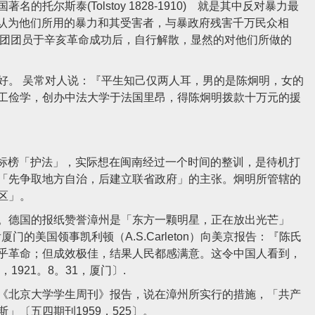
托尔斯泰(Tolstoy 1828-1910) 就是其中反对暴力最
烈派分子则认为他们所用的暴力和其受害者，与暴政府残害千万民众相
支那暗杀团团员于辛亥革命成功后，自行解散，显然的对他们所做的
。 吴常对人说：『平生知己仅两人耳，男的是陈炯明，女的
动勤工俭学，创办中法大学于法国里昂，得陈炯明拨款十万元的援
，标榜「护法」，实际想在闽南经过一个时间的整训，是待机打
「先争取地方自治，后建立联省政府」的主张。炯明所管辖的
区」。
德国的报纸赞誉漳州是「东方一颗明星，正在放出光芒」
门的美国领事凯利顿（A.S.Carleton）向美京报告：『陈氏
乎革命；但成效极佳，结果人民都感满意。这令中国人看到，
1921。8。31，厦门〕.
北京大学学生周刊》报告，说在漳州所实行的措施，「共产
〔五四期刊1959，525〕。