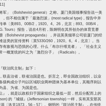
1]
olshevist general）之称。厦门美国领事报告说一美
但不相信属于「最激烈派」(most radical type)，报告中并
93。00B/2，1920。4。26，北京；893。00B/4，
 G. Tours）报告，说在4月初，陈炯明在其所创办的体育竞赛
shevist propaganda），并说英美烟草公司驻厦门的经
的宣传资料〔英5330/260，1920。6。4，北京〕。当
存有敌视与恐惧的心理。什么「布尔什维克者」，「社会主义
概笼统的叫之为「激烈分子」（Radicals）。
『联治民主制』如下：
，联县治省，联省治国是也。折言之，即全国政治组织，以业
各级构成分子均以区域职业两种团体为基本单位，其顺序则以
为县、为省、为国是也。
』，就是以政权归于国家组织之最低一层，然后分配而上的
 的『城镇』(Jeffersonian township) 一样，实有其安那其
ion) 的根源〔洛克1973，56－57〕。炯明的『联治民主制』，在传统