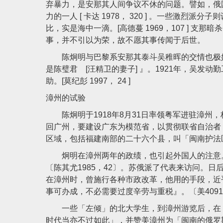
弃暴力，是安那其人间争议不休的问题。譬如，俄国著名的
力的一人 [ 卡达 1978， 320 ] 。一些激
比，实是海中一滴。[高德蔓 1969，107 ] 
事，并不引以为荣，故不愿其事传闻于后世。
陈炯明与巴黎系安那其泰斗吴稚晖的交情也极好
是陈璧君 [汪精卫的妻子] 』。1921年，吴发
助。[莫纪彭 1997， 24 ]
漳州的试验
陈炯明于1918年8月31日率领粤军进驻漳州
回广州，要建设广东为模范省，以贯彻联省自治者
区域，包括福建南部的二十六个县，叫「闽南护法
炯明在漳州两年的政绩，也引起外国人的注意。
〔陈其尤1985，42〕。苏俄派了代表来访问。日后厦
在漳州时，曾施行各种市政改革，他用的手段，近
事可办成，不必需要过度辛劳与重税』。〔美4091，
一些「左倾」的北大学生，到漳州游览后，在《
时代当亦不过如此」，并赞美漳州为「闽南的俄罗斯」