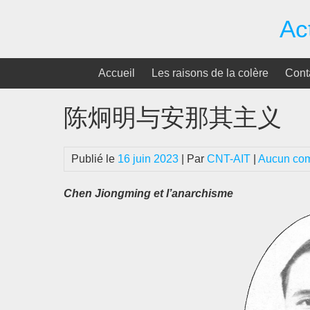
Passer
Ac
au
contenu
Accueil
Les raisons de la colère
Cont
陈炯明与安那其主义
Publié le
16 juin 2023
| Par
CNT-AIT
|
Aucun co
Chen Jiongming et l’anarchisme