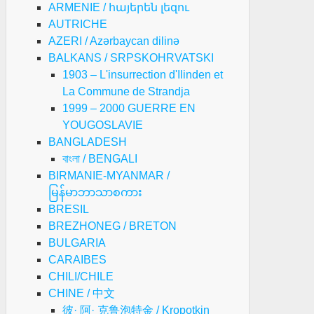
ARMENIE / հայերեն լեզու
AUTRICHE
AZERI / Azərbaycan dilinə
BALKANS / SRPSKOHRVATSKI
1903 – L'insurrection d'Ilinden et
La Commune de Strandja
1999 – 2000 GUERRE EN
YOUGOSLAVIE
BANGLADESH
বাংলা / BENGALI
BIRMANIE-MYANMAR /
မြန်မာဘာသာစကား
BRESIL
BREZHONEG / BRETON
BULGARIA
CARAIBES
CHILI/CHILE
CHINE / 中文
彼· 阿· 克鲁泡特金 / Kropotkin