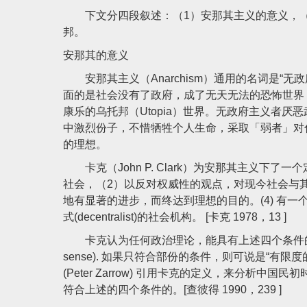
下文分四段叙述：（1）安那其主义的意义，（2
邦。
安那其的意义
安那其主义（Anarchism）通用的名词是“
面的是社会没有了政府，成了无天无法的恐怖世界
康乐的乌托邦（Utopia）世界。无政府主义者
中激烈份子，不惜牺牲个人生命，采取「弱者」对
的理想。
卡克（John P. Clark）为安那其主义下
社会，（2）以反对权威性的观点，对现今社会与
地有显著的进步，而终达到理想的目的。(4) 有
式(decentralist)的社会机构。 [卡克 1978，13 ]
卡克认为任何政治理论，能具有上述四个条件的，可以说是“
sense). 如果只符合部份的条件，则可说是“有限度的安那其主义
(Peter Zarrow) 引用卡克的定义，来分析
符合上述的四个条件的。[查彼得 1990，239 ]