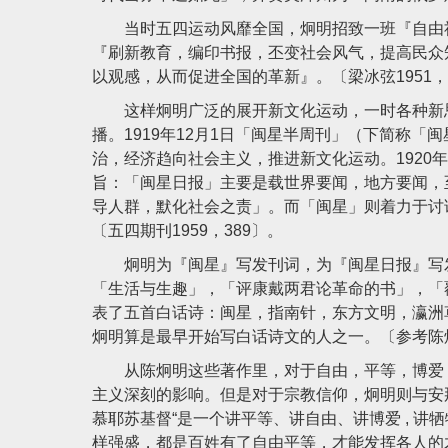
当时五四运动风靡全国，炯明招致一班『自由社
『刷新教育，编印书报，丕变社会风气，提高民众
以观感，从而促进全国的革新』。〔梁冰弦1951，
这样炯明广泛的展开新文化运动，一时各种新思
播。1919年12月1日「闽星半周刊」（下简称
治，经济趋向社会主义，推进新文化运动。1920
旨：「闽星日报」主要是载世界要闻，地方要闻，
导人群，默化社会之责」。而「闽星」则着力于讨
〔五四期刊1959，389〕。
炯明为『闽星』写发刊词，为『闽星日报』写发
「生活与生趣」，「评康戴两君论革命的书」，「
表了五首白话诗：闽星，指南针，东方文明，瀛洲
炯明算是最早开始写白话诗文的人之一。〔参考陈炯
从陈炯明这些著作里，对于自由，平等，博爱，
主义深刻的影响。但是对于宗教信仰，炯明则与安
慕耶苏基督“是一个讲平等、讲自由、讲博爱 , 讲
样强盛，都是百姓有了自由平等，才能发挥各人的