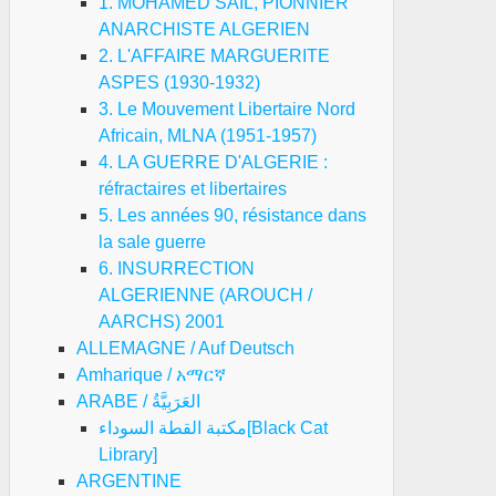
1. MOHAMED SAIL, PIONNIER
ANARCHISTE ALGERIEN
2. L'AFFAIRE MARGUERITE
ASPES (1930-1932)
3. Le Mouvement Libertaire Nord
Africain, MLNA (1951-1957)
4. LA GUERRE D'ALGERIE :
réfractaires et libertaires
5. Les années 90, résistance dans
la sale guerre
6. INSURRECTION
ALGERIENNE (AROUCH /
AARCHS) 2001
ALLEMAGNE / Auf Deutsch
Amharique / አማርኛ
ARABE / العَرَبِيَّةُ
مكتبة القطة السوداء[Black Cat
Library]
ARGENTINE