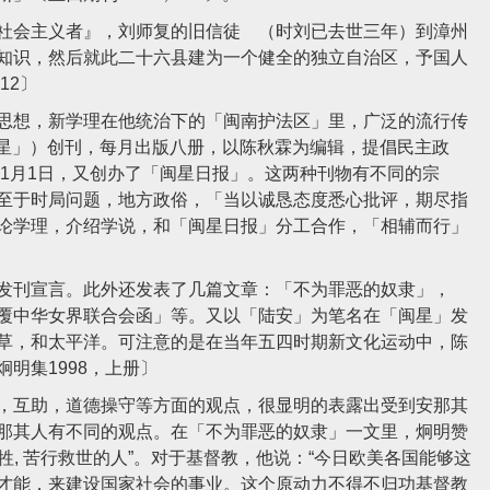
会主义者』，刘师复的旧信徒 （时刘已去世三年）到漳州
知识，然后就此二十六县建为一个健全的独立自治区，予国人
12〕
想，新学理在他统治下的「闽南护法区」里，广泛的流行传
「闽星」）创刊，每月出版八册，以陈秋霖为编辑，提倡民主政
年1月1日，又创办了「闽星日报」。这两种刊物有不同的宗
至于时局问题，地方政俗，「当以诚恳态度悉心批评，期尽指
论学理，介绍学说，和「闽星日报」分工合作，「相辅而行」
刊宣言。此外还发表了几篇文章：「不为罪恶的奴隶」，
覆中华女界联合会函」等。又以「陆安」为笔名在「闽星」发
草，和太平洋。可注意的是在当年五四时期新文化运动中，陈
明集1998，上册〕
互助，道德操守等方面的观点，很显明的表露出受到安那其
那其人有不同的观点。在「不为罪恶的奴隶」一文里，炯明赞
牺牲, 苦行救世的人”。对于基督教，他说：“今日欧美各国能够这
才能，来建设国家社会的事业。这个原动力不得不归功基督教