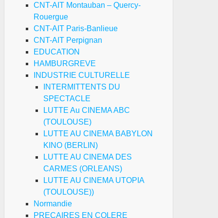
CNT-AIT Montauban – Quercy-
Rouergue
CNT-AIT Paris-Banlieue
CNT-AIT Perpignan
EDUCATION
HAMBURGREVE
INDUSTRIE CULTURELLE
INTERMITTENTS DU
SPECTACLE
LUTTE Au CINEMA ABC
(TOULOUSE)
LUTTE AU CINEMA BABYLON
KINO (BERLIN)
LUTTE AU CINEMA DES
CARMES (ORLEANS)
LUTTE AU CINEMA UTOPIA
(TOULOUSE))
Normandie
PRECAIRES EN COLERE