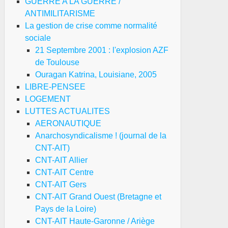
GUERRE A LA GUERRE /
ANTIMILITARISME
La gestion de crise comme normalité
sociale
21 Septembre 2001 : l'explosion AZF
de Toulouse
Ouragan Katrina, Louisiane, 2005
LIBRE-PENSEE
LOGEMENT
LUTTES ACTUALITES
AERONAUTIQUE
Anarchosyndicalisme ! (journal de la
CNT-AIT)
CNT-AIT Allier
CNT-AIT Centre
CNT-AIT Gers
CNT-AIT Grand Ouest (Bretagne et
Pays de la Loire)
CNT-AIT Haute-Garonne / Ariège