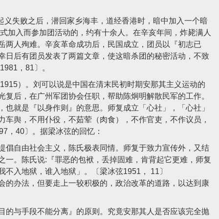
起义失败之后，潜回家乡海丰，道经香港时，暗中加入一个暗
正式加入而参加团活动的，约有十余人。在辛亥年间，炸毙满人
岳两人殉难。辛亥革命成功后，民国成立，团员以『初志已
幸日后有团员发表了两篇文章，使这暗杀团的秘密活动，不致
981，81〕。
1915）。刘可以说是中国在清末民初时期安那其主义运动的
光复后，在广州军团协会任职，帮助陈炯明解散民军的工作。
，也就是『以身作则』的意思。师复成立「心社」，「心社」
力车舆，不用仆役，不茹荤（肉食），不作官吏，不作议员，
97，40〕。据梁冰弦的回忆：
倡自由社会主义，陈氏极表同情。师复于致力宣传外，又结
之一。陈氏说:『罪恶的包袱，丢掉固难，肯背起它更难，师复
不入地狱，谁入地狱」。〔梁冰弦1951， 11〕
的办法，但要走上一较积极的，政治改革的道路，以达到康
的与手段不能分离』的原则。究竟安那其人是否应该完全抛