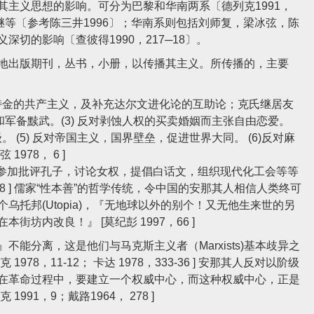
义思想的影响。可分为巴黎和华南两系〔德列克1991，
继等〔参考陈三井1996〕；华南系则包括刘师复，梁冰弦，陈
切的影响〔查彼得1990，217─18〕。
出版期刊，丛书，小册，以传播其主义。所传播的，主要
泡特金的共产主义，及补充达尔文进化论的互助论；克氏继居友
，和军备黩武。(3) 反对剥蚀人权的买卖婚姻而主张自由恋爱。
 (5) 反对帝国主义，国界壁垒，促进世界大同。 (6)反对麻
978， 6 ]
已参加批评孔子，讨论女权，提倡白话文，组织现代化工会等等
，128 ] 儒家“性本善”的哲学传统，令中国的安那其人相信人类终可
托邦(Utopia)，『无地球以外的别个！又无他生来世的另
坊内改良！』 [莫纪彭 1997，66 ]
分离，这是他们与马克斯主义者（Marxists)基本歧异之
8，11-12； 卡达 1978，333-36 ] 安那其人反对以阶级
在革命过程中，要建立一个权威中心，而这种权威中心，正是
91，9；戴路1964， 278 ]