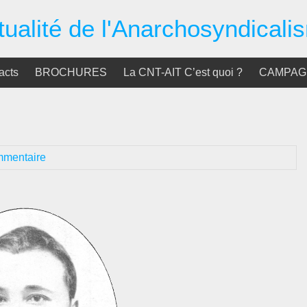
tualité de l'Anarchosyndicali
acts
BROCHURES
La CNT-AIT C’est quoi ?
CAMPAGN
mmentaire