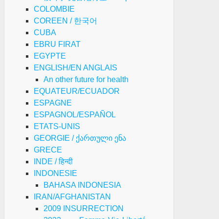
COLOMBIE
COREEN / 한국어
CUBA
EBRU FIRAT
EGYPTE
ENGLISH/EN ANGLAIS
An other future for health
EQUATEUR/ECUADOR
ESPAGNE
ESPAGNOL/ESPAÑOL
ETATS-UNIS
GEORGIE / ქართული ენა
GRECE
INDE / हिन्दी
INDONESIE
BAHASA INDONESIA
IRAN/AFGHANISTAN
2009 INSURRECTION