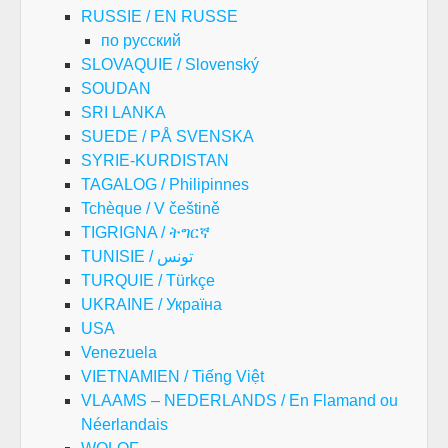
RUSSIE / EN RUSSE
по русский
SLOVAQUIE / Slovenský
SOUDAN
SRI LANKA
SUEDE / PÅ SVENSKA
SYRIE-KURDISTAN
TAGALOG / Philipinnes
Tchèque / V češtině
TIGRIGNA / ትግርኛ
TUNISIE / تونس
TURQUIE / Türkçe
UKRAINE / Україна
USA
Venezuela
VIETNAMIEN / Tiếng Việt
VLAAMS – NEDERLANDS / En Flamand ou
Néerlandais