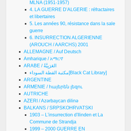
MLNA (1951-1957)
4. LA GUERRE D'ALGERIE : réfractaires
et libertaires
5. Les années 90, résistance dans la sale
guerre
6. INSURRECTION ALGERIENNE
(AROUCH / AARCHS) 2001
ALLEMAGNE / Auf Deutsch
Amharique / አማርኛ
ARABE / العَرَبِيَّةُ
مكتبة القطة السوداء[Black Cat Library]
ARGENTINE
ARMENIE / հայերեն լեզու
AUTRICHE
AZERI / Azərbaycan dilinə
BALKANS / SRPSKOHRVATSKI
1903 – L'insurrection d'Ilinden et La
Commune de Strandja
1999 – 2000 GUERRE EN