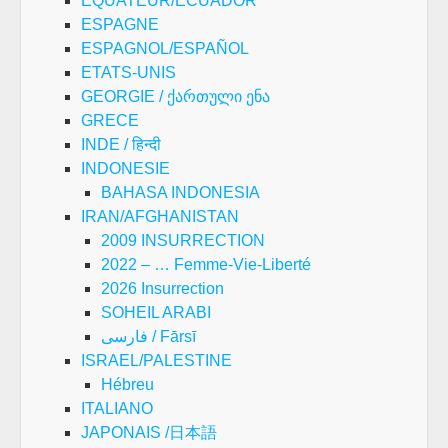
EQUATEUR/ECUADOR
ESPAGNE
ESPAGNOL/ESPAÑOL
ETATS-UNIS
GEORGIE / ქართული ენა
GRECE
INDE / हिन्दी
INDONESIE
BAHASA INDONESIA
IRAN/AFGHANISTAN
2009 INSURRECTION
2022 – … Femme-Vie-Liberté
2026 Insurrection
SOHEIL ARABI
فارسی / Fārsī
ISRAEL/PALESTINE
Hébreu
ITALIANO
JAPONAIS /日本語