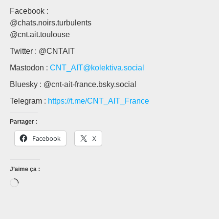
Facebook :
@chats.noirs.turbulents
@cnt.ait.toulouse
Twitter : @CNTAIT
Mastodon :
CNT_AIT@kolektiva.social
Bluesky : @cnt-ait-france.bsky.social
Telegram :
https://t.me/CNT_AIT_France
Partager :
Facebook
X
J’aime ça :
Chargement…