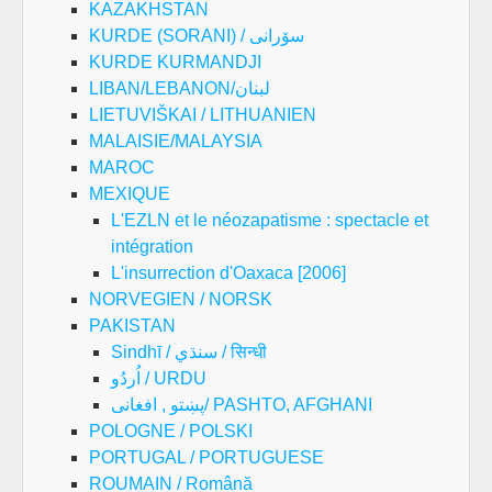
KAZAKHSTAN
KURDE (SORANI) / سۆرانی
KURDE KURMANDJI
LIBAN/LEBANON/لبنان
LIETUVIŠKAI / LITHUANIEN
MALAISIE/MALAYSIA
MAROC
MEXIQUE
L'EZLN et le néozapatisme : spectacle et
intégration
L'insurrection d'Oaxaca [2006]
NORVEGIEN / NORSK
PAKISTAN
Sindhī / سنڌي / सिन्धी
اُردُو / URDU
پښتو , افغانی/ PASHTO, AFGHANI
POLOGNE / POLSKI
PORTUGAL / PORTUGUESE
ROUMAIN / Română