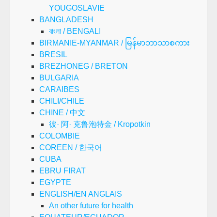
YOUGOSLAVIE
BANGLADESH
বাংলা / BENGALI
BIRMANIE-MYANMAR / မြန်မာဘာသာစကား
BRESIL
BREZHONEG / BRETON
BULGARIA
CARAIBES
CHILI/CHILE
CHINE / 中文
彼· 阿· 克鲁泡特金 / Kropotkin
COLOMBIE
COREEN / 한국어
CUBA
EBRU FIRAT
EGYPTE
ENGLISH/EN ANGLAIS
An other future for health