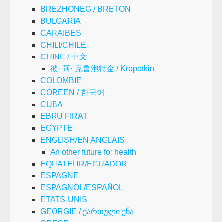
BREZHONEG / BRETON
BULGARIA
CARAIBES
CHILI/CHILE
CHINE / 中文
彼· 阿· 克鲁泡特金 / Kropotkin
COLOMBIE
COREEN / 한국어
CUBA
EBRU FIRAT
EGYPTE
ENGLISH/EN ANGLAIS
An other future for health
EQUATEUR/ECUADOR
ESPAGNE
ESPAGNOL/ESPAÑOL
ETATS-UNIS
GEORGIE / ქართული ენა