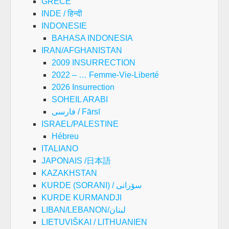
GRECE
INDE / हिन्दी
INDONESIE
BAHASA INDONESIA
IRAN/AFGHANISTAN
2009 INSURRECTION
2022 – … Femme-Vie-Liberté
2026 Insurrection
SOHEIL ARABI
فارسی / Fārsī
ISRAEL/PALESTINE
Hébreu
ITALIANO
JAPONAIS /日本語
KAZAKHSTAN
KURDE (SORANI) / سۆرانی
KURDE KURMANDJI
LIBAN/LEBANON/لبنان
LIETUVIŠKAI / LITHUANIEN