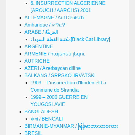
6. INSURRECTION ALGERIENNE
(AROUCH / AARCHS) 2001
ALLEMAGNE / Auf Deutsch
Amharique / አማርኛ
ARABE / العَرَبِيَّةُ
مكتبة القطة السوداء[Black Cat Library]
ARGENTINE
ARMENIE / հայերեն լեզու
AUTRICHE
AZERI / Azərbaycan dilinə
BALKANS / SRPSKOHRVATSKI
1903 – L'insurrection d'Ilinden et La
Commune de Strandja
1999 – 2000 GUERRE EN
YOUGOSLAVIE
BANGLADESH
বাংলা / BENGALI
BIRMANIE-MYANMAR / မြန်မာဘာသာစကား
BRESIL