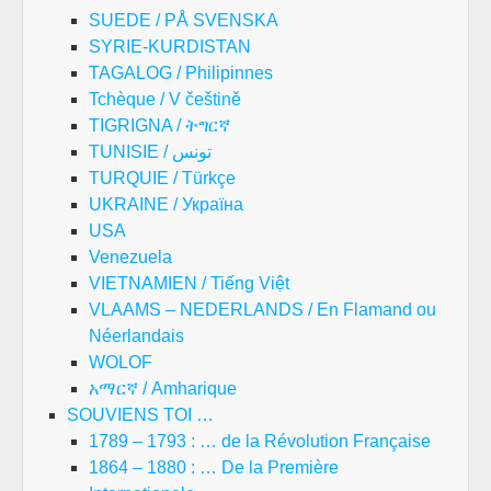
SUEDE / PÅ SVENSKA
SYRIE-KURDISTAN
TAGALOG / Philipinnes
Tchèque / V češtině
TIGRIGNA / ትግርኛ
TUNISIE / تونس
TURQUIE / Türkçe
UKRAINE / Україна
USA
Venezuela
VIETNAMIEN / Tiếng Việt
VLAAMS – NEDERLANDS / En Flamand ou
Néerlandais
WOLOF
አማርኛ / Amharique
SOUVIENS TOI …
1789 – 1793 : … de la Révolution Française
1864 – 1880 : … De la Première