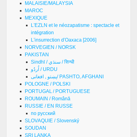
MALAISIE/MALAYSIA
MAROC
MEXIQUE
L'EZLN et le néozapatisme : spectacle et
intégration
L'insurrection d'Oaxaca [2006]
NORVEGIEN / NORSK
PAKISTAN
Sindhī / سنڌي / सिन्धी
اُردُو / URDU
پښتو , افغانی/ PASHTO, AFGHANI
POLOGNE / POLSKI
PORTUGAL / PORTUGUESE
ROUMAIN / Română
RUSSIE / EN RUSSE
по русский
SLOVAQUIE / Slovenský
SOUDAN
SRI LANKA