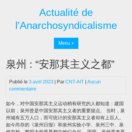
Passer
Actualité de
au
contenu
l'Anarchosyndicalisme
Menu +
泉州 : “安那其主义之都”
Publié le
3 avril 2023
| Par
CNT-AIT
|
Aucun
commentaire
如今，对中国安那其主义运动稍有研究的人都知道：建国
以前，泉州曾是中国安那其主义者的重要据点。 当时，泉
州城有五万人口，而可统计的安那其主义者却有上百人。
如今尚存的《泉州日报》和泉州实验小学、泉州三中、泉
州农校、黎明大学最早都由他们办起。 因而，泉州素来享