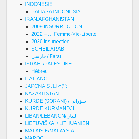
INDONESIE
BAHASA INDONESIA
IRAN/AFGHANISTAN
2009 INSURRECTION
2022 – … Femme-Vie-Liberté
2026 Insurrection
SOHEIL ARABI
فارسی / Fārsī
ISRAEL/PALESTINE
Hébreu
ITALIANO
JAPONAIS /日本語
KAZAKHSTAN
KURDE (SORANI) / سۆرانی
KURDE KURMANDJI
LIBAN/LEBANON/لبنان
LIETUVIŠKAI / LITHUANIEN
MALAISIE/MALAYSIA
MAROC