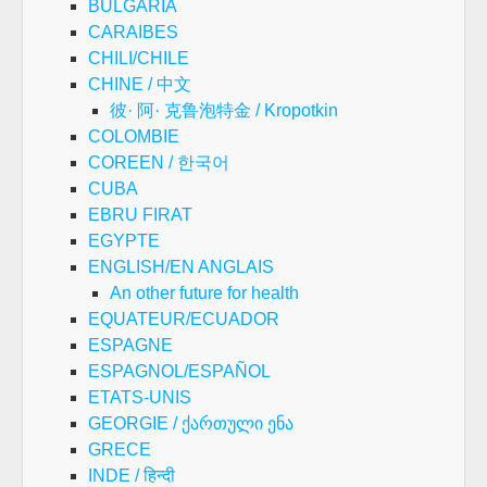
BULGARIA
CARAIBES
CHILI/CHILE
CHINE / 中文
彼· 阿· 克鲁泡特金 / Kropotkin
COLOMBIE
COREEN / 한국어
CUBA
EBRU FIRAT
EGYPTE
ENGLISH/EN ANGLAIS
An other future for health
EQUATEUR/ECUADOR
ESPAGNE
ESPAGNOL/ESPAÑOL
ETATS-UNIS
GEORGIE / ქართული ენა
GRECE
INDE / हिन्दी