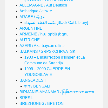
ALLEMAGNE / Auf Deutsch
Amharique / አማርኛ
ARABE / العَرَبِيَّةُ
مكتبة القطة السوداء[Black Cat Library]
ARGENTINE
ARMENIE / հայերեն լեզու
AUTRICHE
AZERI / Azərbaycan dilinə
BALKANS / SRPSKOHRVATSKI
1903 – L'insurrection d'Ilinden et La
Commune de Strandja
1999 – 2000 GUERRE EN
YOUGOSLAVIE
BANGLADESH
বাংলা / BENGALI
BIRMANIE-MYANMAR / မြန်မာဘာသာစကား
BRESIL
BREZHONEG / BRETON