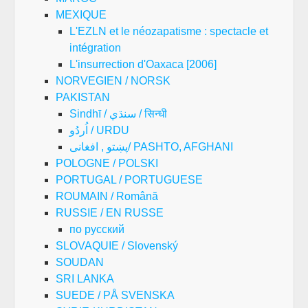
MEXIQUE
L'EZLN et le néozapatisme : spectacle et
intégration
L'insurrection d'Oaxaca [2006]
NORVEGIEN / NORSK
PAKISTAN
Sindhī / سنڌي / सिन्धी
اُردُو / URDU
پښتو , افغانی/ PASHTO, AFGHANI
POLOGNE / POLSKI
PORTUGAL / PORTUGUESE
ROUMAIN / Română
RUSSIE / EN RUSSE
по русский
SLOVAQUIE / Slovenský
SOUDAN
SRI LANKA
SUEDE / PÅ SVENSKA