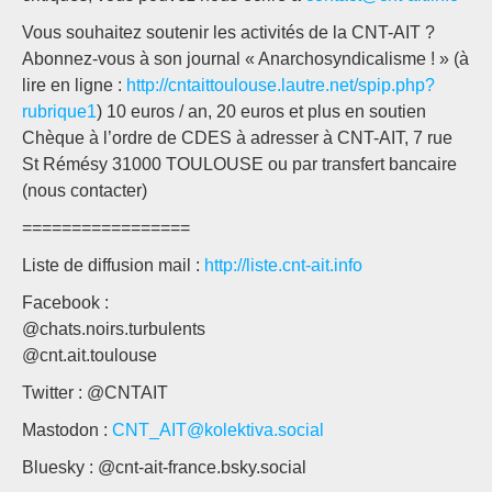
Vous souhaitez soutenir les activités de la CNT-AIT ?
Abonnez-vous à son journal « Anarchosyndicalisme ! » (à
lire en ligne :
http://cntaittoulouse.lautre.net/spip.php?
rubrique1
) 10 euros / an, 20 euros et plus en soutien
Chèque à l’ordre de CDES à adresser à CNT-AIT, 7 rue
St Rémésy 31000 TOULOUSE ou par transfert bancaire
(nous contacter)
=================
Liste de diffusion mail :
http://liste.cnt-ait.info
Facebook :
@chats.noirs.turbulents
@cnt.ait.toulouse
Twitter : @CNTAIT
Mastodon :
CNT_AIT@kolektiva.social
Bluesky : @cnt-ait-france.bsky.social