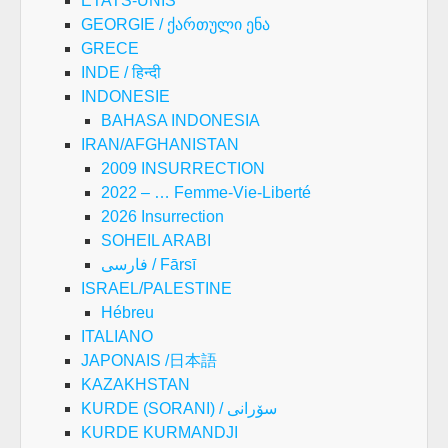
ETATS-UNIS
GEORGIE / ქართული ენა
GRECE
INDE / हिन्दी
INDONESIE
BAHASA INDONESIA
IRAN/AFGHANISTAN
2009 INSURRECTION
2022 – … Femme-Vie-Liberté
2026 Insurrection
SOHEIL ARABI
فارسی / Fārsī
ISRAEL/PALESTINE
Hébreu
ITALIANO
JAPONAIS /日本語
KAZAKHSTAN
KURDE (SORANI) / سۆرانی
KURDE KURMANDJI