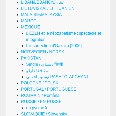
LIBAN/LEBANON/لبنان
LIETUVIŠKAI / LITHUANIEN
MALAISIE/MALAYSIA
MAROC
MEXIQUE
L'EZLN et le néozapatisme : spectacle et
intégration
L'insurrection d'Oaxaca [2006]
NORVEGIEN / NORSK
PAKISTAN
Sindhī / سنڌي / सिन्धी
اُردُو / URDU
پښتو , افغانی/ PASHTO, AFGHANI
POLOGNE / POLSKI
PORTUGAL / PORTUGUESE
ROUMAIN / Română
RUSSIE / EN RUSSE
по русский
SLOVAQUIE / Slovenský