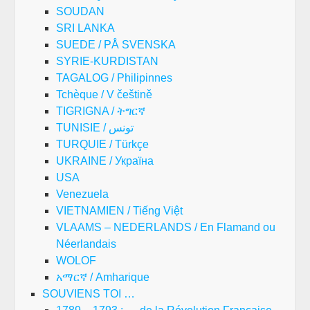
SOUDAN
SRI LANKA
SUEDE / PÅ SVENSKA
SYRIE-KURDISTAN
TAGALOG / Philipinnes
Tchèque / V češtině
TIGRIGNA / ትግርኛ
TUNISIE / تونس
TURQUIE / Türkçe
UKRAINE / Україна
USA
Venezuela
VIETNAMIEN / Tiếng Việt
VLAAMS – NEDERLANDS / En Flamand ou
Néerlandais
WOLOF
አማርኛ / Amharique
SOUVIENS TOI …