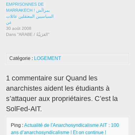
EMPRISONNES DE
MARRAKECH ! ﺑﻤﺮاآﺶ
اﻟﺴﻴﺎﺳﻴﻴﻦ اﻟﻤﻌﺘﻘﻠﻴﻦ ﻋﺎﺋﻼت
ﻋﻦ
30 août 2008
Dans "ARABE / العَرَبِيَّةُ"
Catégorie :
LOGEMENT
1 commentaire sur Quand les
anarchistes aident les étudiants à
s’attaquer aux propriétaires. C’est la
SolFed-AIT.
Ping :
Actualité de l'Anarchosyndicalisme AIT : 100
ans d’anarchosyndicalisme ! Et on continue !