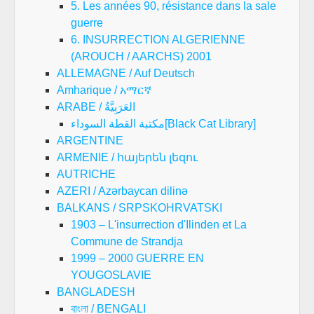
5. Les années 90, résistance dans la sale
guerre
6. INSURRECTION ALGERIENNE
(AROUCH / AARCHS) 2001
ALLEMAGNE / Auf Deutsch
Amharique / አማርኛ
ARABE / العَرَبِيَّةُ
مكتبة القطة السوداء[Black Cat Library]
ARGENTINE
ARMENIE / հայերեն լեզու
AUTRICHE
AZERI / Azərbaycan dilinə
BALKANS / SRPSKOHRVATSKI
1903 – L'insurrection d'Ilinden et La
Commune de Strandja
1999 – 2000 GUERRE EN
YOUGOSLAVIE
BANGLADESH
বাংলা / BENGALI