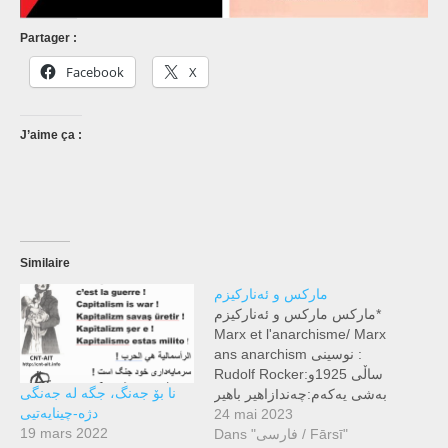
Partager :
Facebook
X
J’aime ça :
Similaire
مارکس و ئەنارکیزم
مارکس مارکس و ئەنارکیزم*
Marx et l'anarchisme/ Marx
ans anarchism نوسینی :
Rudolf Rockerساڵی 1925و:
نا بۆ جەنگ، جگە لە جەنگی
زاهیر باهیرIبەشی یەکەم:چەند
دژە-چینایەتیی
ساڵێک لەمەوبەر پاش
24 mai 2023
19 mars 2022
Dans "فارسی / Fārsī"
ماوەیەکی کەم لە کۆچی