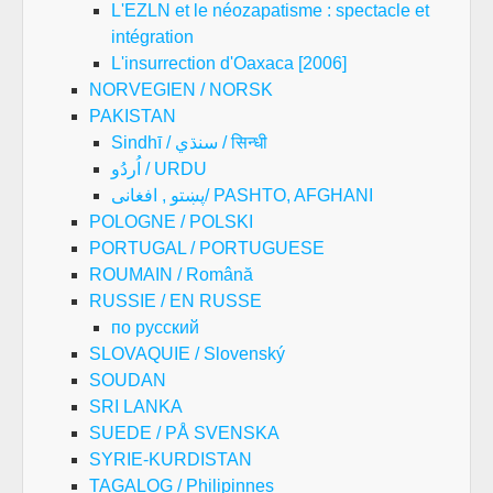
L'EZLN et le néozapatisme : spectacle et
intégration
L'insurrection d'Oaxaca [2006]
NORVEGIEN / NORSK
PAKISTAN
Sindhī / سنڌي / सिन्धी
اُردُو / URDU
پښتو , افغانی/ PASHTO, AFGHANI
POLOGNE / POLSKI
PORTUGAL / PORTUGUESE
ROUMAIN / Română
RUSSIE / EN RUSSE
по русский
SLOVAQUIE / Slovenský
SOUDAN
SRI LANKA
SUEDE / PÅ SVENSKA
SYRIE-KURDISTAN
TAGALOG / Philipinnes