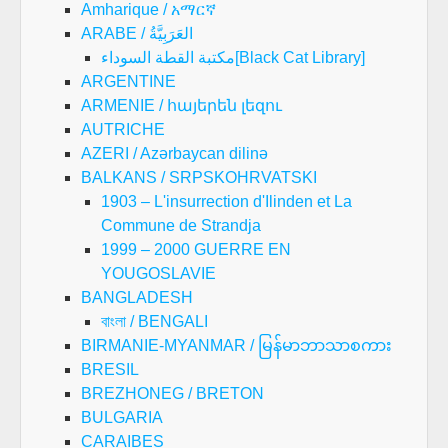
Amharique / አማርኛ
ARABE / العَرَبِيَّةُ
مكتبة القطة السوداء[Black Cat Library]
ARGENTINE
ARMENIE / հայերեն լեզու
AUTRICHE
AZERI / Azərbaycan dilinə
BALKANS / SRPSKOHRVATSKI
1903 – L'insurrection d'Ilinden et La
Commune de Strandja
1999 – 2000 GUERRE EN
YOUGOSLAVIE
BANGLADESH
বাংলা / BENGALI
BIRMANIE-MYANMAR / မြန်မာဘာသာစကား
BRESIL
BREZHONEG / BRETON
BULGARIA
CARAIBES