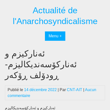
Passer
Actualité de
au
contenu
l'Anarchosyndicalisme
Menu +
ئەنارکیزم و
ئەنارکۆسەندیکالیزم-
ڕودۆلف ڕۆکەر
Publié le
14 décembre 2022
| Par
CNT-AIT
|
Aucun
commentaire
ئەنارکیزم و ئەنارکۆسەندیکالیزم