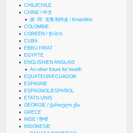
CHILI/CHILE
CHINE / 中文
彼· 阿· 克鲁泡特金 / Kropotkin
COLOMBIE
COREEN / 한국어
CUBA
EBRU FIRAT
EGYPTE
ENGLISH/EN ANGLAIS
An other future for health
EQUATEUR/ECUADOR
ESPAGNE
ESPAGNOL/ESPAÑOL
ETATS-UNIS
GEORGIE / ქართული ენა
GRECE
INDE / हिन्दी
INDONESIE