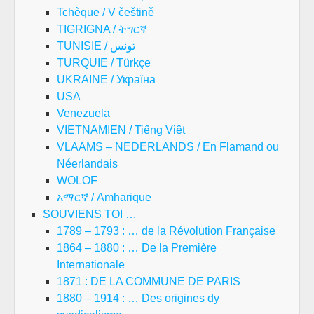
Tchèque / V češtině
TIGRIGNA / ትግርኛ
TUNISIE / تونس
TURQUIE / Türkçe
UKRAINE / Україна
USA
Venezuela
VIETNAMIEN / Tiếng Việt
VLAAMS – NEDERLANDS / En Flamand ou
Néerlandais
WOLOF
አማርኛ / Amharique
SOUVIENS TOI …
1789 – 1793 : … de la Révolution Française
1864 – 1880 : … De la Première
Internationale
1871 : DE LA COMMUNE DE PARIS
1880 – 1914 : … Des origines dy