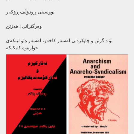
نووسینی ڕودۆڵف ڕۆکەر
وەرگێرانی : ھەژێن
بۆ داگرتن و چاپکردنی لەسەر کاخەز، لەسەر ەئو لینکەی
خوارەوە کلیکبکە