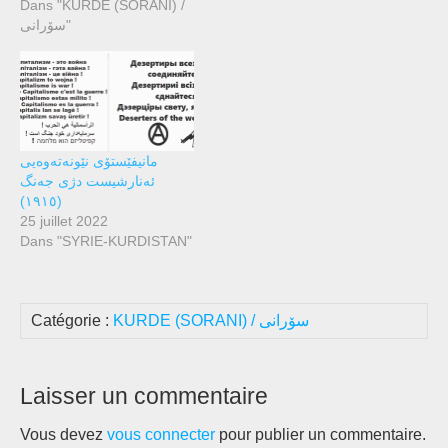
Dans "KURDE (SORANI) /
دوایی فرێدریک ئەنگلس،
سۆرانی"
ئێدوارد بێرنشتاین، یەکێک لە
دیارترین ئەندامانی کۆمەڵەی
(کۆمۆنێتی) مارکسیستی ، بە
چەند دۆزینەوەیەکی
سەرنجڕاکێش، هاوەڵەکانی
سەرسام کرد. بێرنشتاین
گومانەکانی خۆی سەبارەت
مانیفێستۆی نێونەتەوەیی
بە…
ئەنارشیست دژی جەنگ
(١٩١٥)
25 juillet 2022
Dans "SYRIE-KURDISTAN"
Catégorie :
KURDE (SORANI) / سۆرانی
Laisser un commentaire
Vous devez
vous connecter
pour publier un commentaire.