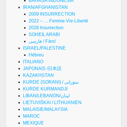
BAHASA INDONESIA
IRAN/AFGHANISTAN
2009 INSURRECTION
2022 – … Femme-Vie-Liberté
2026 Insurrection
SOHEIL ARABI
فارسی / Fārsī
ISRAEL/PALESTINE
Hébreu
ITALIANO
JAPONAIS /日本語
KAZAKHSTAN
KURDE (SORANI) / سۆرانی
KURDE KURMANDJI
LIBAN/LEBANON/لبنان
LIETUVIŠKAI / LITHUANIEN
MALAISIE/MALAYSIA
MAROC
MEXIQUE