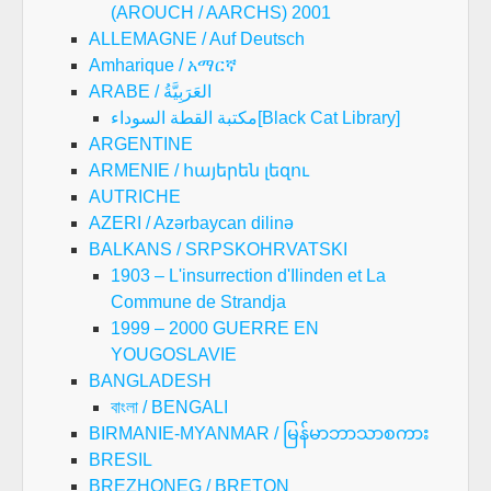
(AROUCH / AARCHS) 2001
ALLEMAGNE / Auf Deutsch
Amharique / አማርኛ
ARABE / العَرَبِيَّةُ
مكتبة القطة السوداء[Black Cat Library]
ARGENTINE
ARMENIE / հայերեն լեզու
AUTRICHE
AZERI / Azərbaycan dilinə
BALKANS / SRPSKOHRVATSKI
1903 – L'insurrection d'Ilinden et La
Commune de Strandja
1999 – 2000 GUERRE EN
YOUGOSLAVIE
BANGLADESH
বাংলা / BENGALI
BIRMANIE-MYANMAR / မြန်မာဘာသာစကား
BRESIL
BREZHONEG / BRETON