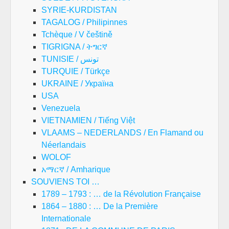
SYRIE-KURDISTAN
TAGALOG / Philipinnes
Tchèque / V češtině
TIGRIGNA / ትግርኛ
TUNISIE / تونس
TURQUIE / Türkçe
UKRAINE / Україна
USA
Venezuela
VIETNAMIEN / Tiếng Việt
VLAAMS – NEDERLANDS / En Flamand ou
Néerlandais
WOLOF
አማርኛ / Amharique
SOUVIENS TOI …
1789 – 1793 : … de la Révolution Française
1864 – 1880 : … De la Première
Internationale