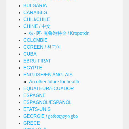
BULGARIA
CARAIBES
CHILI/CHILE
CHINE / 中文
彼· 阿· 克鲁泡特金 / Kropotkin
COLOMBIE
COREEN / 한국어
CUBA
EBRU FIRAT
EGYPTE
ENGLISH/EN ANGLAIS
An other future for health
EQUATEUR/ECUADOR
ESPAGNE
ESPAGNOL/ESPAÑOL
ETATS-UNIS
GEORGIE / ქართული ენა
GRECE