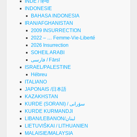
INDE / हिन्दी
INDONESIE
BAHASA INDONESIA
IRAN/AFGHANISTAN
2009 INSURRECTION
2022 – … Femme-Vie-Liberté
2026 Insurrection
SOHEIL ARABI
فارسی / Fārsī
ISRAEL/PALESTINE
Hébreu
ITALIANO
JAPONAIS /日本語
KAZAKHSTAN
KURDE (SORANI) / سۆرانی
KURDE KURMANDJI
LIBAN/LEBANON/لبنان
LIETUVIŠKAI / LITHUANIEN
MALAISIE/MALAYSIA