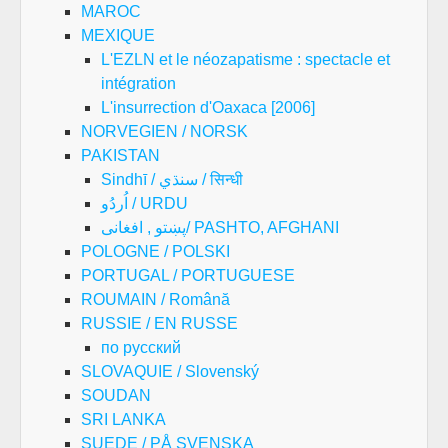
MAROC
MEXIQUE
L'EZLN et le néozapatisme : spectacle et
intégration
L'insurrection d'Oaxaca [2006]
NORVEGIEN / NORSK
PAKISTAN
Sindhī / سنڌي / सिन्धी
اُردُو / URDU
پښتو , افغانی/ PASHTO, AFGHANI
POLOGNE / POLSKI
PORTUGAL / PORTUGUESE
ROUMAIN / Română
RUSSIE / EN RUSSE
по русский
SLOVAQUIE / Slovenský
SOUDAN
SRI LANKA
SUEDE / PÅ SVENSKA