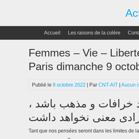
Passer
Ac
au
contenu
Accueil
Les raisons de la colère
Cont
Femmes – Vie – Liberté
Paris dimanche 9 octo
Publié le
8 octobre 2022
| Par
CNT-AIT
|
Aucun 
 بند خرافات و مذهب باشد
زادی معنی نخواهد داشت
Tant que nos pensées seront dans les limites de la s