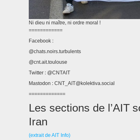
Ni dieu ni maître, ni ordre moral !
============
Facebook :
@chats.noirs.turbulents
@cnt.ait.toulouse
Twitter : @CNTAIT
Mastodon : CNT_AIT@kolektiva.social
=============
Les sections de l’AIT s
Iran
(extrait de AIT Info)