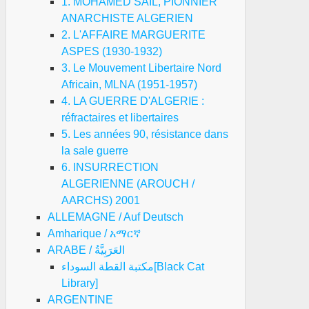
1. MOHAMED SAIL, PIONNIER
ANARCHISTE ALGERIEN
2. L'AFFAIRE MARGUERITE
ASPES (1930-1932)
3. Le Mouvement Libertaire Nord
Africain, MLNA (1951-1957)
4. LA GUERRE D'ALGERIE :
réfractaires et libertaires
5. Les années 90, résistance dans
la sale guerre
6. INSURRECTION
ALGERIENNE (AROUCH /
AARCHS) 2001
ALLEMAGNE / Auf Deutsch
Amharique / አማርኛ
ARABE / العَرَبِيَّةُ
مكتبة القطة السوداء[Black Cat
Library]
ARGENTINE