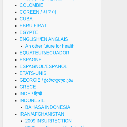
COLOMBIE
COREEN / 한국어
CUBA
EBRU FIRAT
EGYPTE
ENGLISH/EN ANGLAIS
An other future for health
EQUATEUR/ECUADOR
ESPAGNE
ESPAGNOL/ESPAÑOL
ETATS-UNIS
GEORGIE / ქართული ენა
GRECE
INDE / हिन्दी
INDONESIE
BAHASA INDONESIA
IRAN/AFGHANISTAN
2009 INSURRECTION