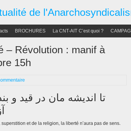
tualité de l'Anarchosyndicali
acts
BROCHURES
La CNT-AIT C’est quoi ?
CAMPAGN
 – Révolution : manif à
bre 15h
commentaire
تا اندیشه مان در قید و ،
آ
uperstition et de la religion, la liberté n’aura pas de sens.