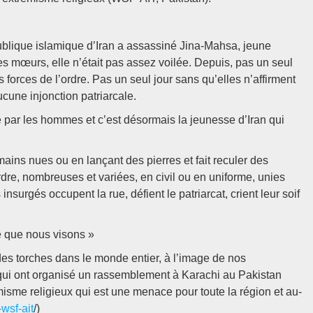
ublique islamique d’Iran a assassiné Jina-Mahsa, jeune
s mœurs, elle n’était pas assez voilée. Depuis, pas un seul
 forces de l’ordre. Pas un seul jour sans qu’elles n’affirment
ucune injonction patriarcale.
rté par les hommes et c’est désormais la jeunesse d’Iran qui
 mains nues ou en lançant des pierres et fait reculer des
re, nombreuses et variées, en civil ou en uniforme, unies
nsurgés occupent la rue, défient le patriarcat, crient leur soif
me que nous visons »
e des torches dans le monde entier, à l’image de nos
qui ont organisé un rassemblement à Karachi au Pakistan
misme religieux qui est une menace pour toute la région et au-
-wsf-ait
/)