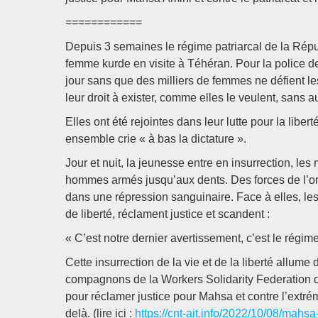
============
Depuis 3 semaines le régime patriarcal de la Rép
femme kurde en visite à Téhéran. Pour la police de
jour sans que des milliers de femmes ne défient les
leur droit à exister, comme elles le veulent, sans a
Elles ont été rejointes dans leur lutte pour la libe
ensemble crie « à bas la dictature ».
Jour et nuit, la jeunesse entre en insurrection, les
hommes armés jusqu’aux dents. Des forces de l’ord
dans une répression sanguinaire. Face à elles, les i
de liberté, réclament justice et scandent :
« C’est notre dernier avertissement, c’est le régi
Cette insurrection de la vie et de la liberté allum
compagnons de la Workers Solidarity Federation 
pour réclamer justice pour Mahsa et contre l’extré
delà. (lire ici :
https://cnt-ait.info/2022/10/08/mahsa