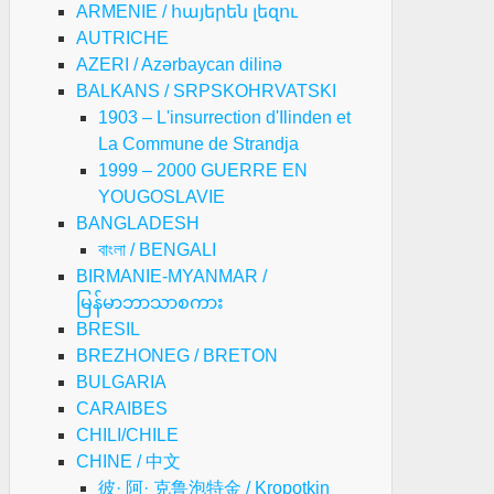
ARMENIE / հայերեն լեզու
AUTRICHE
AZERI / Azərbaycan dilinə
BALKANS / SRPSKOHRVATSKI
1903 – L'insurrection d'Ilinden et
La Commune de Strandja
1999 – 2000 GUERRE EN
YOUGOSLAVIE
BANGLADESH
বাংলা / BENGALI
BIRMANIE-MYANMAR /
မြန်မာဘာသာစကား
BRESIL
BREZHONEG / BRETON
BULGARIA
CARAIBES
CHILI/CHILE
CHINE / 中文
彼· 阿· 克鲁泡特金 / Kropotkin