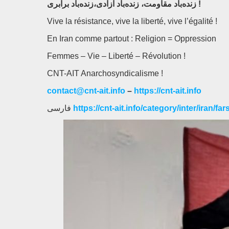
زنده‌باد آزادی،زنده‌باد برابری !
زنده‌باد مقاومت،
Vive la résistance, vive la liberté, vive l’égalité !
En Iran comme partout : Religion = Oppression
Femmes – Vie – Liberté – Révolution !
CNT-AIT Anarchosyndicalisme !
contact@cnt-ait.info
–
https://cnt-ait.info
فارسی
https://cnt-ait.info/category/inter/iran/fars