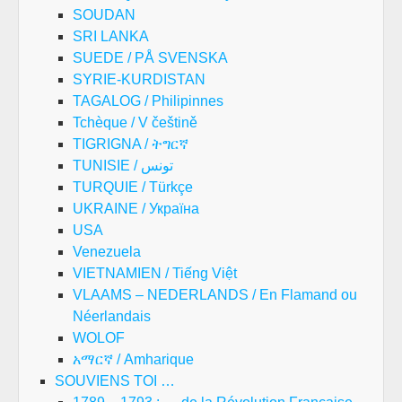
SOUDAN
SRI LANKA
SUEDE / PÅ SVENSKA
SYRIE-KURDISTAN
TAGALOG / Philipinnes
Tchèque / V češtině
TIGRIGNA / ትግርኛ
TUNISIE / تونس
TURQUIE / Türkçe
UKRAINE / Україна
USA
Venezuela
VIETNAMIEN / Tiếng Việt
VLAAMS – NEDERLANDS / En Flamand ou
Néerlandais
WOLOF
አማርኛ / Amharique
SOUVIENS TOI …