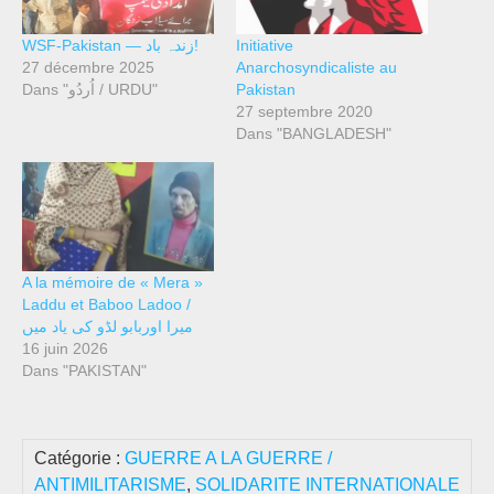
WSF-Pakistan — زندہ باد!
Initiative
27 décembre 2025
Anarchosyndicaliste au
Dans "اُردُو / URDU"
Pakistan
27 septembre 2020
Dans "BANGLADESH"
A la mémoire de « Mera »
Laddu et Baboo Ladoo /
میرا اوربابو لڈو کی یاد میں
16 juin 2026
Dans "PAKISTAN"
Catégorie :
GUERRE A LA GUERRE /
ANTIMILITARISME
,
SOLIDARITE INTERNATIONALE