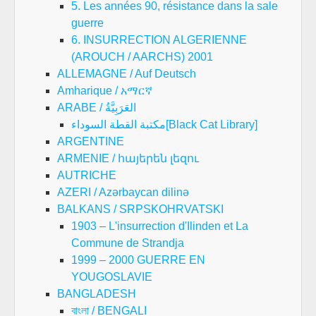
5. Les années 90, résistance dans la sale
guerre
6. INSURRECTION ALGERIENNE
(AROUCH / AARCHS) 2001
ALLEMAGNE / Auf Deutsch
Amharique / አማርኛ
ARABE / العَرَبِيَّةُ
مكتبة القطة السوداء[Black Cat Library]
ARGENTINE
ARMENIE / հայերեն լեզու
AUTRICHE
AZERI / Azərbaycan dilinə
BALKANS / SRPSKOHRVATSKI
1903 – L'insurrection d'Ilinden et La
Commune de Strandja
1999 – 2000 GUERRE EN
YOUGOSLAVIE
BANGLADESH
বাংলা / BENGALI