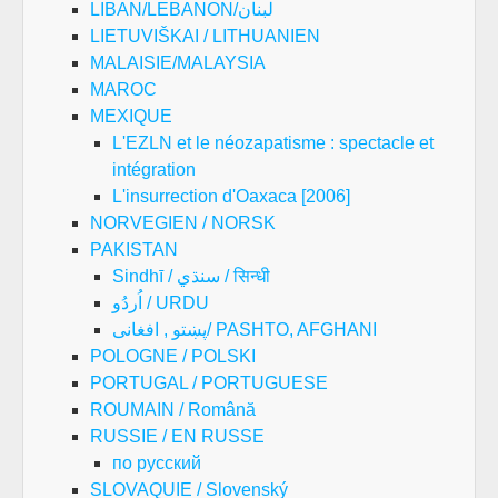
LIBAN/LEBANON/لبنان
LIETUVIŠKAI / LITHUANIEN
MALAISIE/MALAYSIA
MAROC
MEXIQUE
L'EZLN et le néozapatisme : spectacle et
intégration
L'insurrection d'Oaxaca [2006]
NORVEGIEN / NORSK
PAKISTAN
Sindhī / سنڌي / सिन्धी
اُردُو / URDU
پښتو , افغانی/ PASHTO, AFGHANI
POLOGNE / POLSKI
PORTUGAL / PORTUGUESE
ROUMAIN / Română
RUSSIE / EN RUSSE
по русский
SLOVAQUIE / Slovenský