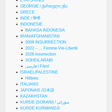
ETATS-UNIS
GEORGIE / ქართული ენა
GRECE
INDE / हिन्दी
INDONESIE
BAHASA INDONESIA
IRAN/AFGHANISTAN
2009 INSURRECTION
2022 – … Femme-Vie-Liberté
2026 Insurrection
SOHEIL ARABI
فارسی / Fārsī
ISRAEL/PALESTINE
Hébreu
ITALIANO
JAPONAIS /日本語
KAZAKHSTAN
KURDE (SORANI) / سۆرانی
KURDE KURMANDJI