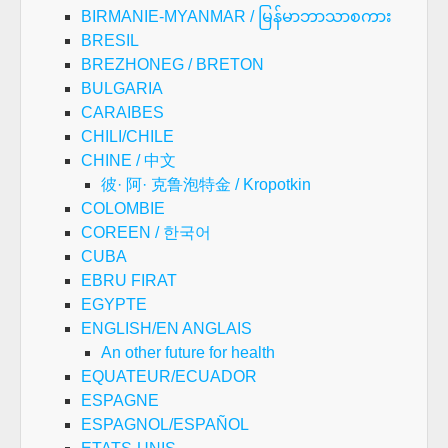
BIRMANIE-MYANMAR / မြန်မာဘာသာစကား
BRESIL
BREZHONEG / BRETON
BULGARIA
CARAIBES
CHILI/CHILE
CHINE / 中文
彼· 阿· 克鲁泡特金 / Kropotkin
COLOMBIE
COREEN / 한국어
CUBA
EBRU FIRAT
EGYPTE
ENGLISH/EN ANGLAIS
An other future for health
EQUATEUR/ECUADOR
ESPAGNE
ESPAGNOL/ESPAÑOL