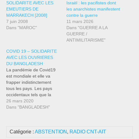
SOLIDARITE AVEC LES
Israël : les pacifistes dont
EMEUTIERS DE
les anarchistes manifestent
MARRAKECH [2008]
contre la guerre
7 juin 2008
11 mars 2026
Dans "MAROC"
Dans "GUERRE A LA
GUERRE /
ANTIMILITARISME"
COVID 19 – SOLIDARITE
AVEC LES OUVRIERES
DU BANGLADESH
La pandémie de Covid19
est mondiale et elle va
frapper indistinctement
tous les pays. Les pays
occidentaux tels que la
France ou l’Italie sont déjà
26 mars 2020
fortement impactés, dut fait
Dans "BANGLADESH"
de l’insuffisance des
infrastructures médicales
ou du nombre insuffisant
Catégorie :
ABSTENTION
,
RADIO CNT-AIT
de matériels de protections
tels que les masques.