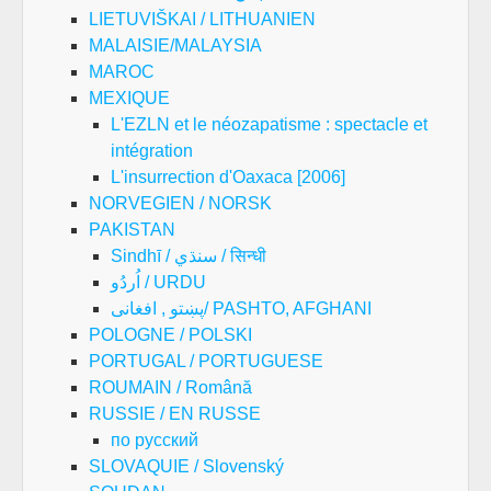
LIETUVIŠKAI / LITHUANIEN
MALAISIE/MALAYSIA
MAROC
MEXIQUE
L'EZLN et le néozapatisme : spectacle et
intégration
L'insurrection d'Oaxaca [2006]
NORVEGIEN / NORSK
PAKISTAN
Sindhī / سنڌي / सिन्धी
اُردُو / URDU
پښتو , افغانی/ PASHTO, AFGHANI
POLOGNE / POLSKI
PORTUGAL / PORTUGUESE
ROUMAIN / Română
RUSSIE / EN RUSSE
по русский
SLOVAQUIE / Slovenský