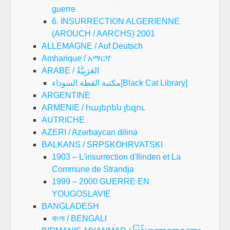
guerre
6. INSURRECTION ALGERIENNE
(AROUCH / AARCHS) 2001
ALLEMAGNE / Auf Deutsch
Amharique / አማርኛ
ARABE / العَرَبِيَّةُ
مكتبة القطة السوداء[Black Cat Library]
ARGENTINE
ARMENIE / հայերեն լեզու
AUTRICHE
AZERI / Azərbaycan dilinə
BALKANS / SRPSKOHRVATSKI
1903 – L'insurrection d'Ilinden et La
Commune de Strandja
1999 – 2000 GUERRE EN
YOUGOSLAVIE
BANGLADESH
বাংলা / BENGALI