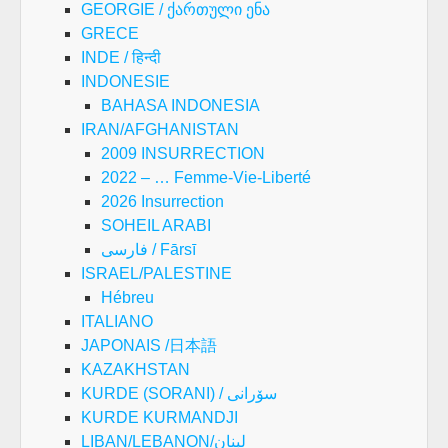
GEORGIE / ქართული ენა
GRECE
INDE / हिन्दी
INDONESIE
BAHASA INDONESIA
IRAN/AFGHANISTAN
2009 INSURRECTION
2022 – … Femme-Vie-Liberté
2026 Insurrection
SOHEIL ARABI
فارسی / Fārsī
ISRAEL/PALESTINE
Hébreu
ITALIANO
JAPONAIS /日本語
KAZAKHSTAN
KURDE (SORANI) / سۆرانی
KURDE KURMANDJI
LIBAN/LEBANON/لبنان