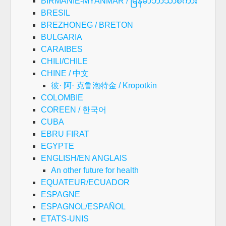
BIRMANIE-MYANMAR / မြန်မာဘာသာစကား
BRESIL
BREZHONEG / BRETON
BULGARIA
CARAIBES
CHILI/CHILE
CHINE / 中文
彼· 阿· 克鲁泡特金 / Kropotkin
COLOMBIE
COREEN / 한국어
CUBA
EBRU FIRAT
EGYPTE
ENGLISH/EN ANGLAIS
An other future for health
EQUATEUR/ECUADOR
ESPAGNE
ESPAGNOL/ESPAÑOL
ETATS-UNIS