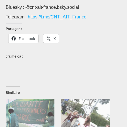
Bluesky : @cnt-ait-france.bsky.social
Telegram :
https://t.me/CNT_AIT_France
Partager :
Facebook
X
J’aime ça :
Similaire