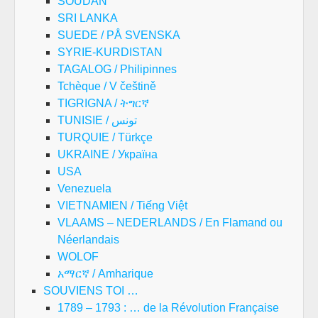
SOUDAN
SRI LANKA
SUEDE / PÅ SVENSKA
SYRIE-KURDISTAN
TAGALOG / Philipinnes
Tchèque / V češtině
TIGRIGNA / ትግርኛ
TUNISIE / تونس
TURQUIE / Türkçe
UKRAINE / Україна
USA
Venezuela
VIETNAMIEN / Tiếng Việt
VLAAMS – NEDERLANDS / En Flamand ou
Néerlandais
WOLOF
አማርኛ / Amharique
SOUVIENS TOI …
1789 – 1793 : … de la Révolution Française