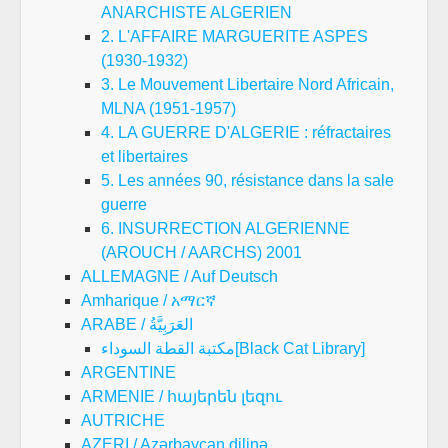
ANARCHISTE ALGERIEN
2. L'AFFAIRE MARGUERITE ASPES
(1930-1932)
3. Le Mouvement Libertaire Nord Africain,
MLNA (1951-1957)
4. LA GUERRE D'ALGERIE : réfractaires
et libertaires
5. Les années 90, résistance dans la sale
guerre
6. INSURRECTION ALGERIENNE
(AROUCH / AARCHS) 2001
ALLEMAGNE / Auf Deutsch
Amharique / አማርኛ
ARABE / العَرَبِيَّةُ
مكتبة القطة السوداء[Black Cat Library]
ARGENTINE
ARMENIE / հայերեն լեզու
AUTRICHE
AZERI / Azərbaycan dilinə