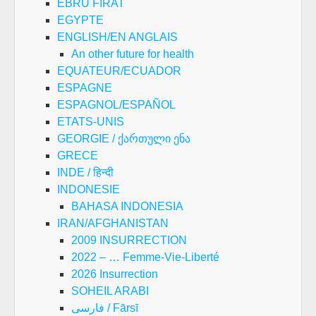
EBRU FIRAT
EGYPTE
ENGLISH/EN ANGLAIS
An other future for health
EQUATEUR/ECUADOR
ESPAGNE
ESPAGNOL/ESPAÑOL
ETATS-UNIS
GEORGIE / ქართული ენა
GRECE
INDE / हिन्दी
INDONESIE
BAHASA INDONESIA
IRAN/AFGHANISTAN
2009 INSURRECTION
2022 – … Femme-Vie-Liberté
2026 Insurrection
SOHEIL ARABI
فارسی / Fārsī