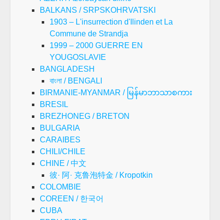
BALKANS / SRPSKOHRVATSKI
1903 – L'insurrection d'Ilinden et La
Commune de Strandja
1999 – 2000 GUERRE EN
YOUGOSLAVIE
BANGLADESH
বাংলা / BENGALI
BIRMANIE-MYANMAR / မြန်မာဘာသာစကား
BRESIL
BREZHONEG / BRETON
BULGARIA
CARAIBES
CHILI/CHILE
CHINE / 中文
彼· 阿· 克鲁泡特金 / Kropotkin
COLOMBIE
COREEN / 한국어
CUBA