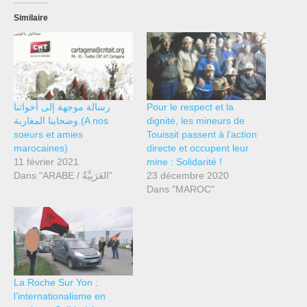
Similaire
رسالة موجهة إلى أخواتنا
Pour le respect et la
وصحابنا المغاربة.(A nos
dignité, les mineurs de
soeurs et amies
Touissit passent à l’action
marocaines)
directe et occupent leur
11 février 2021
mine : Solidarité !
Dans "ARABE / العَرَبِيَّةُ"
23 décembre 2020
Dans "MAROC"
La Roche Sur Yon :
l’internationalisme en