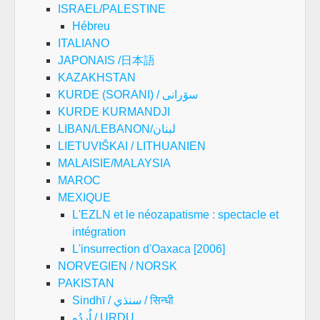
ISRAEL/PALESTINE
Hébreu
ITALIANO
JAPONAIS /日本語
KAZAKHSTAN
KURDE (SORANI) / سۆرانی
KURDE KURMANDJI
LIBAN/LEBANON/لبنان
LIETUVIŠKAI / LITHUANIEN
MALAISIE/MALAYSIA
MAROC
MEXIQUE
L'EZLN et le néozapatisme : spectacle et
intégration
L'insurrection d'Oaxaca [2006]
NORVEGIEN / NORSK
PAKISTAN
Sindhī / سنڌي / सिन्धी
اُردُو / URDU