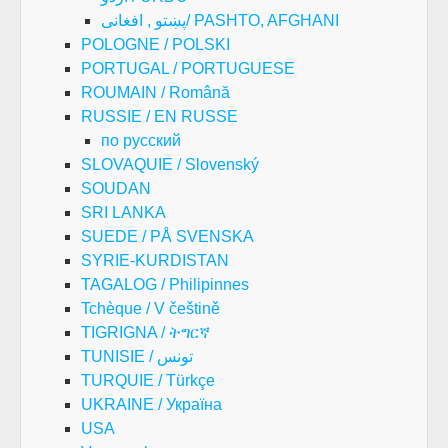
پښتو , افغانی/ PASHTO, AFGHANI
POLOGNE / POLSKI
PORTUGAL / PORTUGUESE
ROUMAIN / Română
RUSSIE / EN RUSSE
по русский
SLOVAQUIE / Slovenský
SOUDAN
SRI LANKA
SUEDE / PÅ SVENSKA
SYRIE-KURDISTAN
TAGALOG / Philipinnes
Tchèque / V češtině
TIGRIGNA / ትግርኛ
TUNISIE / تونس
TURQUIE / Türkçe
UKRAINE / Україна
USA