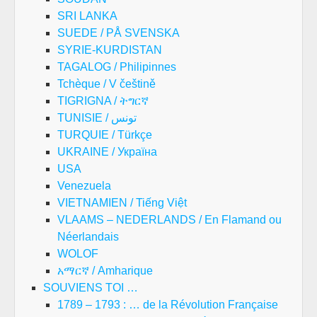
SRI LANKA
SUEDE / PÅ SVENSKA
SYRIE-KURDISTAN
TAGALOG / Philipinnes
Tchèque / V češtině
TIGRIGNA / ትግርኛ
TUNISIE / تونس
TURQUIE / Türkçe
UKRAINE / Україна
USA
Venezuela
VIETNAMIEN / Tiếng Việt
VLAAMS – NEDERLANDS / En Flamand ou
Néerlandais
WOLOF
አማርኛ / Amharique
SOUVIENS TOI …
1789 – 1793 : … de la Révolution Française