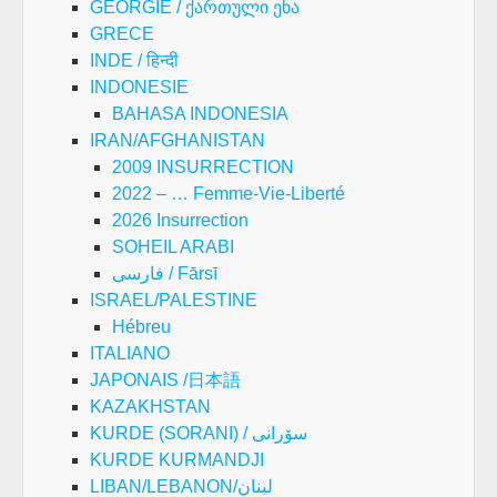
GEORGIE / ქართული ენა
GRECE
INDE / हिन्दी
INDONESIE
BAHASA INDONESIA
IRAN/AFGHANISTAN
2009 INSURRECTION
2022 – … Femme-Vie-Liberté
2026 Insurrection
SOHEIL ARABI
فارسی / Fārsī
ISRAEL/PALESTINE
Hébreu
ITALIANO
JAPONAIS /日本語
KAZAKHSTAN
KURDE (SORANI) / سۆرانی
KURDE KURMANDJI
LIBAN/LEBANON/لبنان