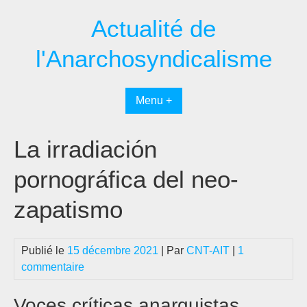
Passer
Actualité de
au
contenu
l'Anarchosyndicalisme
Menu +
La irradiación
pornográfica del neo-
zapatismo
Publié le
15 décembre 2021
| Par
CNT-AIT
|
1
commentaire
Voces críticas anarquistas