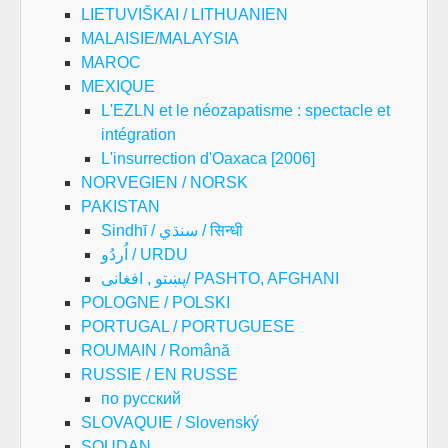
LIETUVIŠKAI / LITHUANIEN
MALAISIE/MALAYSIA
MAROC
MEXIQUE
L'EZLN et le néozapatisme : spectacle et
intégration
L'insurrection d'Oaxaca [2006]
NORVEGIEN / NORSK
PAKISTAN
Sindhī / سنڌي / सिन्धी
اُردُو / URDU
پښتو , افغانی/ PASHTO, AFGHANI
POLOGNE / POLSKI
PORTUGAL / PORTUGUESE
ROUMAIN / Română
RUSSIE / EN RUSSE
по русский
SLOVAQUIE / Slovenský
SOUDAN