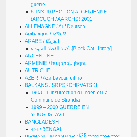
guerre
6. INSURRECTION ALGERIENNE
(AROUCH / AARCHS) 2001
ALLEMAGNE / Auf Deutsch
Amharique / አማርኛ
ARABE / العَرَبِيَّةُ
مكتبة القطة السوداء[Black Cat Library]
ARGENTINE
ARMENIE / հայերեն լեզու
AUTRICHE
AZERI / Azərbaycan dilinə
BALKANS / SRPSKOHRVATSKI
1903 – L'insurrection d'Ilinden et La
Commune de Strandja
1999 – 2000 GUERRE EN
YOUGOSLAVIE
BANGLADESH
বাংলা / BENGALI
BIRMANIE-MYANMAR / မြန်မာဘာသာစကား