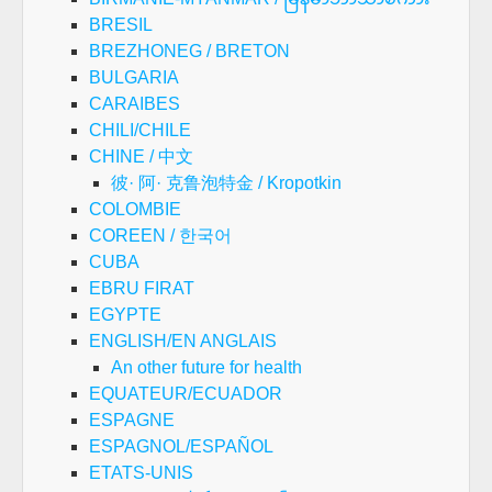
BRESIL
BREZHONEG / BRETON
BULGARIA
CARAIBES
CHILI/CHILE
CHINE / 中文
彼· 阿· 克鲁泡特金 / Kropotkin
COLOMBIE
COREEN / 한국어
CUBA
EBRU FIRAT
EGYPTE
ENGLISH/EN ANGLAIS
An other future for health
EQUATEUR/ECUADOR
ESPAGNE
ESPAGNOL/ESPAÑOL
ETATS-UNIS