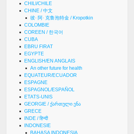
CHILI/CHILE
CHINE / 中文
彼· 阿· 克鲁泡特金 / Kropotkin
COLOMBIE
COREEN / 한국어
CUBA
EBRU FIRAT
EGYPTE
ENGLISH/EN ANGLAIS
An other future for health
EQUATEUR/ECUADOR
ESPAGNE
ESPAGNOL/ESPAÑOL
ETATS-UNIS
GEORGIE / ქართული ენა
GRECE
INDE / हिन्दी
INDONESIE
BAHASA INDONESIA