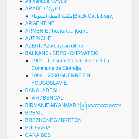
Amharique / አማርኛ
ARABE / العَرَبِيَّةُ
مكتبة القطة السوداء[Black Cat Library]
ARGENTINE
ARMENIE / հայերեն լեզու
AUTRICHE
AZERI / Azərbaycan dilinə
BALKANS / SRPSKOHRVATSKI
1903 – L'insurrection d'Ilinden et La
Commune de Strandja
1999 – 2000 GUERRE EN
YOUGOSLAVIE
BANGLADESH
বাংলা / BENGALI
BIRMANIE-MYANMAR / မြန်မာဘာသာစကား
BRESIL
BREZHONEG / BRETON
BULGARIA
CARAIBES