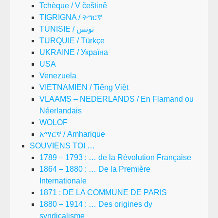
Tchèque / V češtině
TIGRIGNA / ትግርኛ
TUNISIE / تونس
TURQUIE / Türkçe
UKRAINE / Україна
USA
Venezuela
VIETNAMIEN / Tiếng Việt
VLAAMS – NEDERLANDS / En Flamand ou
Néerlandais
WOLOF
አማርኛ / Amharique
SOUVIENS TOI …
1789 – 1793 : … de la Révolution Française
1864 – 1880 : … De la Première
Internationale
1871 : DE LA COMMUNE DE PARIS
1880 – 1914 : … Des origines dy
syndicalisme