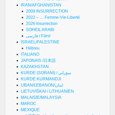
IRAN/AFGHANISTAN
2009 INSURRECTION
2022 – … Femme-Vie-Liberté
2026 Insurrection
SOHEIL ARABI
فارسی / Fārsī
ISRAEL/PALESTINE
Hébreu
ITALIANO
JAPONAIS /日本語
KAZAKHSTAN
KURDE (SORANI) / سۆرانی
KURDE KURMANDJI
LIBAN/LEBANON/لبنان
LIETUVIŠKAI / LITHUANIEN
MALAISIE/MALAYSIA
MAROC
MEXIQUE