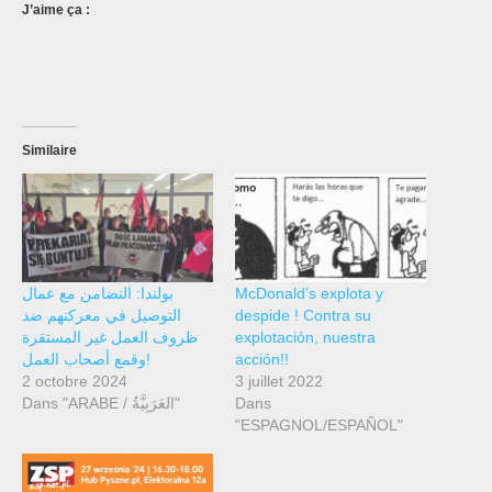
J’aime ça :
Similaire
بولندا: التضامن مع عمال
McDonald’s explota y
التوصيل في معركتهم ضد
despide ! Contra su
ظروف العمل غير المستقرة
explotación, nuestra
وقمع أصحاب العمل!
acción!!
2 octobre 2024
3 juillet 2022
Dans "ARABE / العَرَبِيَّةُ"
Dans
"ESPAGNOL/ESPAÑOL"