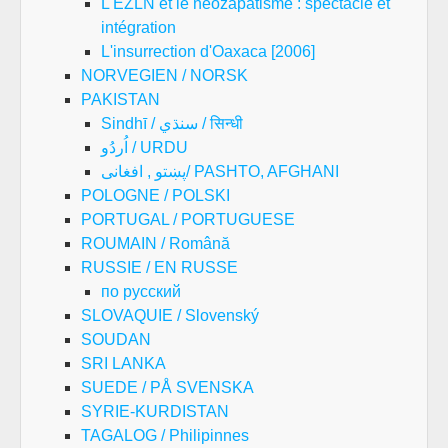
L'EZLN et le néozapatisme : spectacle et
intégration
L'insurrection d'Oaxaca [2006]
NORVEGIEN / NORSK
PAKISTAN
Sindhī / سنڌي / सिन्धी
اُردُو / URDU
پښتو , افغانی/ PASHTO, AFGHANI
POLOGNE / POLSKI
PORTUGAL / PORTUGUESE
ROUMAIN / Română
RUSSIE / EN RUSSE
по русский
SLOVAQUIE / Slovenský
SOUDAN
SRI LANKA
SUEDE / PÅ SVENSKA
SYRIE-KURDISTAN
TAGALOG / Philipinnes