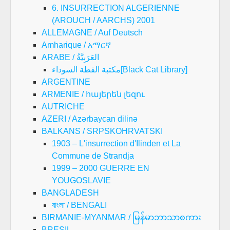
6. INSURRECTION ALGERIENNE
(AROUCH / AARCHS) 2001
ALLEMAGNE / Auf Deutsch
Amharique / አማርኛ
ARABE / العَرَبِيَّةُ
مكتبة القطة السوداء[Black Cat Library]
ARGENTINE
ARMENIE / հայերեն լեզու
AUTRICHE
AZERI / Azərbaycan dilinə
BALKANS / SRPSKOHRVATSKI
1903 – L'insurrection d'Ilinden et La
Commune de Strandja
1999 – 2000 GUERRE EN
YOUGOSLAVIE
BANGLADESH
বাংলা / BENGALI
BIRMANIE-MYANMAR / မြန်မာဘာသာစကား
BRESIL