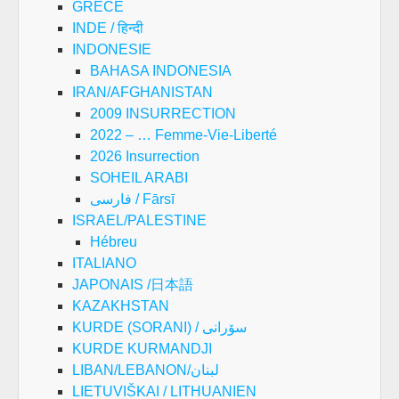
GRECE
INDE / हिन्दी
INDONESIE
BAHASA INDONESIA
IRAN/AFGHANISTAN
2009 INSURRECTION
2022 – … Femme-Vie-Liberté
2026 Insurrection
SOHEIL ARABI
فارسی / Fārsī
ISRAEL/PALESTINE
Hébreu
ITALIANO
JAPONAIS /日本語
KAZAKHSTAN
KURDE (SORANI) / سۆرانی
KURDE KURMANDJI
LIBAN/LEBANON/لبنان
LIETUVIŠKAI / LITHUANIEN