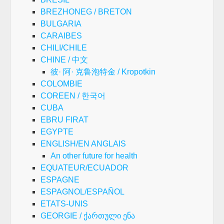
BREZHONEG / BRETON
BULGARIA
CARAIBES
CHILI/CHILE
CHINE / 中文
彼· 阿· 克鲁泡特金 / Kropotkin
COLOMBIE
COREEN / 한국어
CUBA
EBRU FIRAT
EGYPTE
ENGLISH/EN ANGLAIS
An other future for health
EQUATEUR/ECUADOR
ESPAGNE
ESPAGNOL/ESPAÑOL
ETATS-UNIS
GEORGIE / ქართული ენა