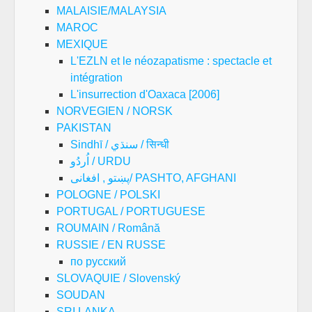
MALAISIE/MALAYSIA
MAROC
MEXIQUE
L'EZLN et le néozapatisme : spectacle et
intégration
L'insurrection d'Oaxaca [2006]
NORVEGIEN / NORSK
PAKISTAN
Sindhī / سنڌي / सिन्धी
اُردُو / URDU
پښتو , افغانی/ PASHTO, AFGHANI
POLOGNE / POLSKI
PORTUGAL / PORTUGUESE
ROUMAIN / Română
RUSSIE / EN RUSSE
по русский
SLOVAQUIE / Slovenský
SOUDAN
SRI LANKA