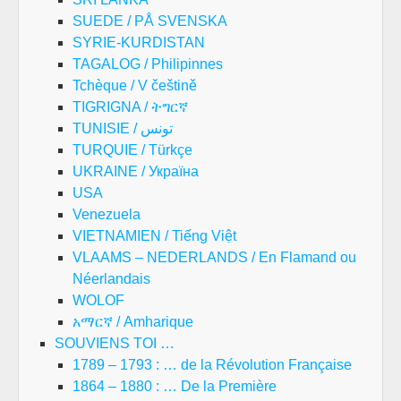
SUEDE / PÅ SVENSKA
SYRIE-KURDISTAN
TAGALOG / Philipinnes
Tchèque / V češtině
TIGRIGNA / ትግርኛ
TUNISIE / تونس
TURQUIE / Türkçe
UKRAINE / Україна
USA
Venezuela
VIETNAMIEN / Tiếng Việt
VLAAMS – NEDERLANDS / En Flamand ou
Néerlandais
WOLOF
አማርኛ / Amharique
SOUVIENS TOI …
1789 – 1793 : … de la Révolution Française
1864 – 1880 : … De la Première