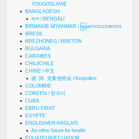
YOUGOSLAVIE
BANGLADESH
বাংলা / BENGALI
BIRMANIE-MYANMAR / မြန်မာဘာသာစကား
BRESIL
BREZHONEG / BRETON
BULGARIA
CARAIBES
CHILI/CHILE
CHINE / 中文
彼· 阿· 克鲁泡特金 / Kropotkin
COLOMBIE
COREEN / 한국어
CUBA
EBRU FIRAT
EGYPTE
ENGLISH/EN ANGLAIS
An other future for health
EQUATEUR/ECUADOR