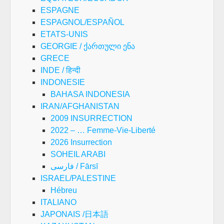
ESPAGNE
ESPAGNOL/ESPAÑOL
ETATS-UNIS
GEORGIE / ქართული ენა
GRECE
INDE / हिन्दी
INDONESIE
BAHASA INDONESIA
IRAN/AFGHANISTAN
2009 INSURRECTION
2022 – … Femme-Vie-Liberté
2026 Insurrection
SOHEIL ARABI
فارسی / Fārsī
ISRAEL/PALESTINE
Hébreu
ITALIANO
JAPONAIS /日本語