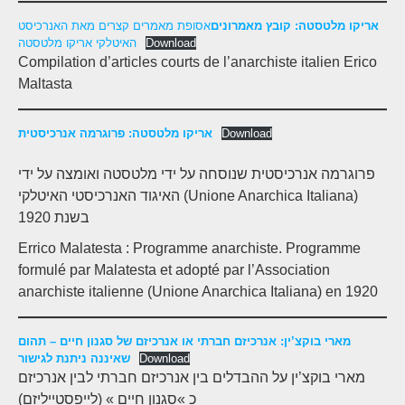
אריקו מלטסטה: קובץ מאמרונים
אסופת מאמרים קצרים מאת האנרכיסט
האיטלקי אריקו מלטסטה
Download
Compilation d’articles courts de l’anarchiste italien Erico
Maltasta
אריקו מלטסטה: פרוגרמה אנרכיסטית
Download
פרוגרמה אנרכיסטית שנוסחה על ידי מלטסטה ואומצה על ידי
האיגוד האנרכיסטי האיטלקי (Unione Anarchica Italiana)
בשנת 1920
Errico Malatesta : Programme anarchiste. Programme
formulé par Malatesta et adopté par l’Association
anarchiste italienne (Unione Anarchica Italiana) en 1920
מארי בוקצ’ין: אנרכיזם חברתי או אנרכיזם של סגנון חיים – תהום
שאיננה ניתנת לגישור
Download
מארי בוקצ’ין על ההבדלים בין אנרכיזם חברתי לבין אנרכיזם
כ »סגנון חיים » (לייפסטייליזם)