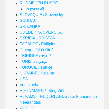
RUSSIE / EN RUSSE
по русский
SLOVAQUIE / Slovenský
SOUDAN
SRI LANKA
SUEDE / PÅ SVENSKA
SYRIE-KURDISTAN
TAGALOG / Philipinnes
Tchèque / V češtině
TIGRIGNA / ትግርኛ
TUNISIE / تونس
TURQUIE / Türkçe
UKRAINE / Україна
USA
Venezuela
VIETNAMIEN / Tiếng Việt
VLAAMS – NEDERLANDS / En Flamand ou
Néerlandais
WOLOF