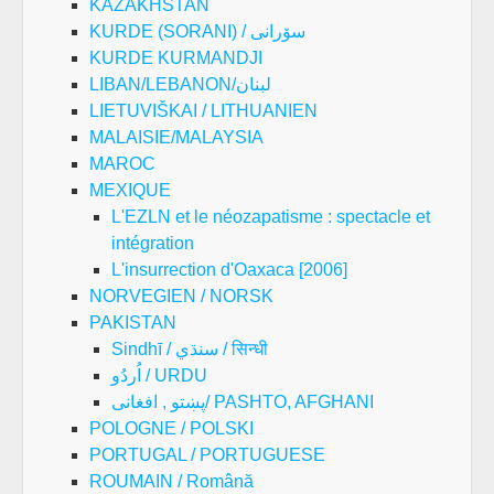
KAZAKHSTAN
KURDE (SORANI) / سۆرانی
KURDE KURMANDJI
LIBAN/LEBANON/لبنان
LIETUVIŠKAI / LITHUANIEN
MALAISIE/MALAYSIA
MAROC
MEXIQUE
L'EZLN et le néozapatisme : spectacle et
intégration
L'insurrection d'Oaxaca [2006]
NORVEGIEN / NORSK
PAKISTAN
Sindhī / سنڌي / सिन्धी
اُردُو / URDU
پښتو , افغانی/ PASHTO, AFGHANI
POLOGNE / POLSKI
PORTUGAL / PORTUGUESE
ROUMAIN / Română