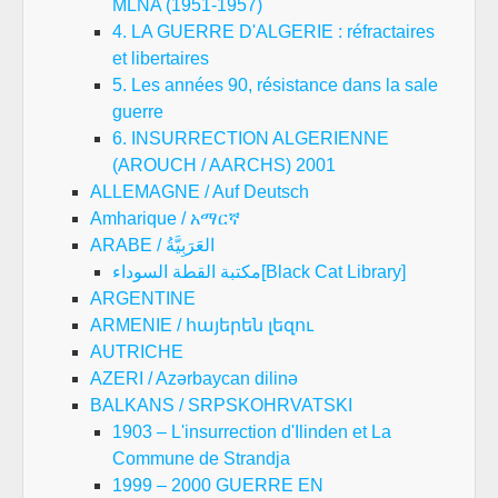
MLNA (1951-1957)
4. LA GUERRE D'ALGERIE : réfractaires
et libertaires
5. Les années 90, résistance dans la sale
guerre
6. INSURRECTION ALGERIENNE
(AROUCH / AARCHS) 2001
ALLEMAGNE / Auf Deutsch
Amharique / አማርኛ
ARABE / العَرَبِيَّةُ
مكتبة القطة السوداء[Black Cat Library]
ARGENTINE
ARMENIE / հայերեն լեզու
AUTRICHE
AZERI / Azərbaycan dilinə
BALKANS / SRPSKOHRVATSKI
1903 – L'insurrection d'Ilinden et La
Commune de Strandja
1999 – 2000 GUERRE EN