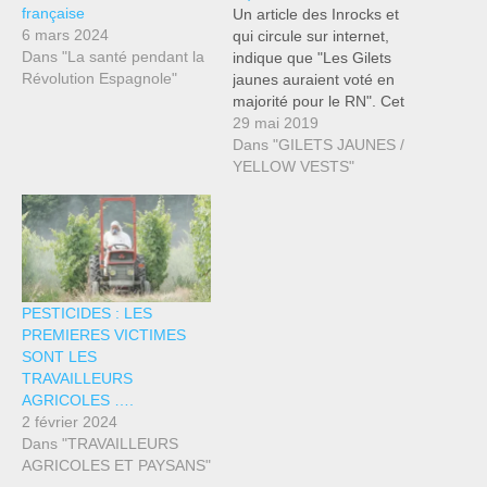
française
Un article des Inrocks et
6 mars 2024
qui circule sur internet,
Dans "La santé pendant la
indique que "Les Gilets
Révolution Espagnole"
jaunes auraient voté en
majorité pour le RN". Cet
article vise à démoraliser
29 mai 2019
les GJ et leurs soutiens.
Dans "GILETS JAUNES /
Autopsie d'une
YELLOW VESTS"
manipulation ...
PESTICIDES : LES
PREMIERES VICTIMES
SONT LES
TRAVAILLEURS
AGRICOLES ….
2 février 2024
Dans "TRAVAILLEURS
AGRICOLES ET PAYSANS"