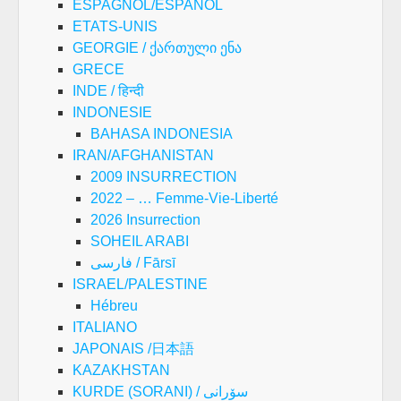
ESPAGNOL/ESPAÑOL
ETATS-UNIS
GEORGIE / ქართული ენა
GRECE
INDE / हिन्दी
INDONESIE
BAHASA INDONESIA
IRAN/AFGHANISTAN
2009 INSURRECTION
2022 – … Femme-Vie-Liberté
2026 Insurrection
SOHEIL ARABI
فارسی / Fārsī
ISRAEL/PALESTINE
Hébreu
ITALIANO
JAPONAIS /日本語
KAZAKHSTAN
KURDE (SORANI) / سۆرانی