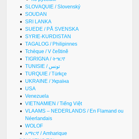
SLOVAQUIE / Slovenský
SOUDAN
SRI LANKA
SUEDE / PÅ SVENSKA
SYRIE-KURDISTAN
TAGALOG / Philipinnes
Tchèque / V češtině
TIGRIGNA / ትግርኛ
TUNISIE / تونس
TURQUIE / Türkçe
UKRAINE / Україна
USA
Venezuela
VIETNAMIEN / Tiếng Việt
VLAAMS – NEDERLANDS / En Flamand ou
Néerlandais
WOLOF
አማርኛ / Amharique