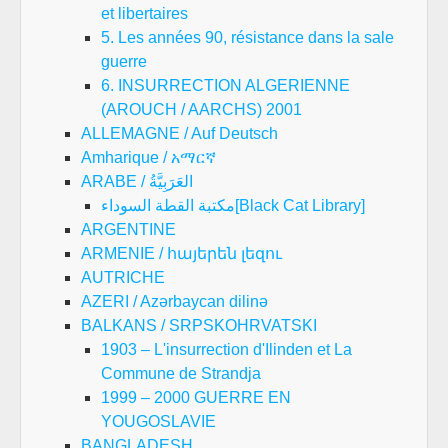
et libertaires
5. Les années 90, résistance dans la sale
guerre
6. INSURRECTION ALGERIENNE
(AROUCH / AARCHS) 2001
ALLEMAGNE / Auf Deutsch
Amharique / አማርኛ
ARABE / العَرَبِيَّةُ
مكتبة القطة السوداء[Black Cat Library]
ARGENTINE
ARMENIE / հայերեն լեզու
AUTRICHE
AZERI / Azərbaycan dilinə
BALKANS / SRPSKOHRVATSKI
1903 – L'insurrection d'Ilinden et La
Commune de Strandja
1999 – 2000 GUERRE EN
YOUGOSLAVIE
BANGLADESH