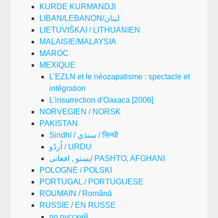
KURDE KURMANDJI
LIBAN/LEBANON/لبنان
LIETUVIŠKAI / LITHUANIEN
MALAISIE/MALAYSIA
MAROC
MEXIQUE
L'EZLN et le néozapatisme : spectacle et
intégration
L'insurrection d'Oaxaca [2006]
NORVEGIEN / NORSK
PAKISTAN
Sindhī / سنڌي / सिन्धी
اُردُو / URDU
پښتو , افغانی/ PASHTO, AFGHANI
POLOGNE / POLSKI
PORTUGAL / PORTUGUESE
ROUMAIN / Română
RUSSIE / EN RUSSE
по русский