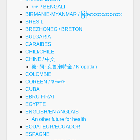
বাংলা / BENGALI
BIRMANIE-MYANMAR / မြန်မာဘာသာစကား
BRESIL
BREZHONEG / BRETON
BULGARIA
CARAIBES
CHILI/CHILE
CHINE / 中文
彼· 阿· 克鲁泡特金 / Kropotkin
COLOMBIE
COREEN / 한국어
CUBA
EBRU FIRAT
EGYPTE
ENGLISH/EN ANGLAIS
An other future for health
EQUATEUR/ECUADOR
ESPAGNE