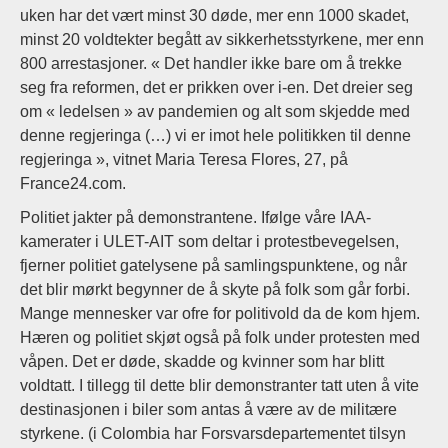
uken har det vært minst 30 døde, mer enn 1000 skadet,
minst 20 voldtekter begått av sikkerhetsstyrkene, mer enn
800 arrestasjoner. « Det handler ikke bare om å trekke
seg fra reformen, det er prikken over i-en. Det dreier seg
om « ledelsen » av pandemien og alt som skjedde med
denne regjeringa (…) vi er imot hele politikken til denne
regjeringa », vitnet Maria Teresa Flores, 27, på
France24.com.
Politiet jakter på demonstrantene. Ifølge våre IAA-
kamerater i ULET-AIT som deltar i protestbevegelsen,
fjerner politiet gatelysene på samlingspunktene, og når
det blir mørkt begynner de å skyte på folk som går forbi.
Mange mennesker var ofre for politivold da de kom hjem.
Hæren og politiet skjøt også på folk under protesten med
våpen. Det er døde, skadde og kvinner som har blitt
voldtatt. I tillegg til dette blir demonstranter tatt uten å vite
destinasjonen i biler som antas å være av de militære
styrkene. (i Colombia har Forsvarsdepartementet tilsyn