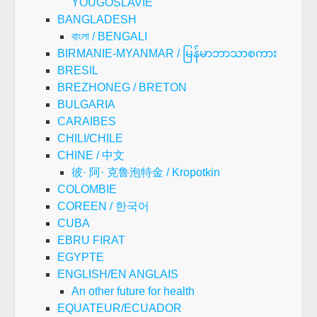
YOUGOSLAVIE
BANGLADESH
বাংলা / BENGALI
BIRMANIE-MYANMAR / မြန်မာဘာသာစကား
BRESIL
BREZHONEG / BRETON
BULGARIA
CARAIBES
CHILI/CHILE
CHINE / 中文
彼· 阿· 克鲁泡特金 / Kropotkin
COLOMBIE
COREEN / 한국어
CUBA
EBRU FIRAT
EGYPTE
ENGLISH/EN ANGLAIS
An other future for health
EQUATEUR/ECUADOR