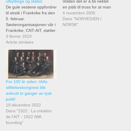
utbyttinga og staten
Volden det er å bli nektet
De gule vestene oppfordrer
en jobb til tross for at man
til streik i Frankrike fra den
innehar alle nødvendige
4 novembre 2005
5. februar.
kvalifikasjoner, bare på
Dans "NORVEGIEN /
Søsterorganisasjonen vår i
grunn av ens utseende; —
NORSK"
Frankrike, CNT-AIT, støtter
Volden det er er å måtte ta
streiken og oppfordrer til
3 février 2019
den ene midlertidige
solidaritetsaksjoner i alle
Article similaire
jobben etter den…
land for å kreve løslatelse
av de arresterte. CNT-AIT
har deltatt i bevegelsen fra
begynnelsen av og
kommer her med denne
appellen!
For 100 år siden: IAAs
stiftelseskongress ble
avbrutt to ganger av tysk
politi!
19 décembre 2022
Dans "1922 : La création
de l'AIT - 1922 IWA
founding"