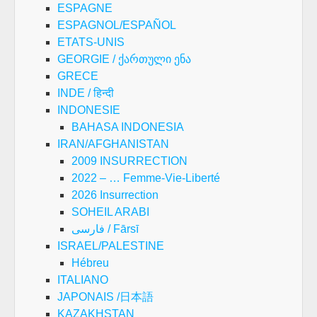
ESPAGNE
ESPAGNOL/ESPAÑOL
ETATS-UNIS
GEORGIE / ქართული ენა
GRECE
INDE / हिन्दी
INDONESIE
BAHASA INDONESIA
IRAN/AFGHANISTAN
2009 INSURRECTION
2022 – … Femme-Vie-Liberté
2026 Insurrection
SOHEIL ARABI
فارسی / Fārsī
ISRAEL/PALESTINE
Hébreu
ITALIANO
JAPONAIS /日本語
KAZAKHSTAN