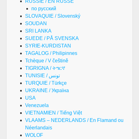
RUSSIE / EN RUSSE
по русский
SLOVAQUIE / Slovenský
SOUDAN
SRI LANKA
SUEDE / PÅ SVENSKA
SYRIE-KURDISTAN
TAGALOG / Philipinnes
Tchèque / V češtině
TIGRIGNA / ትግርኛ
TUNISIE / تونس
TURQUIE / Türkçe
UKRAINE / Україна
USA
Venezuela
VIETNAMIEN / Tiếng Việt
VLAAMS – NEDERLANDS / En Flamand ou
Néerlandais
WOLOF