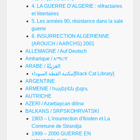
4. LA GUERRE D'ALGERIE : réfractaires
et libertaires
5. Les années 90, résistance dans la sale
guerre
6. INSURRECTION ALGERIENNE
(AROUCH / AARCHS) 2001
ALLEMAGNE / Auf Deutsch
Amharique / አማርኛ
ARABE / العَرَبِيَّةُ
مكتبة القطة السوداء[Black Cat Library]
ARGENTINE
ARMENIE / հայերեն լեզու
AUTRICHE
AZERI / Azərbaycan dilinə
BALKANS / SRPSKOHRVATSKI
1903 – L'insurrection d'Ilinden et La
Commune de Strandja
1999 – 2000 GUERRE EN