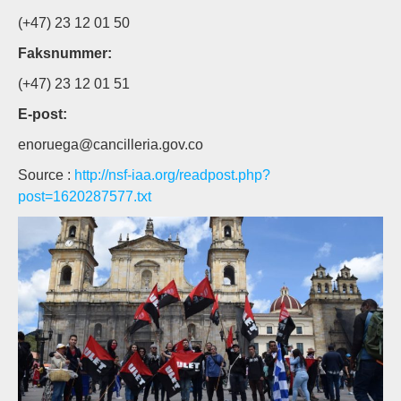
(+47) 23 12 01 50
Faksnummer:
(+47) 23 12 01 51
E-post:
enoruega@cancilleria.gov.co
Source :
http://nsf-iaa.org/readpost.php?
post=1620287577.txt