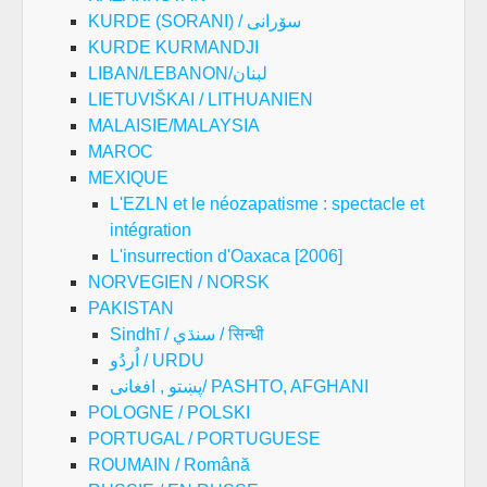
KURDE (SORANI) / سۆرانی
KURDE KURMANDJI
LIBAN/LEBANON/لبنان
LIETUVIŠKAI / LITHUANIEN
MALAISIE/MALAYSIA
MAROC
MEXIQUE
L'EZLN et le néozapatisme : spectacle et
intégration
L'insurrection d'Oaxaca [2006]
NORVEGIEN / NORSK
PAKISTAN
Sindhī / سنڌي / सिन्धी
اُردُو / URDU
پښتو , افغانی/ PASHTO, AFGHANI
POLOGNE / POLSKI
PORTUGAL / PORTUGUESE
ROUMAIN / Română