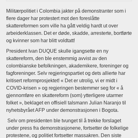
Militærpolitiet i Colombia jakter på demonstranter som i
flere dager har protestert mot den foreslåtte
skattereformen som ville ha gått veldig hardt ut over
arbeiderklassen. Det er døde, skadde, arresterte, bortførte
og kvinner som har blitt voldtatt!
President Ivan DUQUE skulle igangsette en ny
skattereform, den ble enstemmig avvist av den
colombianske befolkningen, akademikere, foreninger og
fagforeninger. Selv regjeringspartiet og dets allierte har
kritisert reformprosjektet! « Det er utrolig, vi er midt i
COVID-krisen » og regjeringen bestemmer seg for « å
gjennomføre en skattereform (som) ytterligere utarmer
folket », beklaget en offisiell talsmann Julian Naranjo til
nyhetsbyrået AFP under demonstrasjonen i Bogota.
Selv om presidenten ble tvunget til å trekke forslaget
under press fra demonstrasjonene, fortsetter de folkelige
protestene, og politiet fortsetter massakren. Den siste