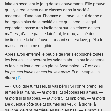
faite en secouant le joug de ses gouvernants. Elle prouva
qu’il y a réellement deux classes dans la société
moderne : d’une part, l’homme qui travaille, qui donne au
bourgeois plus de la moitié de ce qu’il produit, et qui
cependant passe trop facilement sur les crimes de ses
maîtres ; d’autre part, le fainéant, le repu, animé des
instincts de la bête fauve, haïssant son esclave, prêt à le
massacrer comme un gibier.
Après avoir enfermé le peuple de Paris et bouché toutes
les issues, ils lancèrent les soldats abrutis par la caserne
et le vin et leur dirent en pleine Assemblée : «
Tuez ces
loups, ces louves et ces louveteaux!
» Et au peuple, ils
dirent
(1)
:
— « Quoi que tu fasses, tu vas périr ! Si l’on te prend les
armes à la mains, —
la mort
! si tu déposes les armes, —
la mort
! si tu frappes, —
la mort
! Si tu implores, —
la mort
!
De quelque côté que tu tournes les yeux : à droite, à
gauche, devant, derrière, en haut, en bas, —
la mort
! Tu