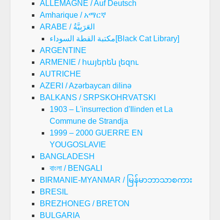
ALLEMAGNE / Auf Deutsch
Amharique / አማርኛ
ARABE / العَرَبِيَّةُ
مكتبة القطة السوداء[Black Cat Library]
ARGENTINE
ARMENIE / հայերեն լեզու
AUTRICHE
AZERI / Azərbaycan dilinə
BALKANS / SRPSKOHRVATSKI
1903 – L'insurrection d'Ilinden et La
Commune de Strandja
1999 – 2000 GUERRE EN
YOUGOSLAVIE
BANGLADESH
বাংলা / BENGALI
BIRMANIE-MYANMAR / မြန်မာဘာသာစကား
BRESIL
BREZHONEG / BRETON
BULGARIA