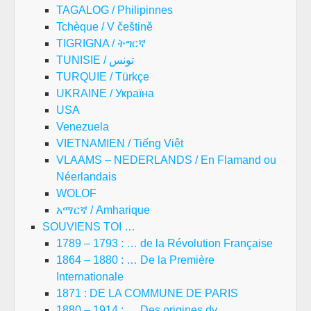
TAGALOG / Philipinnes
Tchèque / V češtině
TIGRIGNA / ትግርኛ
TUNISIE / تونس
TURQUIE / Türkçe
UKRAINE / Україна
USA
Venezuela
VIETNAMIEN / Tiếng Việt
VLAAMS – NEDERLANDS / En Flamand ou
Néerlandais
WOLOF
አማርኛ / Amharique
SOUVIENS TOI …
1789 – 1793 : … de la Révolution Française
1864 – 1880 : … De la Première
Internationale
1871 : DE LA COMMUNE DE PARIS
1880 – 1914 : … Des origines dy