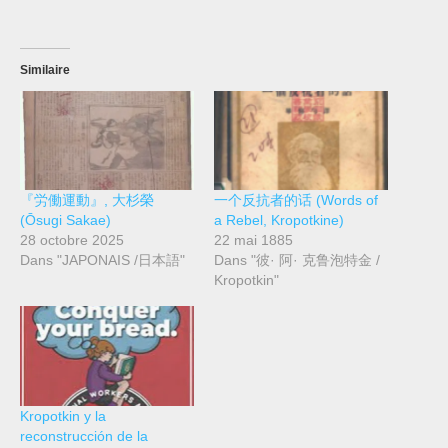
Similaire
『労働運動』, 大杉榮
一个反抗者的话 (Words of
(Ōsugi Sakae)
a Rebel, Kropotkine)
28 octobre 2025
22 mai 1885
Dans "JAPONAIS /日本語"
Dans "彼· 阿· 克鲁泡特金 /
Kropotkin"
Kropotkin y la
reconstrucción de la