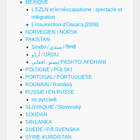
MEXIQUE
L'EZLN et le néozapatisme : spectacle et
intégration
L'insurrection d'Oaxaca [2006]
NORVEGIEN / NORSK
PAKISTAN
Sindhī / سنڌي / सिन्धी
اُردُو / URDU
پښتو , افغانی/ PASHTO, AFGHANI
POLOGNE / POLSKI
PORTUGAL / PORTUGUESE
ROUMAIN / Română
RUSSIE / EN RUSSE
по русский
SLOVAQUIE / Slovenský
SOUDAN
SRI LANKA
SUEDE / PÅ SVENSKA
SYRIE-KURDISTAN