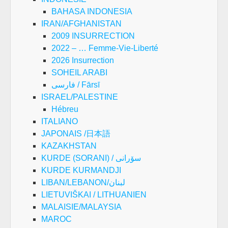
BAHASA INDONESIA
IRAN/AFGHANISTAN
2009 INSURRECTION
2022 – … Femme-Vie-Liberté
2026 Insurrection
SOHEIL ARABI
فارسی / Fārsī
ISRAEL/PALESTINE
Hébreu
ITALIANO
JAPONAIS /日本語
KAZAKHSTAN
KURDE (SORANI) / سۆرانی
KURDE KURMANDJI
LIBAN/LEBANON/لبنان
LIETUVIŠKAI / LITHUANIEN
MALAISIE/MALAYSIA
MAROC