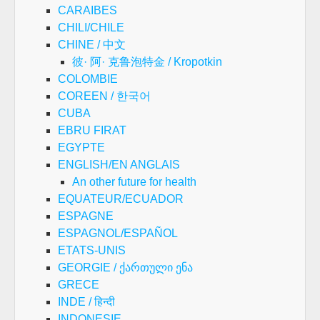
CARAIBES
CHILI/CHILE
CHINE / 中文
彼· 阿· 克鲁泡特金 / Kropotkin
COLOMBIE
COREEN / 한국어
CUBA
EBRU FIRAT
EGYPTE
ENGLISH/EN ANGLAIS
An other future for health
EQUATEUR/ECUADOR
ESPAGNE
ESPAGNOL/ESPAÑOL
ETATS-UNIS
GEORGIE / ქართული ენა
GRECE
INDE / हिन्दी
INDONESIE