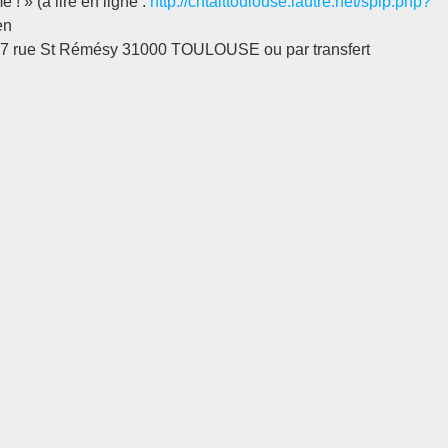
! » (à lire en ligne :
http://cntaittoulouse.lautre.net/spip.php?
en
 7 rue St Rémésy 31000 TOULOUSE ou par transfert