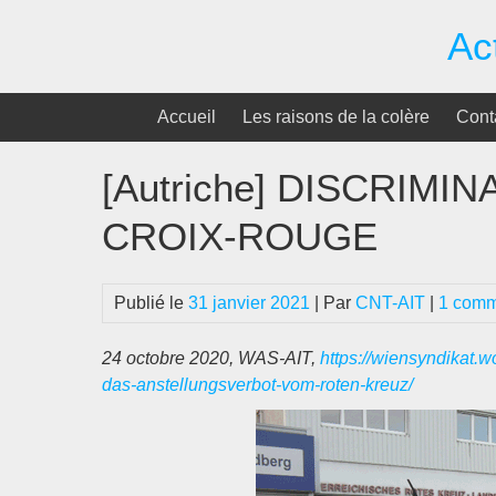
Passer
Ac
au
contenu
Accueil
Les raisons de la colère
Cont
[Autriche] DISCRIMI
CROIX-ROUGE
Publié le
31 janvier 2021
| Par
CNT-AIT
|
1 comm
24 octobre 2020, WAS-AIT,
https://wiensyndikat.
das-anstellungsverbot-vom-roten-kreuz/