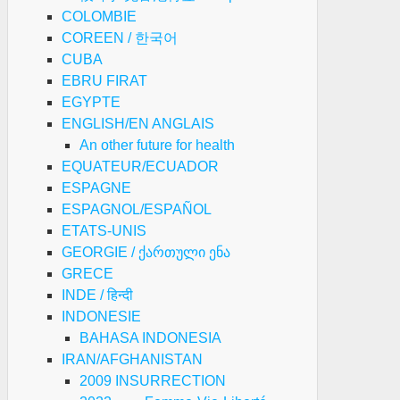
COLOMBIE
COREEN / 한국어
CUBA
EBRU FIRAT
EGYPTE
ENGLISH/EN ANGLAIS
An other future for health
EQUATEUR/ECUADOR
ESPAGNE
ESPAGNOL/ESPAÑOL
ETATS-UNIS
GEORGIE / ქართული ენა
GRECE
INDE / हिन्दी
INDONESIE
BAHASA INDONESIA
IRAN/AFGHANISTAN
2009 INSURRECTION