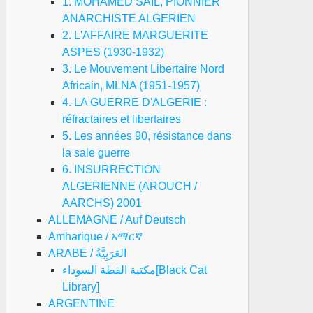
1. MOHAMED SAIL, PIONNIER
ANARCHISTE ALGERIEN
2. L'AFFAIRE MARGUERITE
ASPES (1930-1932)
3. Le Mouvement Libertaire Nord
Africain, MLNA (1951-1957)
4. LA GUERRE D'ALGERIE :
réfractaires et libertaires
5. Les années 90, résistance dans
la sale guerre
6. INSURRECTION
ALGERIENNE (AROUCH /
AARCHS) 2001
ALLEMAGNE / Auf Deutsch
Amharique / አማርኛ
ARABE / العَرَبِيَّةُ
مكتبة القطة السوداء[Black Cat
Library]
ARGENTINE