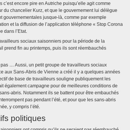
s c’est encore pire en Autriche puisqu’elle agit comme
eur du chancelier Kurz, et que le gouvernement lui délègue
ement gouvernementales jusque-là, comme par exemple
sation et la diffusion de l’application téléphone « Stop Corona
e dans l’Etat.
ailleurs sociaux saisonniers pour la période de la
il prend fin au printemps, puis ils sont réembauchés
 pas … Aussi, un petit groupe de travailleurs sociaux
ance aux Sans-Abris de Vienne a créé il y a quelques années
lectif de base de travailleurs souligne publiquement les
fait également campagne pour de meilleures conditions de
s sans-abris. Notamment ils se battent pour être embauchés
nterrompent pas pendant l’été, et pour que les sans-abris
ée, y compris l’été.
s politiques
saisonniers ont compris qu’ils ne seraient pas réembauché