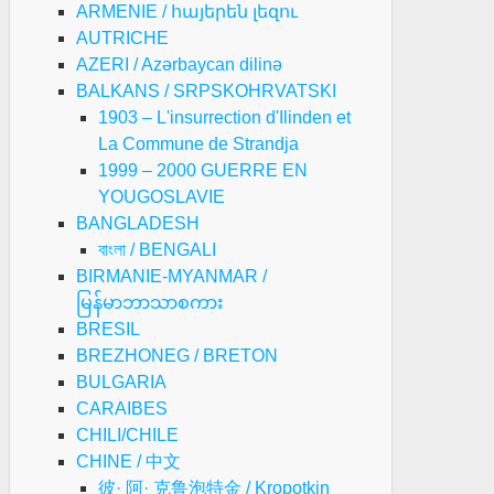
ARMENIE / հայերեն լեզու
AUTRICHE
AZERI / Azərbaycan dilinə
BALKANS / SRPSKOHRVATSKI
1903 – L'insurrection d'Ilinden et
La Commune de Strandja
1999 – 2000 GUERRE EN
YOUGOSLAVIE
BANGLADESH
বাংলা / BENGALI
BIRMANIE-MYANMAR /
မြန်မာဘာသာစကား
BRESIL
BREZHONEG / BRETON
BULGARIA
CARAIBES
CHILI/CHILE
CHINE / 中文
彼· 阿· 克鲁泡特金 / Kropotkin