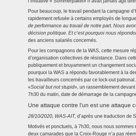
l’initiative « Sommerpaket» n’avait jamais agît dir
Pour beaucoup, le travail pendant la campagne d’h
rapidement refusée à certains employés de longue
de performance au travail de notre part. Nous avon
décision politique. Et c’est pourquoi nous répon
des anciens salariés concernés.
Pour les compagnons de la WAS, cette mesure répre
d’organisation collectives de résistance. Dans ce
publiquement et bruyamment un changement social
pourquoi la WAS a répondu favorablement à la dem
les travailleurs concernés par ce lock-out patronal
«
Social but not stupid
», un rassemblement devant 
7h30 du matin, date de démarrage de la campagne 
Une attaque contre l’un est une attaque c
28/10/2020, WAS-AIT,
d’après une traduction de 
Motivés et ponctuels, à 7h30, nous nous sommes r
deux camarades que la Croix-Rouge n’a pas réem