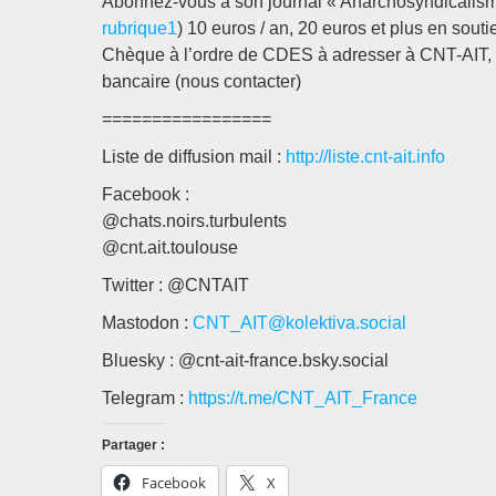
Abonnez-vous à son journal « Anarchosyndicalisme 
rubrique1
) 10 euros / an, 20 euros et plus en souti
Chèque à l’ordre de CDES à adresser à CNT-AIT,
bancaire (nous contacter)
=================
Liste de diffusion mail :
http://liste.cnt-ait.info
Facebook :
@chats.noirs.turbulents
@cnt.ait.toulouse
Twitter : @CNTAIT
Mastodon :
CNT_AIT@kolektiva.social
Bluesky : @cnt-ait-france.bsky.social
Telegram :
https://t.me/CNT_AIT_France
Partager :
Facebook
X