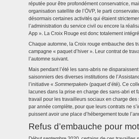
réputée pour être profondément conservatrice, mai
organisation satellite de l’ÖVP, le parti conservat
désormais certaines activités qui étaient strict
l’administration du service civil ou encore la réali
App ». La Croix Rouge est donc totalement intégré
Chaque automne, la Croix rouge embauche des trav
campagne « paquet d’hiver ». Leur contrat de trava
l’automne suivant.
Mais pendant l’été les sans-abris ne disparaissent
saisonniers des diverses institutions de l’Assist
l’initiative «
Sommerpaket
» (paquet d’été). Ce col
lacunes dans la prise en charge des sans-abri et 
travail pour les travailleurs sociaux en charge de
par année complète, pour que leurs contrats ne s’i
puissent avoir une place d’hébergement toute l’ann
Refus d’embauche pour motif
Début septembre 2020, certains de ces travailles 