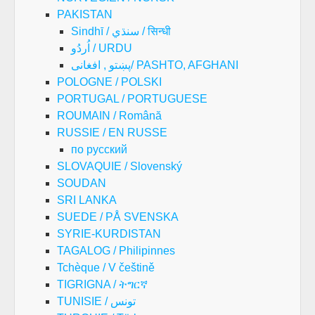
PAKISTAN
Sindhī / سنڌي / सिन्धी
اُردُو / URDU
پښتو , افغانی/ PASHTO, AFGHANI
POLOGNE / POLSKI
PORTUGAL / PORTUGUESE
ROUMAIN / Română
RUSSIE / EN RUSSE
по русский
SLOVAQUIE / Slovenský
SOUDAN
SRI LANKA
SUEDE / PÅ SVENSKA
SYRIE-KURDISTAN
TAGALOG / Philipinnes
Tchèque / V češtině
TIGRIGNA / ትግርኛ
TUNISIE / تونس