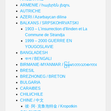
ARMENIE / հայերեն լեզու
AUTRICHE
AZERI / Azərbaycan dilinə
BALKANS / SRPSKOHRVATSKI
1903 – L'insurrection d'Ilinden et La
Commune de Strandja
1999 – 2000 GUERRE EN
YOUGOSLAVIE
BANGLADESH
বাংলা / BENGALI
BIRMANIE-MYANMAR / မြန်မာဘာသာစကား
BRESIL
BREZHONEG / BRETON
BULGARIA
CARAIBES
CHILI/CHILE
CHINE / 中文
彼· 阿· 克鲁泡特金 / Kropotkin