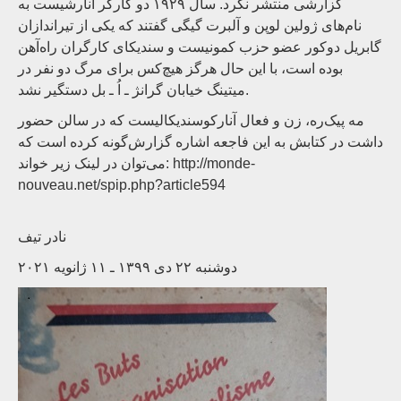
گزارشی منتشر نکرد. سال ۱۹۲۹ دو کارگر آنارشیست به
نام‌های ژولین لوپن و آلبرت گیگی گفتند که یکی از تیراندازان
گابریل دوکور عضو حزب کمونیست و سندیکای کارگران راه‌آهن
بوده است، با این حال هرگز هیچ‌کس برای مرگ دو نفر در
میتینگ خیابان گرانژ ـ اُ ـ بل دستگیر نشد.
مه پیک‌ره، زن و فعال آنارکوسندیکالیست که در سالن حضور
داشت در کتابش به این فاجعه اشاره گزارش‌گونه کرده است که
می‌توان در لینک زیر خواند: http://monde-
nouveau.net/spip.php?article594
نادر تیف
دوشنبه ۲۲ دی ۱۳۹۹ ـ ۱۱ ژانویه ۲۰۲۱