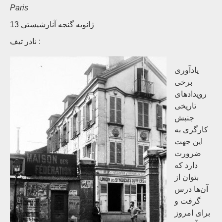
Paris
13 ژانویه گنجه آنارشیستی
نادر تیف :
یادآوری
برخی
رویدادهای
تاریخی
جنبش
کارگری به
این جهت
ضرورت
دارد که
بتوان از
آن‌ها درس
گرفت و
برای امروز