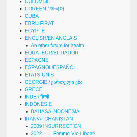
COLOMBIE
COREEN / 한국어
CUBA
EBRU FIRAT
EGYPTE
ENGLISH/EN ANGLAIS
An other future for health
EQUATEUR/ECUADOR
ESPAGNE
ESPAGNOL/ESPAÑOL
ETATS-UNIS
GEORGIE / ქართული ენა
GRECE
INDE / हिन्दी
INDONESIE
BAHASA INDONESIA
IRAN/AFGHANISTAN
2009 INSURRECTION
2022 – … Femme-Vie-Liberté