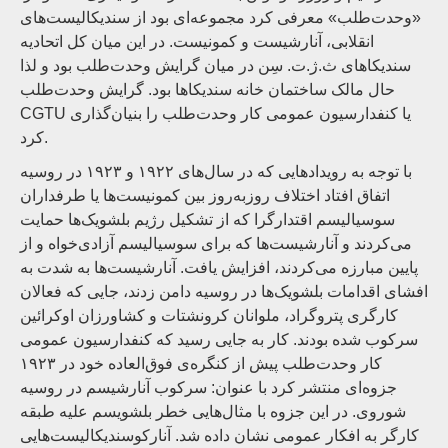
«وحدت‌طلب» معرفی کرد مجموعه‌ای بود از سندیکالیست‌های
انقلابی، آنارشیست و کمونیست. در این میان کل اتحادیه
سندیکاهای ث.ژ.ت. سِن در میان گرایش وحدت‌طلب بود و لذا
حال مالک ساختمان خانه سندیکاها بود. گرایش وحدت‌طلب
CGTU یا کنفدارسیون عمومی کار وحدت‌طلب را بنیان‌گذاری
کرد.
با توجه به رویدادهایی که در سال‌های ۱۹۲۲ و ۱۹۲۳ در روسیه
اتفاق افتاد اختلاف روز‌به‌روز بین کمونیست‌ها یا طرفداران
سوسیالیسم اقتدارگرا که از تشکیل رژیم بلشویک‌ها حمایت
می‌کردند و آنارشیست‌ها که برای سوسیالیسم آزادی‌خواه و از
پایین مبارزه می‌کردند، افزایش یافت. آنارشیست‌ها به شدت به
افشای اقدامات بلشویک‌ها در روسیه دامن زدند، جایی که فعالان
کارگری پتروگراد، ملوانان کرونشتات و کشاورزان اوکرائین
سرکوب شده بودند. کار به جایی رسید که کنفدارسیون عمومی
کار وحدت‌طلب پیش از کنگره‌ی فوق‌العاده خود در ۱۹۲۳
جزوه‌ای منتشر کرد با عنوان: سرکوب آنارشیسم در روسیه
شوروی. در این جزوه با مثال‌هایی خطر بلشویسم علیه طبقه
کارگر به افکار عمومی نشان داده شد. آنارکوسندیکالیست‌هایی