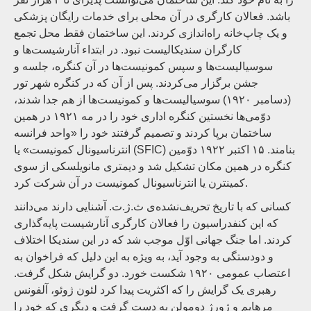
باشد. فعالان کارگری در آن محلی برای خدمات رایگان پزشکی
و یک چاپ‌خانه راه‌اندازی کردند. این ساختمان فقط محل تجمع
کارگران سندیکالیست نبود. در ابتداء آنارشیست‌ها و
سوسیالیست‌ها و سپس کمونیست‌ها در آن کنگره، جلسه و
جشن برگزار می‌کردند. پس از آن که در کنگره شهر تور
(دسامبر ۱۹۲۰) سوسیالیست‌ها و کمونیست‌ها از هم جدا شدند،
دوّمی‌ها نخستین کنگره اداری خود را در مه ۱۹۲۱ در همین
ساختمان برپا کردند و تصمیم گرفتند خود را «واحد فرانسه
انترناسیونال کمونیست» یا (SFIC) بنامند. ۱۵ اکتبر ۱۹۲۲ دوّمین
کنگره در همین مکان تشکیل شد و دیمتری مانویلسکی از سوی
کمینترن یا انترناسیونال کمونیست در آن شرکت کرد.
کسانی که با تاریخ تحریف‌نشده‌ی ث.ژ.ت. آشنایی دارند می‌دانند
که این کنفدراسیون را فعالان کارگری آنارشیست پایه‌گذاری
کردند. اما جنگ جهانی اوّل موجب شد که در این سندیکا اختلاف
و دودستگی به وجود آید، به ویژه به این دلیل که فراخوان به
اعتصاب عمومی ۱۹۲۰ شکست خورد. دو گرایش شکل گرفت.
رهبری یک گرایش را که اکثریت پیدا کرد لئون ژوئو، آلفونس
مرهایم و ژورژ دومولن به دست گرفت و دیگری که خود را