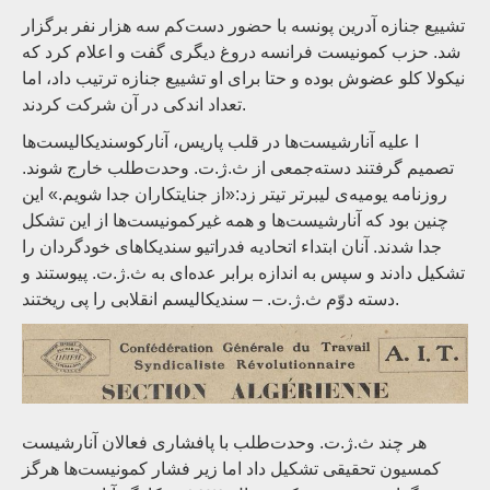
تشییع جنازه آدرین پونسه با حضور دست‌کم سه هزار نفر برگزار
شد. حزب کمونیست فرانسه دروغ دیگری گفت و اعلام کرد که
نیکولا کلو عضوش بوده و حتا برای او تشییع جنازه ترتیب داد، اما
تعداد اندکی در آن شرکت کردند.
ا علیه آنارشیست‌ها در قلب پاریس، آنارکوسندیکالیست‌ها
تصمیم گرفتند دسته‌جمعی از ث.ژ.ت. وحدت‌طلب خارج شوند.
روزنامه یومیه‌ی لیبرتر تیتر زد:«از جنایتکاران جدا شویم.» این
چنین بود که آنارشیست‌ها و همه غیرکمونیست‌ها از این تشکل
جدا شدند. آنان ابتداء اتحادیه فدراتیو سندیکاهای خودگردان را
تشکیل دادند و سپس به اندازه برابر عده‌ای به ث.ژ.ت. پیوستند و
دسته دوّم ث.ژ.ت. – سندیکالیسم انقلابی را پی ریختند.
هر چند ث.ژ.ت. وحدت‌طلب با پافشاری فعالان آنارشیست
کمسیون تحقیقی تشکیل داد اما زیر فشار کمونیست‌ها هرگز