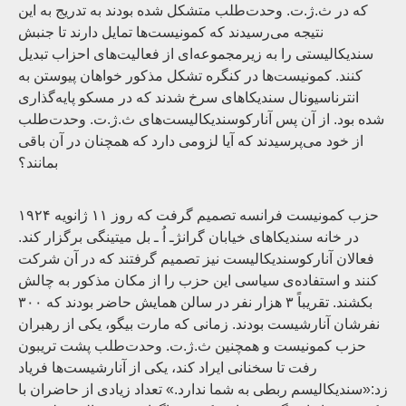
که در ث.ژ.ت. وحدت‌طلب متشکل شده بودند به تدریج به این
نتیجه می‌رسیدند که کمونیست‌ها تمایل دارند تا جنبش
سندیکالیستی را به زیرمجموعه‌ای از فعالیت‌های احزاب تبدیل
کنند. کمونیست‌ها در کنگره تشکل مذکور خواهان پیوستن به
انترناسیونال سندیکاهای سرخ شدند که در مسکو پایه‌گذاری
شده بود. از آن پس آنارکوسندیکالیست‌های ث.ژ.ت. وحدت‌طلب
از خود می‌پرسیدند که آیا لزومی دارد که همچنان در آن باقی
بمانند؟
حزب کمونیست فرانسه تصمیم گرفت که روز ۱۱ ژانویه ۱۹۲۴
در خانه سندیکاهای خیابان گرانژـ اُ ـ بل میتینگی برگزار کند.
فعالان آنارکوسندیکالیست نیز تصمیم گرفتند که در آن شرکت
کنند و استفاده‌ی سیاسی این حزب را از مکان مذکور به چالش
بکشند. تقریباً ۳ هزار نفر در سالن همایش حاضر بودند که ۳۰۰
نفرشان آنارشیست بودند. زمانی که مارت بیگو، یکی از رهبران
حزب کمونیست و همچنین ث.ژ.ت. وحدت‌طلب پشت تریبون
رفت تا سخنانی ایراد کند، یکی از آنارشیست‌ها فریاد
زد:«سندیکالیسم ربطی به شما ندارد.» تعداد زیادی از حاضران با