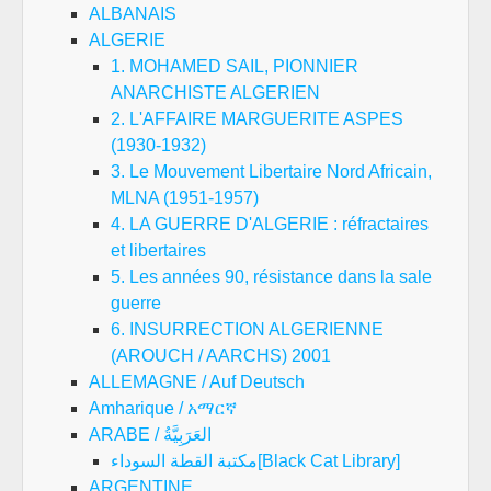
ALBANAIS
ALGERIE
1. MOHAMED SAIL, PIONNIER
ANARCHISTE ALGERIEN
2. L'AFFAIRE MARGUERITE ASPES
(1930-1932)
3. Le Mouvement Libertaire Nord Africain,
MLNA (1951-1957)
4. LA GUERRE D'ALGERIE : réfractaires
et libertaires
5. Les années 90, résistance dans la sale
guerre
6. INSURRECTION ALGERIENNE
(AROUCH / AARCHS) 2001
ALLEMAGNE / Auf Deutsch
Amharique / አማርኛ
ARABE / العَرَبِيَّةُ
مكتبة القطة السوداء[Black Cat Library]
ARGENTINE