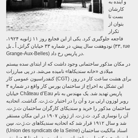
و آینده به
کارشان
بست تا
بتوان از
تکرار
فاجعه جلوگیری کرد. یکی از این فجایع روز ۱۱ ژانویه ۱۹۲۴،
نودوهفت سال پیش، در شماره ۳۳ خیابان گرانژـ اُ ـ بل (۳۳, rue
Grange-Aux-Belles) در پاریس رخ داد.
در مکان مذکور ساختمانی وجود داشت که از ابتدای سده بیستم
میلادی «خانه سندیکاها» نامیده می‌شد. در پی مبارزات
کنفدراسیون عمومی کار (CGT) برای هشت ساعت کار در روز،
این تشکل به اخراج از ساختمان بورس کار واقع در شماره ۳
خیابان Château d’Eau پاریس تهدید ‌شد. یک مهندس به نام
روبر لوزون ارثی ‌برد و آن را در اختیار ث.ژ.ت. گذاشت. اتحادیه
ساختمان مذکور را خرید و سندیکای کارگران ساختمان ث.ژ.ت.
آن را نوسازی کرد. ث.ژ.ت. از ژوئن ۱۹۰۷ در این مکان مستقر
شد و سال ۱۹۱۲ قرار شد که اتحادیه سندیکاهای ث.ژ.ت. سِن
(Union des syndicats de la Seine) اسناد مالکیت ساختمان
را به نام خود کند. این ساختمان می‌توانست پذیرای تا ۳ هزار نفر