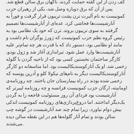
کف زدن از این گفته حمایت کردند. ناگهان برق سالن قطع شد.
پس از آن که برق دوباره وصل شد، یکی از رهبران حزب
کمونیست به نام آلبرت ترن پشت تریبون قرار گرفت و فوراً به
آنارشیست‌ها فحاشی کرد. عده‌ای از آنارشیست‌ها تصمیم
گرفتند به سوی تریبون بروند. ترن که خود یک نظامی بود به
رئیس گروه نظم حزب کمونیست که ژورژ بوگران نام داشت و
مانند او نظامی بود، دستور داد که با قدرت هر چه تمام‌تر علیه
آنارشیست‌ها وارد عمل شود. تیراندازی آغاز شد و ژول بودو،
کارگر ساختمان نخستین کسی بود که از ناحیه گردن با گلوله
زخمی شد. او یک آنارکوسندیکالیست بود. اما متاسفانه دو کارگر
آنارکوسندیکالیست دیگر به نام‌های نیکولا کلو و آدرین پونسه که
زخمی شده بودند در راه بیمارستان جان باختند. چه روزنامه‌ی
اومانیته، ارگان حزب کمونیست فرانسه و چه روزنامه لیبرتر که
آنارشیست بود فردای آن روز مسئولیت فاجعه را به گردن
یک‌دیگر انداختند. اما دروغ‌پردازی‌های روزنامه کمونیست اندکی
بیش دوام نیاورد، زیرا تمام چند صد آنارشیست در گوشه چپ
سالن بودند و تمام آثار گلوله‌ها هم در این نقطه سالن دیده
می‌شدند.