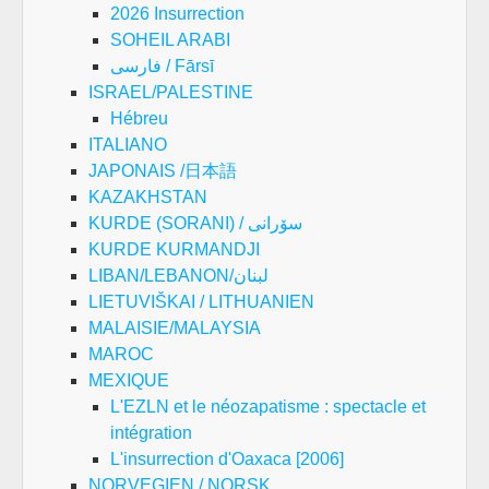
2026 Insurrection
SOHEIL ARABI
فارسی / Fārsī
ISRAEL/PALESTINE
Hébreu
ITALIANO
JAPONAIS /日本語
KAZAKHSTAN
KURDE (SORANI) / سۆرانی
KURDE KURMANDJI
LIBAN/LEBANON/لبنان
LIETUVIŠKAI / LITHUANIEN
MALAISIE/MALAYSIA
MAROC
MEXIQUE
L'EZLN et le néozapatisme : spectacle et
intégration
L'insurrection d'Oaxaca [2006]
NORVEGIEN / NORSK