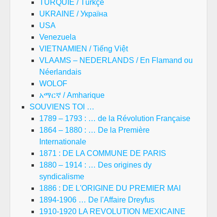
TURQUIE / Türkçe
UKRAINE / Україна
USA
Venezuela
VIETNAMIEN / Tiếng Việt
VLAAMS – NEDERLANDS / En Flamand ou
Néerlandais
WOLOF
አማርኛ / Amharique
SOUVIENS TOI …
1789 – 1793 : … de la Révolution Française
1864 – 1880 : … De la Première
Internationale
1871 : DE LA COMMUNE DE PARIS
1880 – 1914 : … Des origines dy
syndicalisme
1886 : DE L'ORIGINE DU PREMIER MAI
1894-1906 … De l'Affaire Dreyfus
1910-1920 LA REVOLUTION MEXICAINE