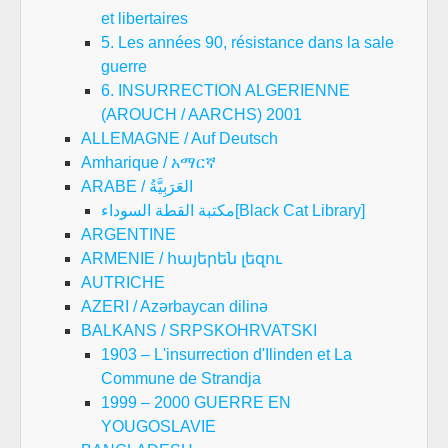
et libertaires
5. Les années 90, résistance dans la sale
guerre
6. INSURRECTION ALGERIENNE
(AROUCH / AARCHS) 2001
ALLEMAGNE / Auf Deutsch
Amharique / አማርኛ
ARABE / العَرَبِيَّةُ
مكتبة القطة السوداء[Black Cat Library]
ARGENTINE
ARMENIE / հայերեն լեզու
AUTRICHE
AZERI / Azərbaycan dilinə
BALKANS / SRPSKOHRVATSKI
1903 – L'insurrection d'Ilinden et La
Commune de Strandja
1999 – 2000 GUERRE EN
YOUGOSLAVIE