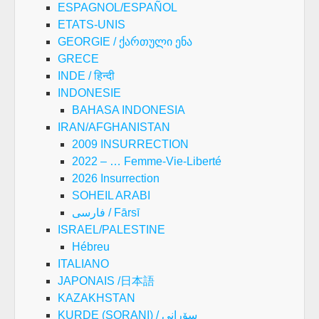
ESPAGNOL/ESPAÑOL
ETATS-UNIS
GEORGIE / ქართული ენა
GRECE
INDE / हिन्दी
INDONESIE
BAHASA INDONESIA
IRAN/AFGHANISTAN
2009 INSURRECTION
2022 – … Femme-Vie-Liberté
2026 Insurrection
SOHEIL ARABI
فارسی / Fārsī
ISRAEL/PALESTINE
Hébreu
ITALIANO
JAPONAIS /日本語
KAZAKHSTAN
KURDE (SORANI) / سۆرانی