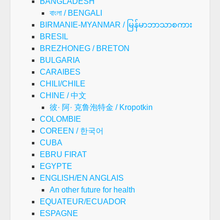
BANGLADESH
বাংলা / BENGALI
BIRMANIE-MYANMAR / မြန်မာဘာသာစကား
BRESIL
BREZHONEG / BRETON
BULGARIA
CARAIBES
CHILI/CHILE
CHINE / 中文
彼· 阿· 克鲁泡特金 / Kropotkin
COLOMBIE
COREEN / 한국어
CUBA
EBRU FIRAT
EGYPTE
ENGLISH/EN ANGLAIS
An other future for health
EQUATEUR/ECUADOR
ESPAGNE