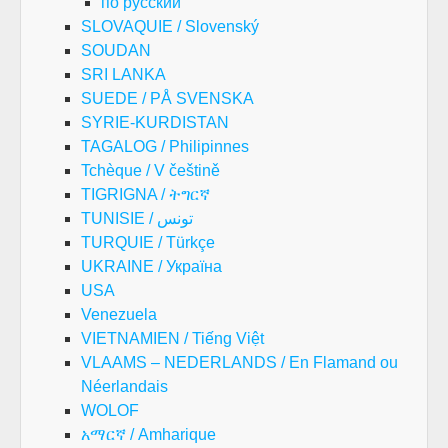
по русский
SLOVAQUIE / Slovenský
SOUDAN
SRI LANKA
SUEDE / PÅ SVENSKA
SYRIE-KURDISTAN
TAGALOG / Philipinnes
Tchèque / V češtině
TIGRIGNA / ትግርኛ
TUNISIE / تونس
TURQUIE / Türkçe
UKRAINE / Україна
USA
Venezuela
VIETNAMIEN / Tiếng Việt
VLAAMS – NEDERLANDS / En Flamand ou
Néerlandais
WOLOF
አማርኛ / Amharique