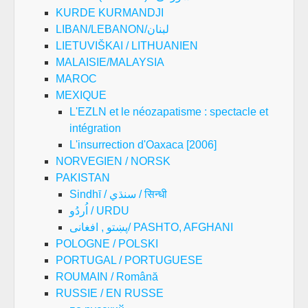
KURDE KURMANDJI
LIBAN/LEBANON/لبنان
LIETUVIŠKAI / LITHUANIEN
MALAISIE/MALAYSIA
MAROC
MEXIQUE
L'EZLN et le néozapatisme : spectacle et
intégration
L'insurrection d'Oaxaca [2006]
NORVEGIEN / NORSK
PAKISTAN
Sindhī / سنڌي / सिन्धी
اُردُو / URDU
پښتو , افغانی/ PASHTO, AFGHANI
POLOGNE / POLSKI
PORTUGAL / PORTUGUESE
ROUMAIN / Română
RUSSIE / EN RUSSE